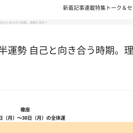
新着記事
連載
特集
トーク＆セ
勢 自己と向き合う時期。理解を深めて
後半運勢 自己と向き合う時期。
蠍座
6日（月）～30日（月）の全体運