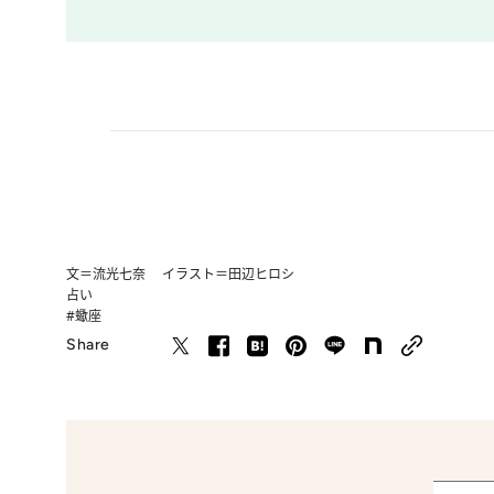
文＝流光七奈 イラスト＝田辺ヒロシ
占い
#蠍座
Share