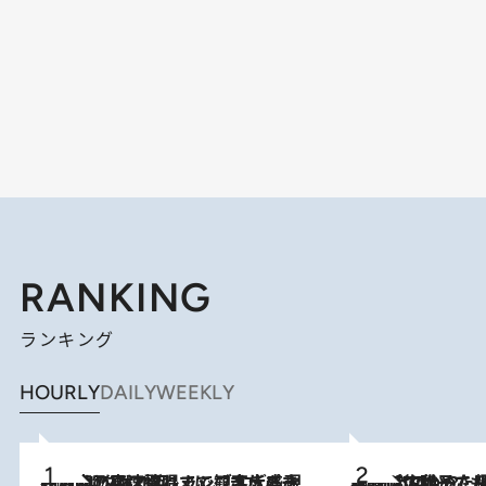
RANKING
ランキング
HOURLY
DAILY
WEEKLY
2026.8.7
「湘南乃風に憧れて」観客大盛上がりの“タオル回し”に、ラッパー顔負けの高速歌唱まで…さだまさし（74）のアグレッシブすぎる現在地
2026.8.5
【阿川佐和子さんの年とる力】なぜ70代で始めた趣味は“こんなに楽しい”のか？ ピアノ、俳句…スランプに陥っても続けられる“ある秘訣”とは