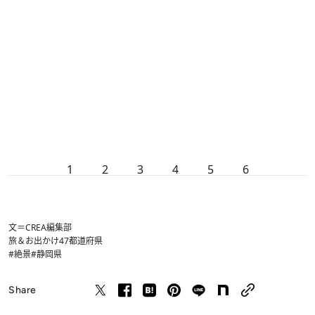
1
2
3
4
5
6
文＝CREA編集部
旅＆お出かけ
47都道府県
#絶景
#静岡県
Share