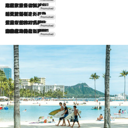
2026.7.31
【ホテル帰省】という選択肢をOMOが提案。家族とほどよい距離を保つには「昼は実家、夜は気兼ねなくホテルで！」
2026.7.24
【夏限定ディナーコース】旬を迎える稚鮎や花ズッキーニなどをイタリア・トスカーナの郷土料理の手法で満喫！
2026.7.17
「土佐和ハーブかき氷」がOMO7高知に登場！生姜、山椒、大葉など目にも舌にも涼を呼ぶ郷土の味
2026.7.10
NEW OPEN！【界 草津】名湯の地に誕生。趣の異なる2種の温泉と上州ならではの会席・蕎麦割烹など美食を味わう究極の癒やし旅