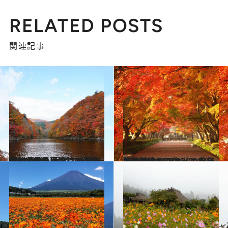
RELATED POSTS
関連記事
2024.9.21
【秋の絶景画像】2024年版 北海道・東北エリアの秋の絶景＆風物詩の画像（70点）
旅＆お出かけ
2024.9.24
【秋の絶景画像】2024年版 関東エリアの秋の絶景＆風物詩の画像（70点）
旅＆お出かけ