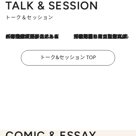
TALK & SESSION
トーク＆セッション
2026.8.3
「今後値上げがあるとすれば…」「リスクがあるのは今年の冬」エネルギー専門家が語る、ホルムズ海峡封鎖が家庭にもたらす“ある心配”
2026.8.3
「住宅建てられない…」「サーチャージ料の高値が続いている」ホルムズ海峡封鎖による影響はいつまで続く？《エネルギー専門家に聞く“どうなる日本の暮らし”》
トーク&セッション TOP
COMIC & ESSAY