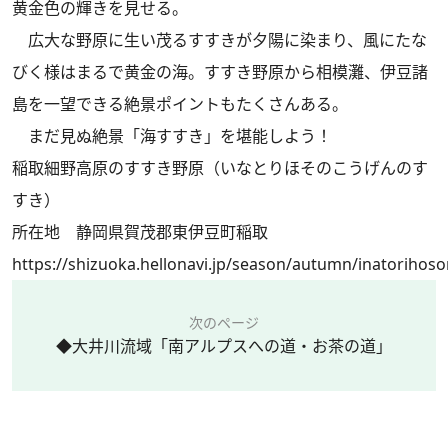
黄金色の輝きを見せる。
広大な野原に生い茂るすすきが夕陽に染まり、風にたな
びく様はまるで黄金の海。すすき野原から相模灘、伊豆諸
島を一望できる絶景ポイントもたくさんある。
まだ見ぬ絶景「海すすき」を堪能しよう！
稲取細野高原のすすき野原（いなとりほそのこうげんのす
すき）
所在地 静岡県賀茂郡東伊豆町稲取
https://shizuoka.hellonavi.jp/season/autumn/inatoriho
次のページ
◆大井川流域「南アルプスへの道・お茶の道」