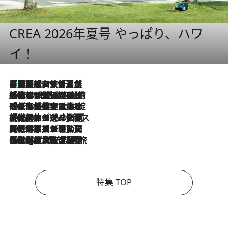
CREA 2026年夏号 やっぱり、ハワ
イ！
【厳選旅コスメ】「多機能アイテムがメイン！」旅好き美容エディターが選んだ夏旅ベストコスメを発表【Mサイズジップ】
2026.8.7
2026.8.6
「荷物が増えるほど旅ストレスは増す」美容ジャーナリストがたどり着いた最終結論。“化粧品を劇的に減らす”感動の凝縮美容とは
2026.8.6
「旅先には金髪ウィッグを持参」日本と同じメイクでは損してる!? 美容ジャーナリストが提案する“掟破りの旅美容”とは
2026.8.6
【厳選旅コスメ】「身軽さ＆UV対策重視！」ヘアアーティストshucoが選んだ夏旅ベストコスメを発表【Mサイズジップ】
2026.8.5
【厳選旅コスメ】国内をあちこち移動する河井菜摘が選んだ夏旅ベストコスメ発表！「リラックスアイテムはマスト」【Mサイズジップ】
2026.8.4
【厳選旅コスメ】「紫外線＆乾燥対策しながらメイク感も！」ヘア＆メイクGeorgeが選んだ夏旅ベストコスメを発表！【Mサイズジップ】
特集 TOP