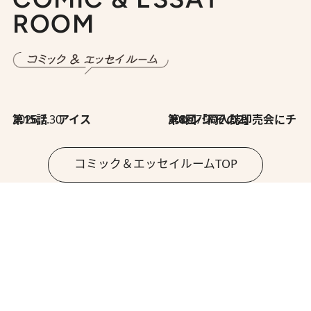
ROOM
2026.7.30
第15話 アイス
2026.7.30
第8回「同人誌即売会にチャレンジ その2」
コミック＆エッセイルームTOP