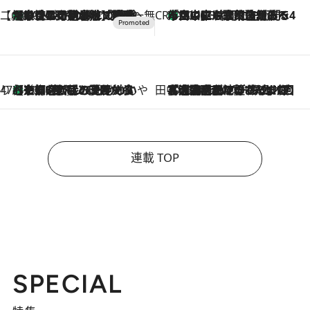
【CREA×星野リゾート】唯一無二。癒しと発見が待つ場所へ
【トンボの足水浴】ヒノキの香りに包まれて涼感マックス！約13℃の湧水かけ流しを避暑地「星野温泉 トンボの湯」で体験
2026.8.7
CREA'S CHOICE
「立川にも歌舞伎があるんだよ」 片岡仁左衛門・市川中車ら豪華座組みで4年目の立川立飛歌舞伎へ
2026.8.7
47都道府県の手みやげ ひんやりスイーツで夏を満喫
【京都府】この夏絶対食べたい 冷やしておいしいおやつ3選 ひと口目から心を掴む新緑のテリーヌ
2026.8.7
田中稲の勝手に再ブーム
2026.8.7
「湘南乃風に憧れて」観客大盛上がりの“タオル回し”に、ラッパー顔負けの高速歌唱まで…さだまさし（74）のアグレッシブすぎる現在地
連載 TOP
SPECIAL