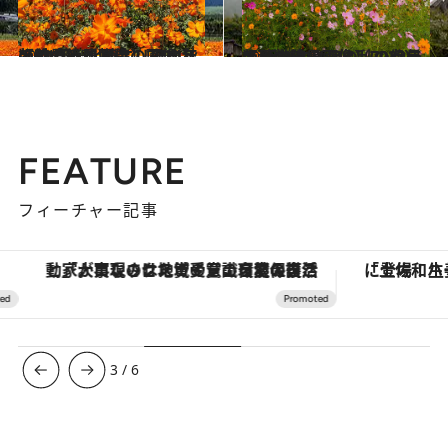
2024.10.5
【秋の絶景画像】2024年版 中部・北陸エリアの秋の絶景＆風物詩の画像（90点）
旅＆お出かけ
2023.10.19
【秋の絶景画像】2023年版 近畿エリアの秋の絶景＆風物詩の画像（70点）
旅＆お出かけ
FEATURE
フィーチャー記事
「大事なのは地域の意識を変えること」。ロレックス賞受賞の自然保護活動家が実現させたナイジェリアの自然環境の復活
3
/
6