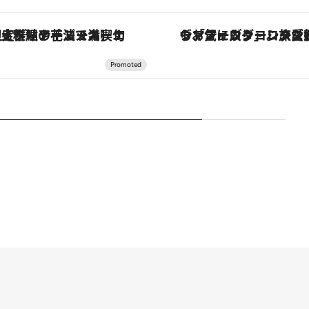
コース】旬を迎える稚鮎や花ズッキーニなどをイタリア・トスカーナの郷土料理の手法で満喫！