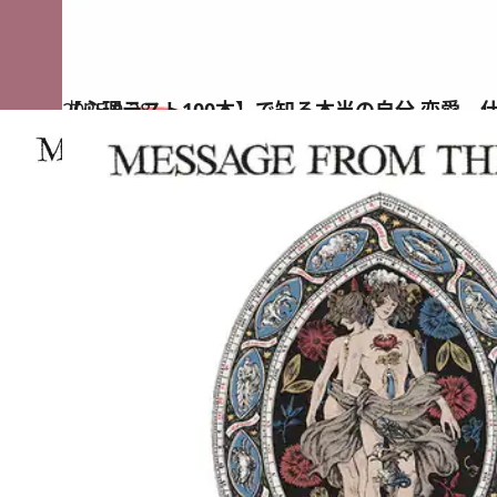
2025.9.28
【心理テスト100本】で知る本当の自分 恋愛、
占い