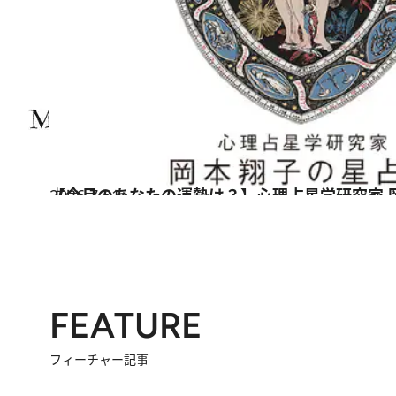
2026.7.31
【今月のあなたの運勢は？】心理占星学研究家 
占い
FEATURE
フィーチャー記事