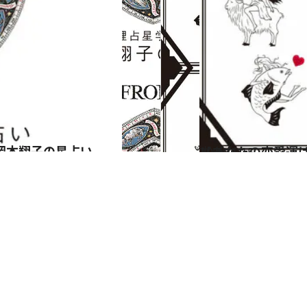
岡本翔子の星占い
2024.6.15
【あなたの恋愛運は？】JINMUのアムール占星術 愛とエロスのジンムリズム
占い