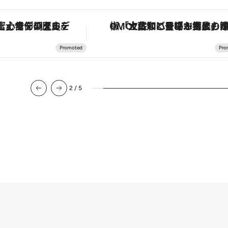
デジタルデトックス。冨士信仰の歴史を辿り、心身を調える。
「土佐和ハーブかき氷」がOMO7高知に登場！生姜、山椒、大葉など目にも舌にも涼を呼ぶ郷土の
2
/
5