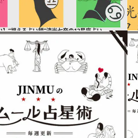
占い】“視える占い師”流光七奈の12星座占い