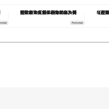
味
【銀座で出合う最旬美容】美髪ケアや上質な眠り…セルフケアのアップデートから、特別な名入れギフトまで。大人のための「ReFa GINZA」クルーズ
【夏限定ディナー