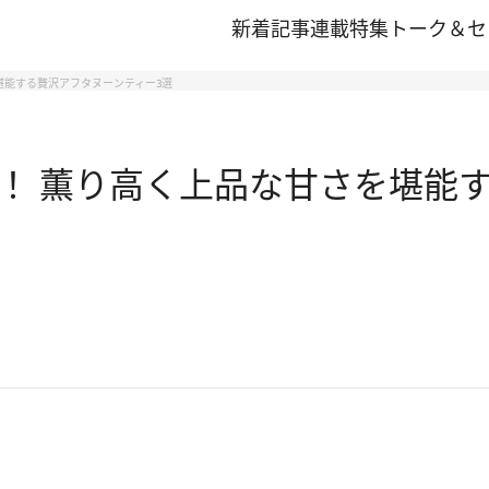
新着記事
連載
特集
トーク＆セ
堪能する贅沢アフタヌーンティー3選
！ 薫り高く上品な甘さを堪能す