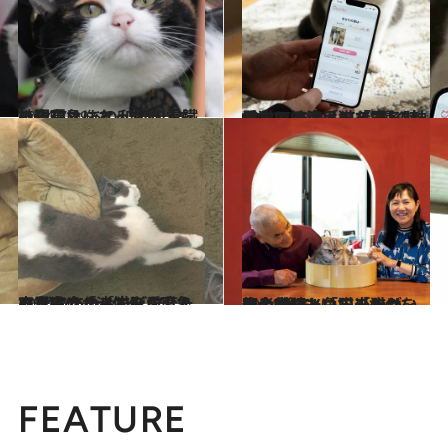
2024.7.19
社会現象になった猫「たま駅長」 あの和歌山電鐵の現在は…？
ライフスタイル
2024.7.11
愛猫の健康はAIで守る時代！いま注目の「3種の神器」とは？［猫を愛したくなる26のトリビア］
ライフスタイル
2024.7.14
容器に合わせて形を変える…猫の「液体化」現象の真実は？［猫を愛したくなる26のトリビア］
ライフスタイル
2024.6.7
岩合光昭と角田光代が、初の対談。「猫のかわいさの“後ろ”にあるものを写し留めたい」「猫は、使者」
カルチャー
FEATURE