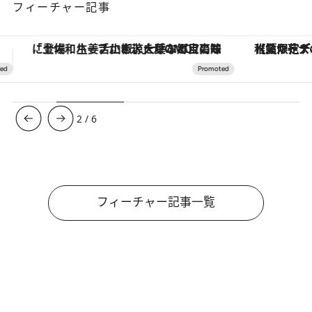
フィーチャー記事
【夏限定ディナーコース】旬を迎える稚鮎や花ズッキーニなどをイタリア・トスカーナの郷土料理の手法で満喫！
ヴァシュロン・コンスタンタン
3
/
6
フィーチャー記事一覧