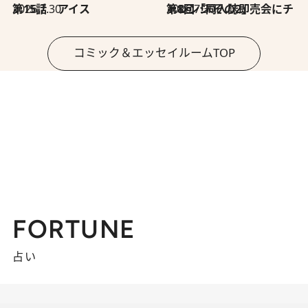
2026.7.30
第15話 アイス
2026.7.30
第8回「同人誌即売会にチャレンジ その2」
コミック＆エッセイルームTOP
FORTUNE
占い