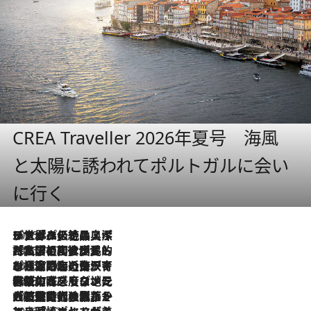
CREA Traveller 2026年夏号 海風
と太陽に誘われてポルトガルに会い
に行く
2026.8.8
リスボンの絶品スイーツ「パステル・デ・ナタ」とは？ポルトガル伝統の奥深い世界へ
2026.7.27
「私の祖国はポルトガル語です」国民的詩人フェルナンド・ペソアと、彼が愛した文学の街を歩く
2026.7.26
ポルトガル近海が育む極上の海の幸。キリリと冷えた白ワインと愉しむ、シーフード専門店の贅沢
2026.7.22
伝統の味をモダンに昇華。高感度な地元客が集う、リスボンの最旬ガストロノミー
2026.7.21
大航海時代の栄華から、震災、独裁、そして革命へ。ポルトガル・首都リスボンの石畳に刻まれた「歴史の光と影」