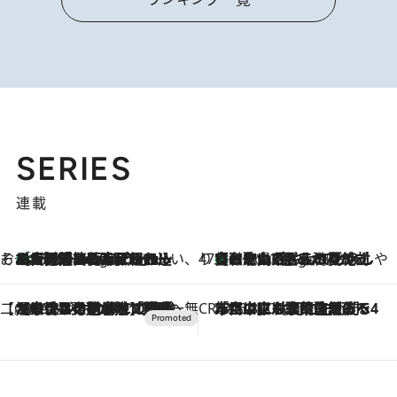
SERIES
連載
そおだよおこの関西おいしい、おやつ紀行
［大阪府箕面市］一皿一皿目の前で仕上げられる、料理を巧みに組み込んだアシェットデセールコース「ミチル アシェット デセール（Michiru assiette dessert）」
5 Hours Ago
47都道府県の手みやげ ひんやりスイーツで夏を満喫
【和歌山県】この夏絶対食べたい 冷やしておいしいおやつ3選 みかんがごろっと丸ごと入ったジュレ
5 Hours Ago
【CREA×星野リゾート】唯一無二。癒しと発見が待つ場所へ
2026.8.7
【トンボの足水浴】ヒノキの香りに包まれて涼感マックス！約13℃の湧水かけ流しを避暑地「星野温泉 トンボの湯」で体験
CREA'S CHOICE
2026.8.7
「立川にも歌舞伎があるんだよ」 片岡仁左衛門・市川中車ら豪華座組みで4年目の立川立飛歌舞伎へ