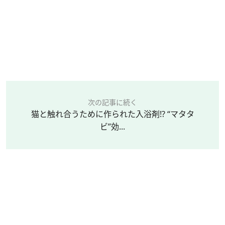
次の記事に続く
猫と触れ合うために作られた入浴剤!? “マタタ
ビ”効...