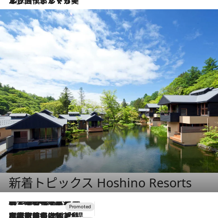
2026.7.13
エッセイ・ヤマザキマリ「慎ましくも美しき国 ポルトガル」
新着トピックス Hoshino Resorts
2026.8.7
【トンボの足水浴】ヒノキの香りに包まれて涼感マックス！約13℃の湧水かけ流しを避暑地「星野温泉 トンボの湯」で体験
2026.7.31
【ホテル帰省】という選択肢をOMOが提案。家族とほどよい距離を保つには「昼は実家、夜は気兼ねなくホテルで！」