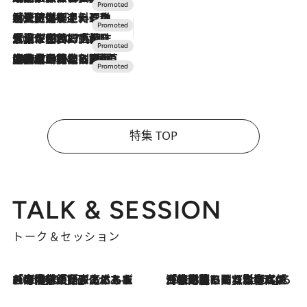
2026.7.24
【夏限定ディナーコース】旬を迎える稚鮎や花ズッキーニなどをイタリア・トスカーナの郷土料理の手法で満喫！
2026.7.17
「土佐和ハーブかき氷」がOMO7高知に登場！生姜、山椒、大葉など目にも舌にも涼を呼ぶ郷土の味
2026.7.10
NEW OPEN！【界 草津】名湯の地に誕生。趣の異なる2種の温泉と上州ならではの会席・蕎麦割烹など美食を味わう究極の癒やし旅
特集 TOP
TALK & SESSION
トーク＆セッション
2026.8.3
「今後値上げがあるとすれば…」「リスクがあるのは今年の冬」エネルギー専門家が語る、ホルムズ海峡封鎖が家庭にもたらす“ある心配”
2026.8.3
「住宅建てられない…」「サーチャージ料の高値が続いている」ホルムズ海峡封鎖による影響はいつまで続く？《エネルギー専門家に聞く“どうなる日本の暮らし”》