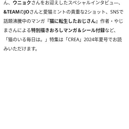
ん、
ウニョク
さんをお迎えしたスペシャルインタビュ―、
&TEAM
の
JO
さんと愛猫ミントの貴重な2ショット、SNSで
話題沸騰中のマンガ
『猫に転生したおじさん』
作者・やじ
まさんによる
特別描きおろしマンガ＆シール付録
など、
「猫のいる毎日は。」特集は
「CREA」2024年夏号
でお読
みいただけます。