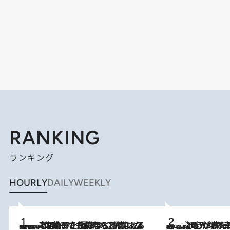
RANKING
ランキング
HOURLY
DAILY
WEEKLY
2026.8.5
【阿川佐和子さんの年とる力】なぜ70代で始めた趣味は“こんなに楽しい”のか？ ピアノ、俳句…スランプに陥っても続けられる“ある秘訣”とは
2026.8.8
《北欧の人々の幸福度が高いのは…》元デンマーク親善大使が出会った“心が満たされる暮らし”「いいかげんにヒュッゲしなさい！」