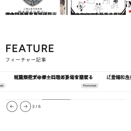
2026.7.31
【今月のあなたの運勢は？】心理占星学研究家 岡本翔子の星占い
占い
2024.6.15
【あなたの恋愛運は？】JINMUのアムール占星術 愛とエロスのジンムリズム
占い
FEATURE
フィーチャー記事
【夏限定ディナーコース】旬を迎える稚鮎や花ズッキーニなどをイタリア・トスカーナの郷土料理の手法で満喫！
3
/
6