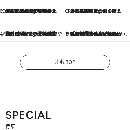
ビューティいいもの集め EDITORS' BEST
35℃超えの日の夜、枕にひと吹き！ BAUMのルームスプレーが、ひのきの香りで心まで解きほぐす
6 Hours Ago
CREA'S CHOICE
「眠る時刻をセットする」——眠りの前を整える、バルミューダの新しいアプローチ
6 Hours Ago
47都道府県の手みやげ ひんやりスイーツで夏を満喫
【岡山県】この夏絶対食べたい 冷やしておいしいおやつ3選 フルーツが主役のプリンやアイスが勢揃い
6 Hours Ago
そおだよおこの関西おいしい、おやつ紀行
2026.8.9
［大阪府箕面市］一皿一皿目の前で仕上げられる、料理を巧みに組み込んだアシェットデセールコース「ミチル アシェット デセール（Michiru assiette dessert）」
連載 TOP
SPECIAL
特集