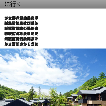
に行く
2026.8.8
リスボンの絶品スイーツ「パステル・デ・ナタ」とは？ポルトガル伝統の奥深い世界へ
2026.7.27
「私の祖国はポルトガル語です」国民的詩人フェルナンド・ペソアと、彼が愛した文学の街を歩く
2026.7.26
ポルトガル近海が育む極上の海の幸。キリリと冷えた白ワインと愉しむ、シーフード専門店の贅沢
2026.7.22
伝統の味をモダンに昇華。高感度な地元客が集う、リスボンの最旬ガストロノミー
2026.7.21
大航海時代の栄華から、震災、独裁、そして革命へ。ポルトガル・首都リスボンの石畳に刻まれた「歴史の光と影」
2026.7.13
エッセイ・ヤマザキマリ「慎ましくも美しき国 ポルトガル」