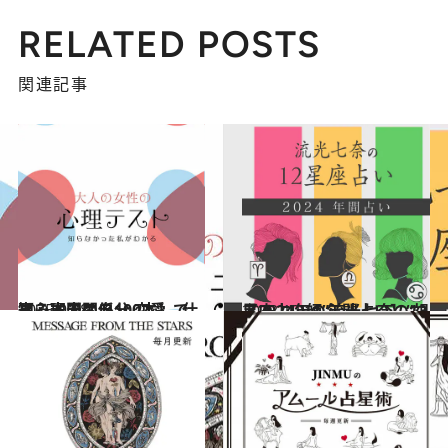
RELATED POSTS
関連記事
2025.9.28
【心理テスト100本】で知る本当の自分 恋愛、仕事、人間関係…
占い
2023.12.16
【2024年の年間占い】“視える占い師”流光七奈の12星座占い
占い