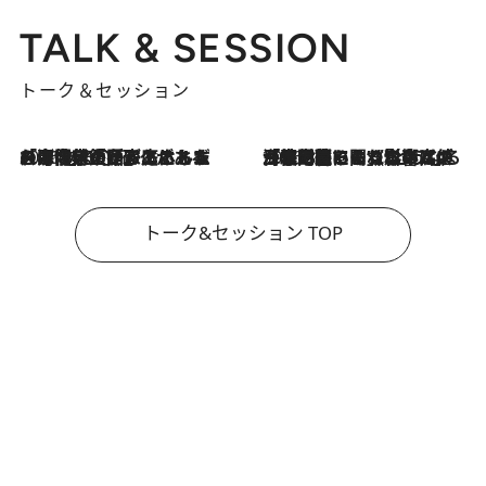
TALK & SESSION
トーク＆セッション
2026.8.3
「今後値上げがあるとすれば…」「リスクがあるのは今年の冬」エネルギー専門家が語る、ホルムズ海峡封鎖が家庭にもたらす“ある心配”
2026.8.3
「住宅建てられない…」「サーチャージ料の高値が続いている」ホルムズ海峡封鎖による影響はいつまで続く？《エネルギー専門家に聞く“どうなる日本の暮らし”》
トーク&セッション TOP