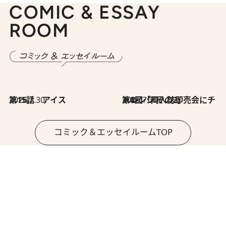
COMIC & ESSAY
ROOM
2026.7.30
第15話 アイス
2026.7.30
第8回「同人誌即売会にチャレンジ その2」
コミック＆エッセイルームTOP