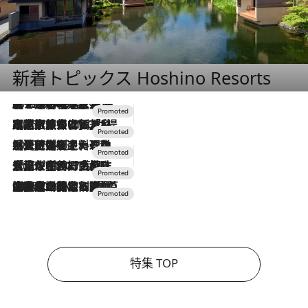
新着トピックス Hoshino Resorts
2026.8.7
【トンボの足水浴】ヒノキの香りに包まれて涼感マックス！約13℃の湧水かけ流しを避暑地「星野温泉 トンボの湯」で体験
2026.7.31
【ホテル帰省】という選択肢をOMOが提案。家族とほどよい距離を保つには「昼は実家、夜は気兼ねなくホテルで！」
2026.7.24
【夏限定ディナーコース】旬を迎える稚鮎や花ズッキーニなどをイタリア・トスカーナの郷土料理の手法で満喫！
2026.7.17
「土佐和ハーブかき氷」がOMO7高知に登場！生姜、山椒、大葉など目にも舌にも涼を呼ぶ郷土の味
2026.7.10
NEW OPEN！【界 草津】名湯の地に誕生。趣の異なる2種の温泉と上州ならではの会席・蕎麦割烹など美食を味わう究極の癒やし旅
特集 TOP