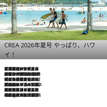
CREA 2026年夏号 やっぱり、ハワ
イ！
【厳選旅コスメ】「多機能アイテムがメイン！」旅好き美容エディターが選んだ夏旅ベストコスメを発表【Mサイズジップ】
2026.8.7
2026.8.6
「荷物が増えるほど旅ストレスは増す」美容ジャーナリストがたどり着いた最終結論。“化粧品を劇的に減らす”感動の凝縮美容とは
2026.8.6
「旅先には金髪ウィッグを持参」日本と同じメイクでは損してる!? 美容ジャーナリストが提案する“掟破りの旅美容”とは
2026.8.6
【厳選旅コスメ】「身軽さ＆UV対策重視！」ヘアアーティストshucoが選んだ夏旅ベストコスメを発表【Mサイズジップ】
2026.8.5
【厳選旅コスメ】国内をあちこち移動する河井菜摘が選んだ夏旅ベストコスメ発表！「リラックスアイテムはマスト」【Mサイズジップ】
2026.8.4
【厳選旅コスメ】「紫外線＆乾燥対策しながらメイク感も！」ヘア＆メイクGeorgeが選んだ夏旅ベストコスメを発表！【Mサイズジップ】