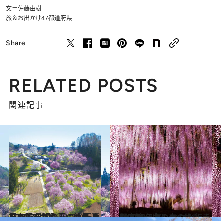
文＝佐藤由樹
旅＆お出かけ
47都道府県
Share
RELATED POSTS
関連記事
2023.4.7
【2023年版】 いつか行きたい！ 日本の春の絶景 東日本篇まとめ②
旅＆お出かけ
2023.4.6
【2023年版】 いつか行きたい！ 日本の春の絶景 ～関東篇～
旅＆お出かけ