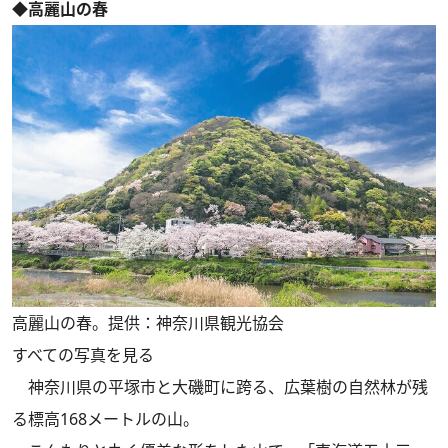
◆高麗山の春
高麗山の春。提供：神奈川県観光協会
すべての写真を見る
神奈川県の平塚市と大磯町に跨る、広葉樹の自然林が残
る標高168メートルの山。