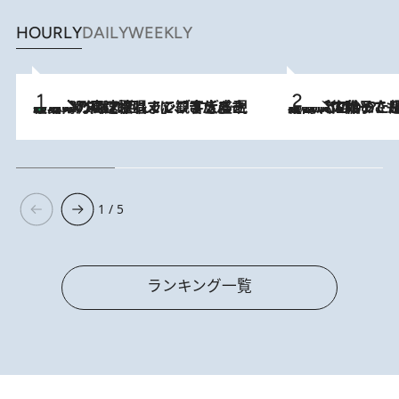
HOURLY
DAILY
WEEKLY
「湘南乃風に憧れて」観客大盛上がりの“タオル回し”に、ラッパー顔負けの高速歌唱まで…さだまさし（74）のアグレッシブすぎる現在地
2026.8.7
2026.8.5
【阿川佐和子さんの年とる力】なぜ70代で始めた趣味は“こんなに楽しい”のか？ ピアノ、俳句…スランプに陥っても続けられる“ある秘訣”とは
1 / 5
ランキング一覧