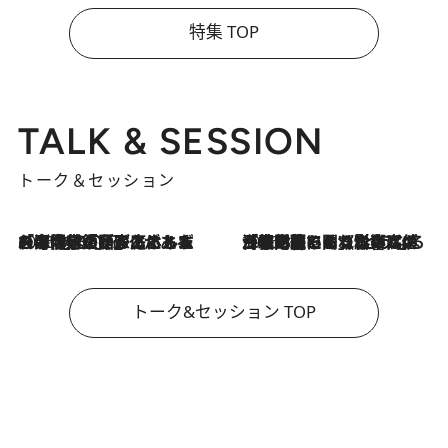
特集 TOP
TALK & SESSION
トーク＆セッション
2026.8.3
「今後値上げがあるとすれば…」「リスクがあるのは今年の冬」エネルギー専門家が語る、ホルムズ海峡封鎖が家庭にもたらす“ある心配”
2026.8.3
「住宅建てられない…」「サーチャージ料の高値が続いている」ホルムズ海峡封鎖による影響はいつまで続く？《エネルギー専門家に聞く“どうなる日本の暮らし”》
トーク&セッション TOP