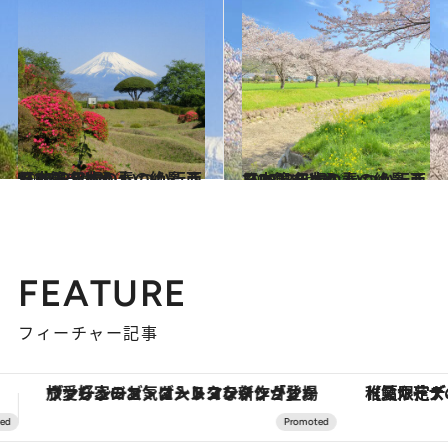
2023.4.7
【2023年版】 いつか行きたい！ 日本の春の絶景 西日本篇まとめ①
旅＆お出かけ
2023.4.7
【2023年版】 いつか行きたい！ 日本の春の絶景 西日本篇まとめ②
旅＆お出かけ
FEATURE
フィーチャー記事
【夏限定ディナーコース】旬を迎える稚鮎や花ズッキーニなどをイタリア・トスカーナの郷土料理の手法で満喫！
【銀座で出合う最旬美容】美髪ケアや上質な眠