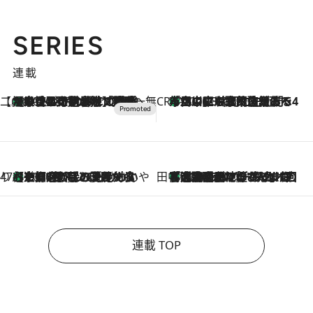
SERIES
連載
【CREA×星野リゾート】唯一無二。癒しと発見が待つ場所へ
【トンボの足水浴】ヒノキの香りに包まれて涼感マックス！約13℃の湧水かけ流しを避暑地「星野温泉 トンボの湯」で体験
2026.8.7
CREA'S CHOICE
「立川にも歌舞伎があるんだよ」 片岡仁左衛門・市川中車ら豪華座組みで4年目の立川立飛歌舞伎へ
2026.8.7
47都道府県の手みやげ ひんやりスイーツで夏を満喫
【京都府】この夏絶対食べたい 冷やしておいしいおやつ3選 ひと口目から心を掴む新緑のテリーヌ
2026.8.7
田中稲の勝手に再ブーム
「湘南乃風に憧れて」観客大盛上がりの“タオル回し”に、ラッパー顔負けの高速歌唱まで…さだまさし（74）のアグレッシブすぎる現在地
2026.8.7
連載 TOP