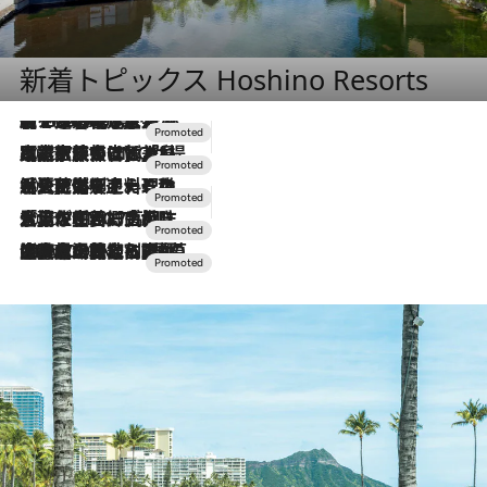
新着トピックス Hoshino Resorts
【トンボの足水浴】ヒノキの香りに包まれて涼感マックス！約13℃の湧水かけ流しを避暑地「星野温泉 トンボの湯」で体験
2026.8.7
2026.7.31
【ホテル帰省】という選択肢をOMOが提案。家族とほどよい距離を保つには「昼は実家、夜は気兼ねなくホテルで！」
2026.7.24
【夏限定ディナーコース】旬を迎える稚鮎や花ズッキーニなどをイタリア・トスカーナの郷土料理の手法で満喫！
2026.7.17
「土佐和ハーブかき氷」がOMO7高知に登場！生姜、山椒、大葉など目にも舌にも涼を呼ぶ郷土の味
2026.7.10
NEW OPEN！【界 草津】名湯の地に誕生。趣の異なる2種の温泉と上州ならではの会席・蕎麦割烹など美食を味わう究極の癒やし旅