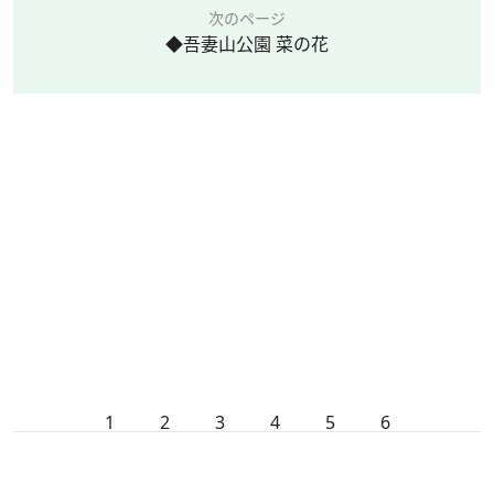
次のページ
◆吾妻山公園 菜の花
1
2
3
4
5
6