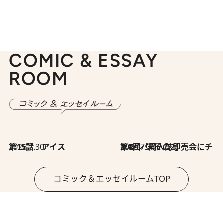
COMIC & ESSAY
ROOM
2026.7.30
第15話 アイス
2026.7.30
第8回「同人誌即売会にチャレンジ その2」
コミック＆エッセイルームTOP