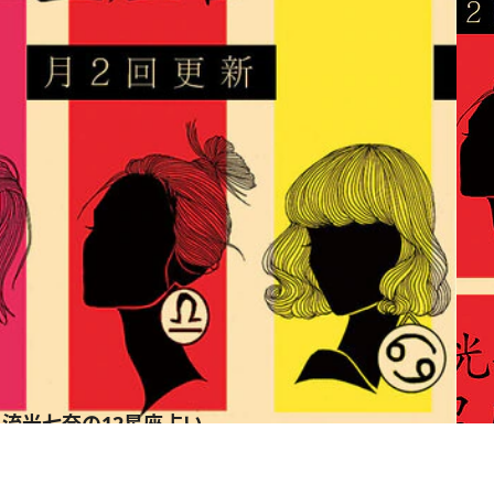
】流光七奈の12星座占い