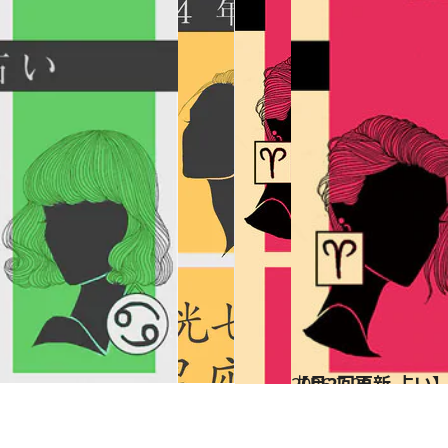
2026.7.29
【月2回更新 占い
占い