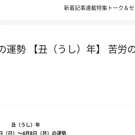
新着記事
連載
特集
トーク＆セ
を
4/8の運勢 【丑（うし）年】 苦
丑（うし）年
0日（日）～4月8日（月）の運勢