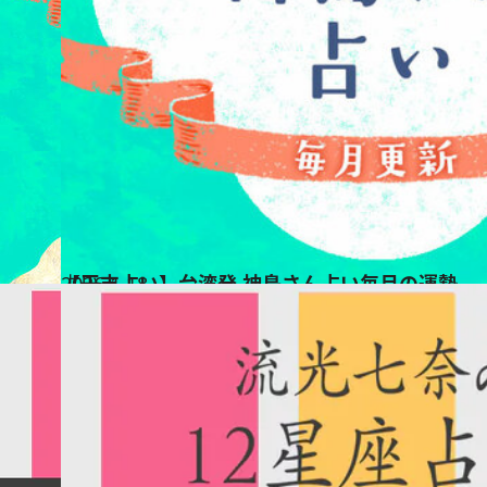
2026.1.18
【干支占い】台湾発 神鳥さん占い毎月の運勢
占い