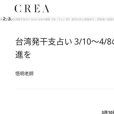
トップ
占い
台湾発干支占い 3/10～4/8の運勢 【丑（うし）年】 苦労の先に褒美あり。忍耐強く前進
台湾発干支占い 3/10～
進を
悟明老師
3月1