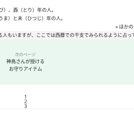
び）、酉（とり）年の人。
うま）と未（ひつじ）年の人。
»
ほかの
る人もいますが、ここでは西暦での干支でみられるように占っ
次のページ
神鳥さんが授ける
お守りアイテム
1
2
3