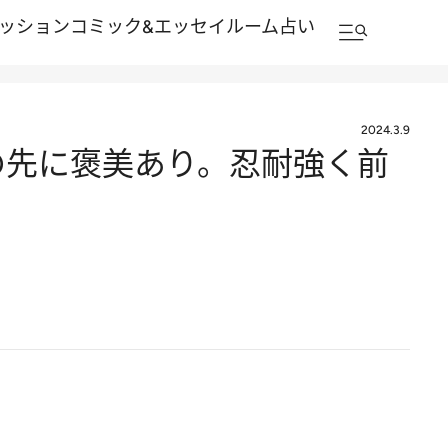
ッション
コミック&エッセイルーム
占い
2024.3.9
労の先に褒美あり。忍耐強く前