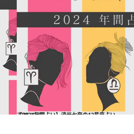
2023.12.16
【2024年間占い】流光七奈の12星座占い
占い