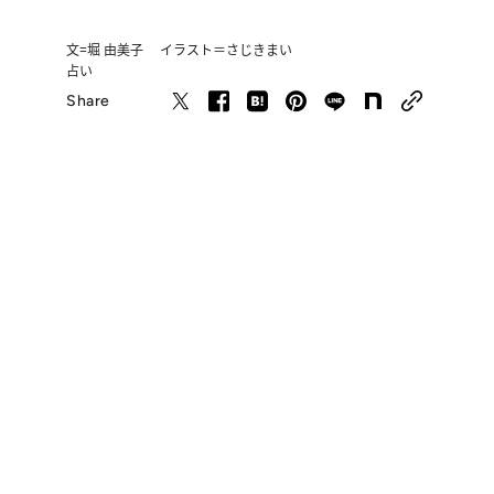
文=堀 由美子 イラスト＝さじきまい
占い
Share