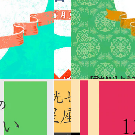
2024.2.10
【干支占い】神鳥さ
占い