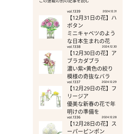
この連載の別の記事を読む
vol.1339
2024.12.31
【12月31日の花】ハ
ボタン
ミニキャベツのよう
な日本生まれの花
vol.1338
2024.12.30
【12月30日の花】ア
ブラカダブラ
濃い紫×黄色の絞り
模様の奇抜なバラ
vol.1337
2024.12.29
【12月29日の花】フ
リージア
優美な新春の花で年
明けの準備を
vol.1336
2024.12.28
【12月28日の花】ス
ーパーピンポン