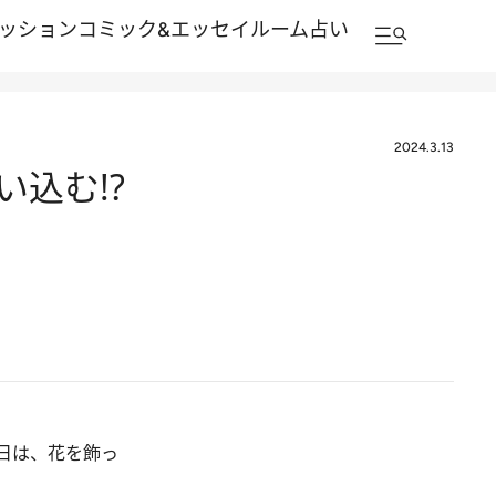
ッション
コミック&エッセイルーム
占い
2024.3.13
込む!?
日は、花を飾っ