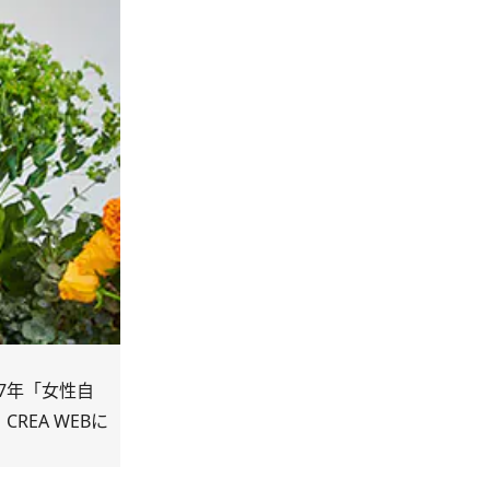
7年「女性自
REA WEBに