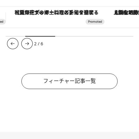
【銀座で出合う最旬美容】美髪ケアや上質な眠り…セルフケアのアップデートから、特別な名入れギフトまで。大人のための「ReFa GINZA」クルーズ
3
/
6
フィーチャー記事一覧