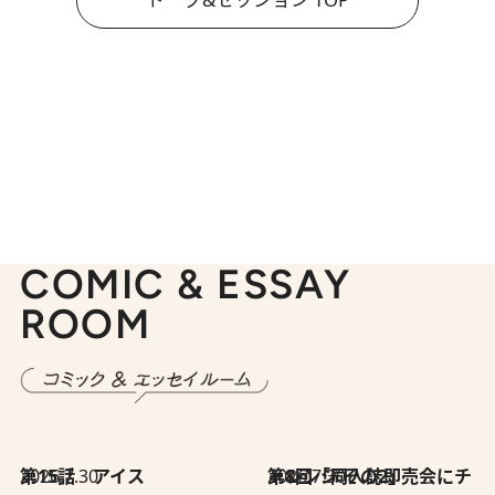
COMIC & ESSAY
ROOM
2026.7.30
第15話 アイス
2026.7.30
第8回「同人誌即売会にチャレンジ その2」