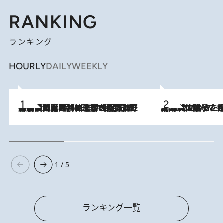
RANKING
ランキング
HOURLY
DAILY
WEEKLY
「最後に見られてよかった」上野動物園の東園パンダ舎が解体前に特別公開。8月16日まで延長されたパネル展と共に辿る“半世紀”のパンダ飼育《解体工事の図面あり》
9 Hours Ago
2026.8.5
【阿川佐和子さんの年とる力】なぜ70代で始めた趣味は“こんなに楽しい”のか？ ピアノ、俳句…スランプに陥っても続けられる“ある秘訣”とは
1 / 5
ランキング一覧