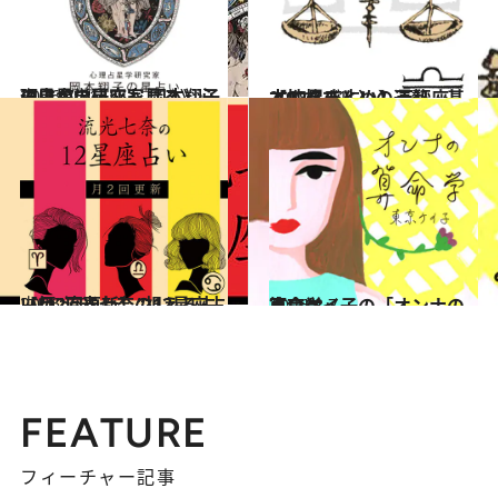
2026.7.31
《ほかの星座も見る》心理占星学研究家 岡本翔子の星占い
占い
2021.12.1
【12星座占い】天秤座（てんびん）の運勢、基本性格まとめ
占い
2026.7.29
【月2回更新】“視える占い師”流光七奈の12星座占い
占い
2026.8.7
東京ケイ子の「オンナの算命学」
占い
FEATURE
フィーチャー記事