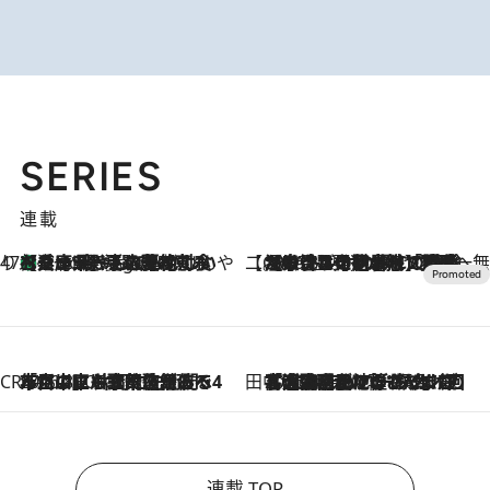
SERIES
連載
47都道府県の手みやげ ひんやりスイーツで夏を満喫
【兵庫県】この夏絶対食べたい 冷やしておいしいおやつ3選 淡路島の恵みをジェラートに集約
9 Hours Ago
【CREA×星野リゾート】唯一無二。癒しと発見が待つ場所へ
2026.8.7
【トンボの足水浴】ヒノキの香りに包まれて涼感マックス！約13℃の湧水かけ流しを避暑地「星野温泉 トンボの湯」で体験
CREA'S CHOICE
2026.8.7
「立川にも歌舞伎があるんだよ」 片岡仁左衛門・市川中車ら豪華座組みで4年目の立川立飛歌舞伎へ
田中稲の勝手に再ブーム
2026.8.7
「湘南乃風に憧れて」観客大盛上がりの“タオル回し”に、ラッパー顔負けの高速歌唱まで…さだまさし（74）のアグレッシブすぎる現在地
連載 TOP