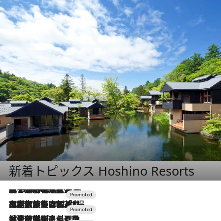
新着トピックス Hoshino Resorts
2026.8.7
【トンボの足水浴】ヒノキの香りに包まれて涼感マックス！約13℃の湧水かけ流しを避暑地「星野温泉 トンボの湯」で体験
2026.7.31
【ホテル帰省】という選択肢をOMOが提案。家族とほどよい距離を保つには「昼は実家、夜は気兼ねなくホテルで！」
2026.7.24
【夏限定ディナーコース】旬を迎える稚鮎や花ズッキーニなどをイタリア・トスカーナの郷土料理の手法で満喫！