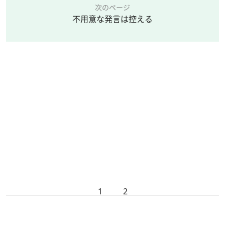
次のページ
不用意な発言は控える
1
2