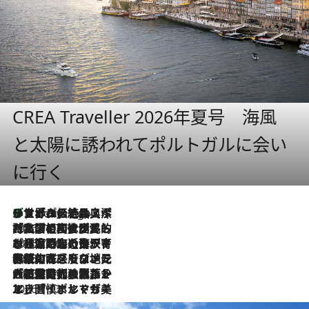
CREA Traveller 2026年夏号 海風
と太陽に誘われてポルトガルに会い
に行く
リスボンの絶品スイーツ「パステル・デ・ナタ」とは？ポルトガル伝統の奥深い世界へ
9 Hours Ago
2026.7.27
「私の祖国はポルトガル語です」国民的詩人フェルナンド・ペソアと、彼が愛した文学の街を歩く
2026.7.26
ポルトガル近海が育む極上の海の幸。キリリと冷えた白ワインと愉しむ、シーフード専門店の贅沢
2026.7.22
伝統の味をモダンに昇華。高感度な地元客が集う、リスボンの最旬ガストロノミー
2026.7.21
大航海時代の栄華から、震災、独裁、そして革命へ。ポルトガル・首都リスボンの石畳に刻まれた「歴史の光と影」
2026.7.13
エッセイ・ヤマザキマリ「慎ましくも美しき国 ポルトガル」