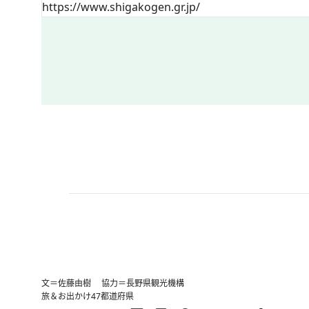
https://www.shigakogen.gr.jp/
文＝佐藤由樹 協力＝長野県観光機構
旅＆お出かけ
47都道府県