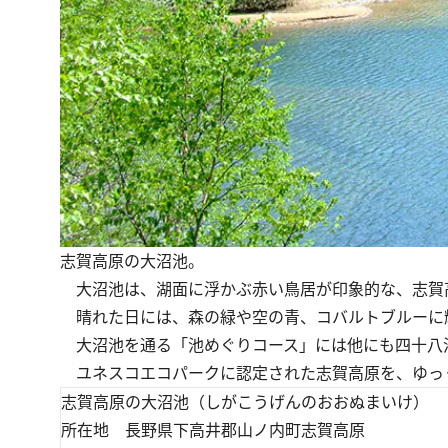
志賀高原の大沼池。
大沼池は、湖面に浮かぶ赤い鳥居が印象的な、志賀
晴れた日には、森の緑や空の青、コバルトブルーに
大沼池を通る「池めぐりコース」には他にも四十八
ユネスコエコパークに認定された志賀高原を、ゆっ
志賀高原の大沼池（しがこうげんのおおぬまいけ）
所在地 長野県下高井郡山ノ内町志賀高原