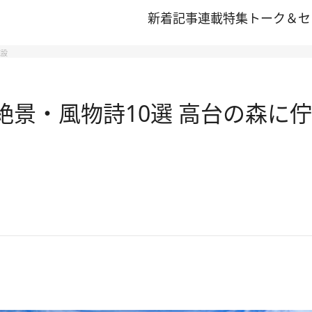
新着記事
連載
特集
トーク＆セ
施設
夏の絶景・風物詩10選 高台の森