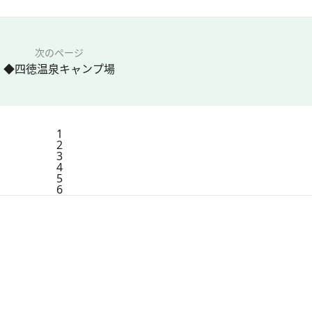
次のページ
◆四徳温泉キャンプ場
1
2
3
4
5
6