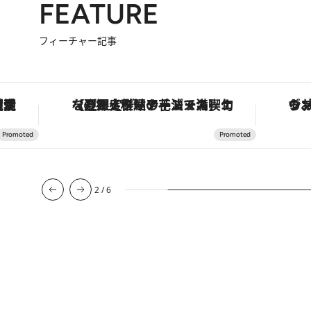
FEATURE
フィーチャー記事
手法で満喫！
ヴァシュロン・コンスタンタン「オーヴァーシーズ・オートマティック」。旅愛好家のお気に入りコレクションから、ジェンダーレスな新作が登場
3
/
6