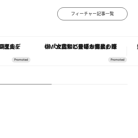
フィーチャー記事一覧
！生姜、山椒、大葉など目にも舌にも涼を呼ぶ郷土の味
【銀座で出合う最旬美容】美髪ケアや上質な眠り…セルフケアのアップデートから、特別な名入れギフトまで。大人のための「ReFa GINZA」クルーズ