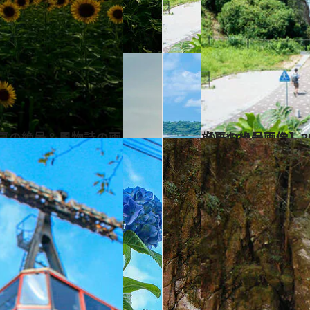
2023.7.9
【夏の絶景画像】2023年版 中国エリアの夏の絶景＆風物詩の画像（50点）
旅＆お出かけ