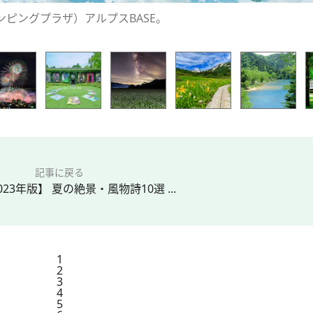
・グランピングプラザ）アルプスBASE。
記事に戻る
023年版】 夏の絶景・風物詩10選 ...
1
2
3
4
5