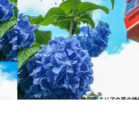
2023.7.20
【夏の絶景画像】2023年版 四国エリアの夏の絶景＆風物詩の画像（40点）
旅＆お出かけ