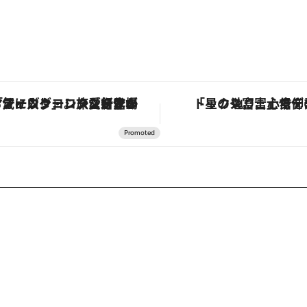
「星のや富士」でデジタルデトックス。冨士信仰の歴史を辿り、心身を調える。
「土佐和ハーブかき氷」がOMO7高知に登場