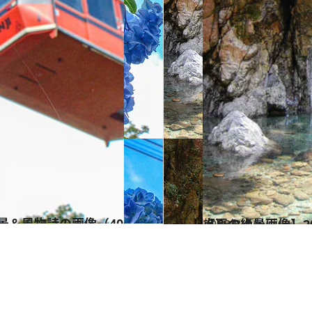
2023.8.1
【夏の絶景画像】2023年版 近畿エリアの夏の絶景＆風物詩の画像（70点）
旅＆お出かけ