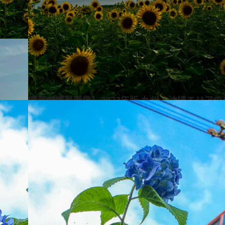
2023.8.3
【夏の絶景画像】2023年版 九州・沖縄エリアの夏の絶景＆風物詩の画像（80点）
旅＆お出かけ