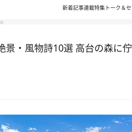
新着記事
連載
特集
トーク＆セ
施設
夏の絶景・風物詩10選 高台の森