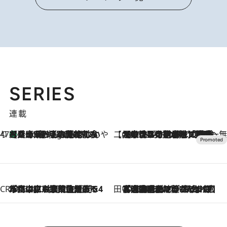
SERIES
連載
47都道府県の手みやげ ひんやりスイーツで夏を満喫
【兵庫県】この夏絶対食べたい 冷やしておいしいおやつ3選 淡路島の恵みをジェラートに集約
7 Hours Ago
【CREA×星野リゾート】唯一無二。癒しと発見が待つ場所へ
2026.8.7
【トンボの足水浴】ヒノキの香りに包まれて涼感マックス！約13℃の湧水かけ流しを避暑地「星野温泉 トンボの湯」で体験
CREA'S CHOICE
2026.8.7
「立川にも歌舞伎があるんだよ」 片岡仁左衛門・市川中車ら豪華座組みで4年目の立川立飛歌舞伎へ
田中稲の勝手に再ブーム
2026.8.7
「湘南乃風に憧れて」観客大盛上がりの“タオル回し”に、ラッパー顔負けの高速歌唱まで…さだまさし（74）のアグレッシブすぎる現在地