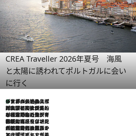
CREA Traveller 2026年夏号 海風
と太陽に誘われてポルトガルに会い
に行く
リスボンの絶品スイーツ「パステル・デ・ナタ」とは？ポルトガル伝統の奥深い世界へ
7 Hours Ago
2026.7.27
「私の祖国はポルトガル語です」国民的詩人フェルナンド・ペソアと、彼が愛した文学の街を歩く
2026.7.26
ポルトガル近海が育む極上の海の幸。キリリと冷えた白ワインと愉しむ、シーフード専門店の贅沢
2026.7.22
伝統の味をモダンに昇華。高感度な地元客が集う、リスボンの最旬ガストロノミー
2026.7.21
大航海時代の栄華から、震災、独裁、そして革命へ。ポルトガル・首都リスボンの石畳に刻まれた「歴史の光と影」
2026.7.13
エッセイ・ヤマザキマリ「慎ましくも美しき国 ポルトガル」