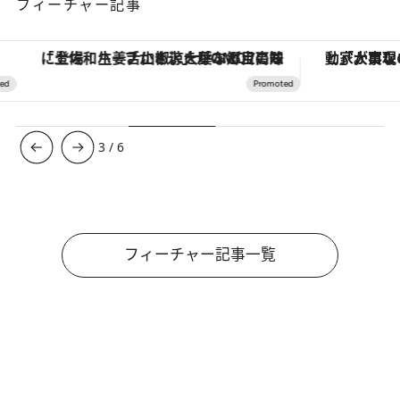
フィーチャー記事
「土佐和ハーブかき氷」がOMO7高知に登場！生姜、山椒、大葉など目にも舌にも涼を呼ぶ郷土の味
3
/
6
フィーチャー記事一覧