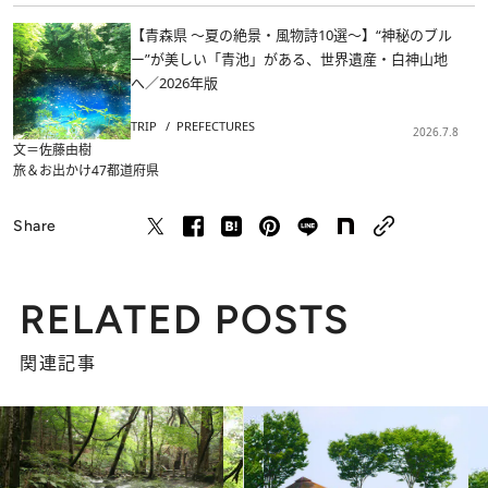
【青森県 ～夏の絶景・風物詩10選～】“神秘のブル
ー”が美しい「青池」がある、世界遺産・白神山地
へ／2026年版
TRIP
PREFECTURES
2026.7.8
文＝佐藤由樹
旅＆お出かけ
47都道府県
Share
RELATED POSTS
関連記事