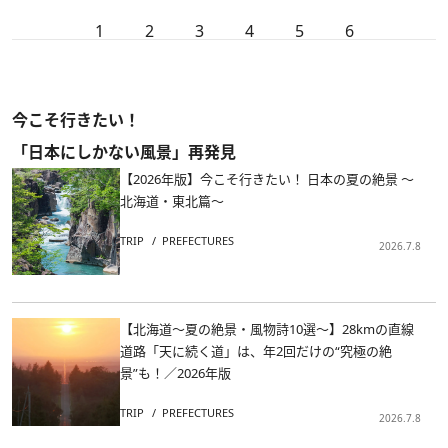
1
2
3
4
5
6
今こそ行きたい！
「日本にしかない風景」再発見
【2026年版】今こそ行きたい！ 日本の夏の絶景 ～
北海道・東北篇～
TRIP
PREFECTURES
2026.7.8
【北海道～夏の絶景・風物詩10選～】28kmの直線
道路「天に続く道」は、年2回だけの“究極の絶
景”も！／2026年版
TRIP
PREFECTURES
2026.7.8