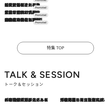
2026.7.24
【夏限定ディナーコース】旬を迎える稚鮎や花ズッキーニなどをイタリア・トスカーナの郷土料理の手法で満喫！
2026.7.17
「土佐和ハーブかき氷」がOMO7高知に登場！生姜、山椒、大葉など目にも舌にも涼を呼ぶ郷土の味
2026.7.10
NEW OPEN！【界 草津】名湯の地に誕生。趣の異なる2種の温泉と上州ならではの会席・蕎麦割烹など美食を味わう究極の癒やし旅
特集 TOP
TALK & SESSION
トーク＆セッション
2026.8.3
「今後値上げがあるとすれば…」「リスクがあるのは今年の冬」エネルギー専門家が語る、ホルムズ海峡封鎖が家庭にもたらす“ある心配”
2026.8.3
「住宅建てられない…」「サーチャージ料の高値が続いている」ホルムズ海峡封鎖による影響はいつまで続く？《エネルギー専門家に聞く“どうなる日本の暮らし”》