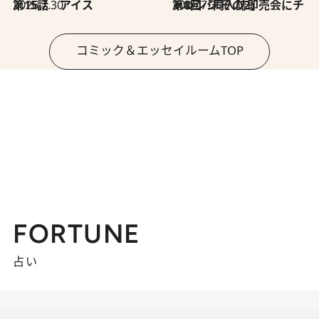
2026.7.30
第15話 アイス
2026.7.30
第8回「同人誌即売会にチャレンジ その2」
コミック＆エッセイルームTOP
FORTUNE
占い