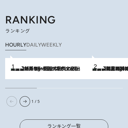
RANKING
ランキング
HOURLY
DAILY
WEEKLY
【間違いのない王道・東京土産】資生堂パーラー 銀座本店でのみ出会える銘菓5選《極上プディング・濃厚チーズケーキ・ボンボンショコラほか》
7 Hours Ago
「最後に見られてよかった」上野動物園の東園パンダ舎が解体前に特別公開。8月16日まで延長されたパネル展と共に辿る“半世紀”のパンダ飼育《解体工事の図面あり》
7 Hours Ago
1 / 5
ランキング一覧