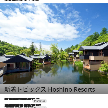
新着トピックス Hoshino Resorts
2026.8.7
【トンボの足水浴】ヒノキの香りに包まれて涼感マックス！約13℃の湧水かけ流しを避暑地「星野温泉 トンボの湯」で体験
2026.7.31
【ホテル帰省】という選択肢をOMOが提案。家族とほどよい距離を保つには「昼は実家、夜は気兼ねなくホテルで！」