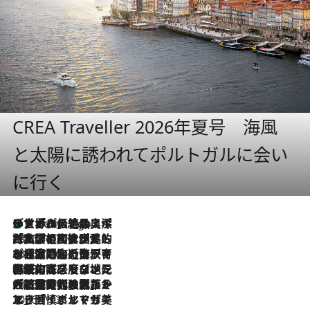
CREA Traveller 2026年夏号 海風
と太陽に誘われてポルトガルに会い
に行く
リスボンの絶品スイーツ「パステル・デ・ナタ」とは？ポルトガル伝統の奥深い世界へ
7 Hours Ago
2026.7.27
「私の祖国はポルトガル語です」国民的詩人フェルナンド・ペソアと、彼が愛した文学の街を歩く
2026.7.26
ポルトガル近海が育む極上の海の幸。キリリと冷えた白ワインと愉しむ、シーフード専門店の贅沢
2026.7.22
伝統の味をモダンに昇華。高感度な地元客が集う、リスボンの最旬ガストロノミー
2026.7.21
大航海時代の栄華から、震災、独裁、そして革命へ。ポルトガル・首都リスボンの石畳に刻まれた「歴史の光と影」
2026.7.13
エッセイ・ヤマザキマリ「慎ましくも美しき国 ポルトガル」