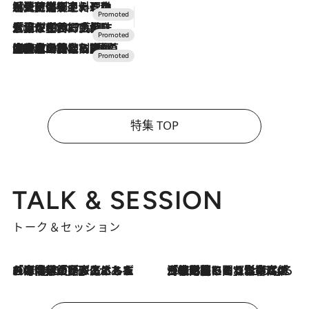
2026.7.24
【夏限定ディナーコース】旬を迎える稚鮎や花ズッキーニなどをイタリア・トスカーナの郷土料理の手法で満喫！
2026.7.17
「土佐和ハーブかき氷」がOMO7高知に登場！生姜、山椒、大葉など目にも舌にも涼を呼ぶ郷土の味
2026.7.10
NEW OPEN！【界 草津】名湯の地に誕生。趣の異なる2種の温泉と上州ならではの会席・蕎麦割烹など美食を味わう究極の癒やし旅
特集 TOP
TALK & SESSION
トーク＆セッション
2026.8.3
「今後値上げがあるとすれば…」「リスクがあるのは今年の冬」エネルギー専門家が語る、ホルムズ海峡封鎖が家庭にもたらす“ある心配”
2026.8.3
「住宅建てられない…」「サーチャージ料の高値が続いている」ホルムズ海峡封鎖による影響はいつまで続く？《エネルギー専門家に聞く“どうなる日本の暮らし”》