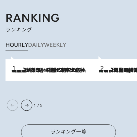
RANKING
ランキング
HOURLY
DAILY
WEEKLY
【間違いのない王道・東京土産】資生堂パーラー 銀座本店でのみ出会える銘菓5選《極上プディング・濃厚チーズケーキ・ボンボンショコラほか》
7 Hours Ago
「最後に見られてよかった」上野動物園の東園パンダ舎が解体前に特別公開。8月16日まで延長されたパネル展と共に辿る“半世紀”のパンダ飼育《解体工事の図面あり》
7 Hours Ago
1 / 5
ランキング一覧