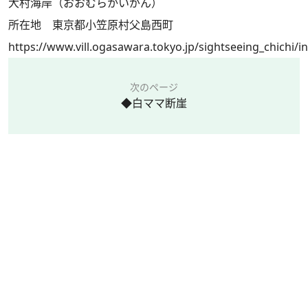
大村海岸（おおむらかいがん）
所在地 東京都小笠原村父島西町
https://www.vill.ogasawara.tokyo.jp/sightseeing_chichi/in
次のページ
◆白ママ断崖