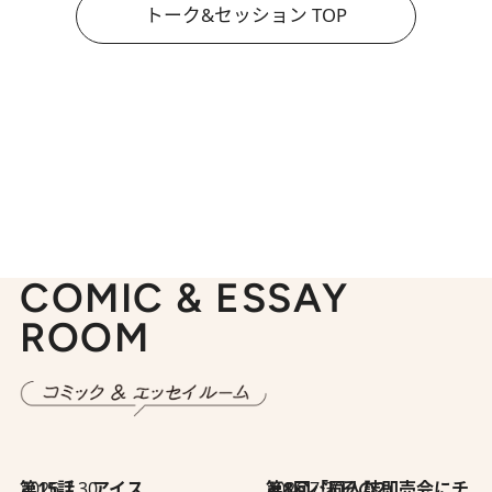
トーク&セッション TOP
COMIC & ESSAY
ROOM
2026.7.30
第15話 アイス
2026.7.30
第8回「同人誌即売会にチャレンジ その2」