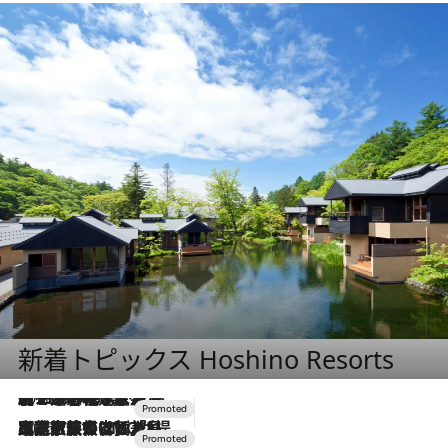
新着トピックス Hoshino Resorts
2026.8.7
【トンボの足水浴】ヒノキの香りに包まれて涼感マックス！約13℃の湧水かけ流しを避暑地「星野温泉 トンボの湯」で体験
2026.7.31
【ホテル帰省】という選択肢をOMOが提案。家族とほどよい距離を保つには「昼は実家、夜は気兼ねなくホテルで！」