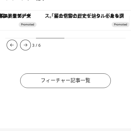
「星のや富士」でデジタルデトックス。冨士信仰の歴史を辿り、心身を調える。
ヴァシュロン・コンスタンタン
3
/
6
フィーチャー記事一覧