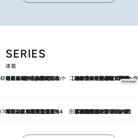
SERIES
連載
47都道府県の手みやげ ひんやりスイーツで夏を満喫
【兵庫県】この夏絶対食べたい 冷やしておいしいおやつ3選 淡路島の恵みをジェラートに集約
7 Hours Ago
【CREA×星野リゾート】唯一無二。癒しと発見が待つ場所へ
2026.8.7
【トンボの足水浴】ヒノキの香りに包まれて涼感マックス！約13℃の湧水かけ流しを避暑地「星野温泉 トンボの湯」で体験
CREA'S CHOICE
2026.8.7
「立川にも歌舞伎があるんだよ」 片岡仁左衛門・市川中車ら豪華座組みで4年目の立川立飛歌舞伎へ
田中稲の勝手に再ブーム
2026.8.7
「湘南乃風に憧れて」観客大盛上がりの“タオル回し”に、ラッパー顔負けの高速歌唱まで…さだまさし（74）のアグレッシブすぎる現在地