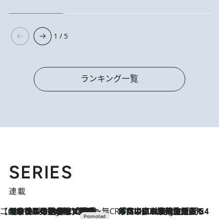
1 / 5
ランキング一覧
SERIES
連載
【CREA×星野リゾート】唯一無二。癒しと発見が待つ場所へ
【トンボの足水浴】ヒノキの香りに包まれて涼感マックス！約13℃の湧水かけ流しを避暑地「星野温泉 トンボの湯」で体験
9 Hours Ago
CREA'S CHOICE
「立川にも歌舞伎があるんだよ」 片岡仁左衛門・市川中車ら豪華座組みで4年目の立川立飛歌舞伎へ
11 Hours Ago