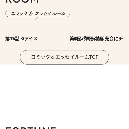
2026.7.30
第15話 アイス
2026.7.30
第8回「同人誌即売会にチャレンジ その2」
コミック＆エッセイルームTOP