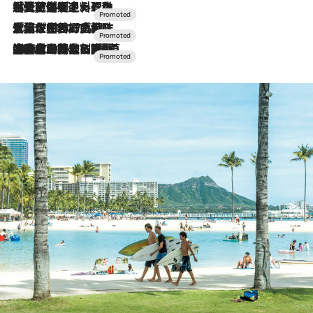
2026.7.24
【夏限定ディナーコース】旬を迎える稚鮎や花ズッキーニなどをイタリア・トスカーナの郷土料理の手法で満喫！
2026.7.17
「土佐和ハーブかき氷」がOMO7高知に登場！生姜、山椒、大葉など目にも舌にも涼を呼ぶ郷土の味
2026.7.10
NEW OPEN！【界 草津】名湯の地に誕生。趣の異なる2種の温泉と上州ならではの会席・蕎麦割烹など美食を味わう究極の癒やし旅