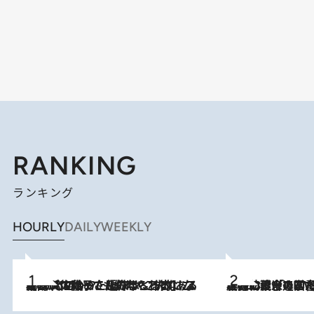
RANKING
ランキング
HOURLY
DAILY
WEEKLY
2026.8.5
【阿川佐和子さんの年とる力】なぜ70代で始めた趣味は“こんなに楽しい”のか？ ピアノ、俳句…スランプに陥っても続けられる“ある秘訣”とは
2026.8.3
慶應幼稚舎の図書室からテレビの世界に飛び込んだ阿川佐和子（72）、「N