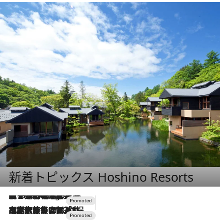
新着トピックス Hoshino Resorts
【トンボの足水浴】ヒノキの香りに包まれて涼感マックス！約13℃の湧水かけ流しを避暑地「星野温泉 トンボの湯」で体験
9 Hours Ago
2026.7.31
【ホテル帰省】という選択肢をOMOが提案。家族とほどよい距離を保つには「昼は実家、夜は気兼ねなくホテルで！」