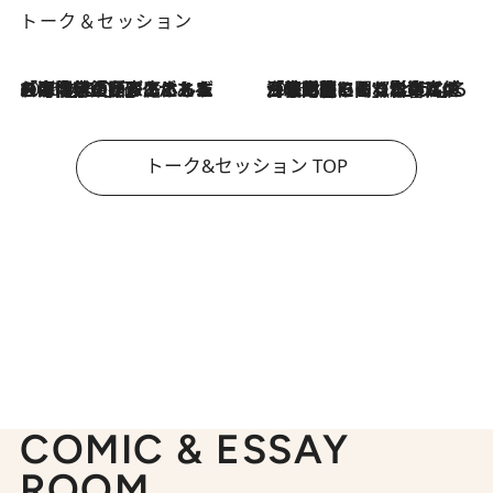
トーク＆セッション
2026.8.3
「今後値上げがあるとすれば…」「リスクがあるのは今年の冬」エネルギー専門家が語る、ホルムズ海峡封鎖が家庭にもたらす“ある心配”
2026.8.3
「住宅建てられない…」「サーチャージ料の高値が続いている」ホルムズ海峡封鎖による影響はいつまで続く？《エネルギー専門家に聞く“どうなる日本の暮らし”》
トーク&セッション TOP
COMIC & ESSAY
ROOM