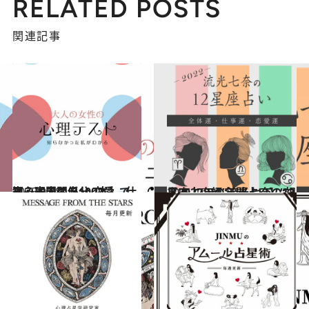
RELATED POSTS
関連記事
2025.9.28
【心理テスト100本】で知る本当の自分 恋愛、仕事、人間関係…
占い
2021.12.15
【2022年の年間占い】“視える占い師”流光七奈の12星座占い
占い