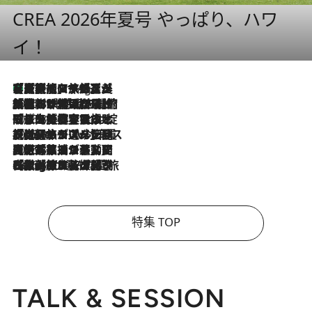
CREA 2026年夏号 やっぱり、ハワ
イ！
【厳選旅コスメ】「多機能アイテムがメイン！」旅好き美容エディターが選んだ夏旅ベストコスメを発表【Mサイズジップ】
11 Hours Ago
2026.8.6
「荷物が増えるほど旅ストレスは増す」美容ジャーナリストがたどり着いた最終結論。“化粧品を劇的に減らす”感動の凝縮美容とは
2026.8.6
「旅先には金髪ウィッグを持参」日本と同じメイクでは損してる!? 美容ジャーナリストが提案する“掟破りの旅美容”とは
2026.8.6
【厳選旅コスメ】「身軽さ＆UV対策重視！」ヘアアーティストshucoが選んだ夏旅ベストコスメを発表【Mサイズジップ】
2026.8.5
【厳選旅コスメ】国内をあちこち移動する河井菜摘が選んだ夏旅ベストコスメ発表！「リラックスアイテムはマスト」【Mサイズジップ】
2026.8.4
【厳選旅コスメ】「紫外線＆乾燥対策しながらメイク感も！」ヘア＆メイクGeorgeが選んだ夏旅ベストコスメを発表！【Mサイズジップ】
特集 TOP
TALK & SESSION