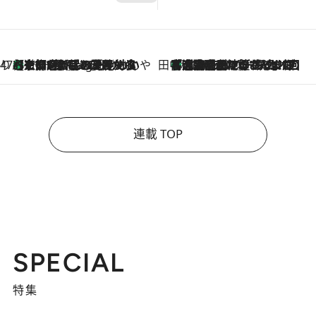
47都道府県の手みやげ ひんやりスイーツで夏を満喫
【京都府】この夏絶対食べたい 冷やしておいしいおやつ3選 ひと口目から心を掴む新緑のテリーヌ
11 Hours Ago
田中稲の勝手に再ブーム
「湘南乃風に憧れて」観客大盛上がりの“タオル回し”に、ラッパー顔負けの高速歌唱まで…さだまさし（74）のアグレッシブすぎる現在地
2026.8.7
連載 TOP
SPECIAL
特集