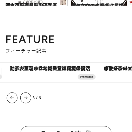
2026.7.31
【今月のあなたの運勢は？】心理占星学研究家 岡本翔子の星占い
占い
2024.6.15
【あなたの恋愛運は？】JINMUのアムール占星術 愛とエロスのジンムリズム
占い
FEATURE
フィーチャー記事
ヴァシュロン・コンスタンタン「オーヴァーシーズ・オートマティック」。旅愛好家のお気に入りコレクションから、ジェンダーレスな新作が登場
【銀座で出合う最旬美容】美髪ケアや上質な眠
3
/
6