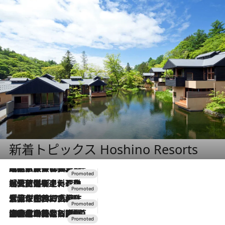
新着トピックス Hoshino Resorts
2026.7.31
【ホテル帰省】という選択肢をOMOが提案。家族とほどよい距離を保つには「昼は実家、夜は気兼ねなくホテルで！」
2026.7.24
【夏限定ディナーコース】旬を迎える稚鮎や花ズッキーニなどをイタリア・トスカーナの郷土料理の手法で満喫！
2026.7.17
「土佐和ハーブかき氷」がOMO7高知に登場！生姜、山椒、大葉など目にも舌にも涼を呼ぶ郷土の味
2026.7.10
NEW OPEN！【界 草津】名湯の地に誕生。趣の異なる2種の温泉と上州ならではの会席・蕎麦割烹など美食を味わう究極の癒やし旅