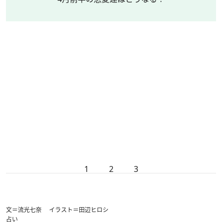
1
2
3
文＝流光七奈 イラスト＝田辺ヒロシ
占い