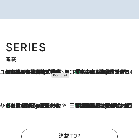
SERIES
連載
【CREA×星野リゾート】唯一無二。癒しと発見が待つ場所へ
【トンボの足水浴】ヒノキの香りに包まれて涼感マックス！約13℃の湧水かけ流しを避暑地「星野温泉 トンボの湯」で体験
16 Minutes Ago
CREA'S CHOICE
「立川にも歌舞伎があるんだよ」 片岡仁左衛門・市川中車ら豪華座組みで4年目の立川立飛歌舞伎へ
2 Hours Ago
47都道府県の手みやげ ひんやりスイーツで夏を満喫
【京都府】この夏絶対食べたい 冷やしておいしいおやつ3選 ひと口目から心を掴む新緑のテリーヌ
2 Hours Ago
田中稲の勝手に再ブーム
「湘南乃風に憧れて」観客大盛上がりの“タオル回し”に、ラッパー顔負けの高速歌唱まで…さだまさし（74）のアグレッシブすぎる現在地
7 Hours Ago
連載 TOP