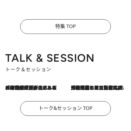
特集 TOP
TALK & SESSION
トーク＆セッション
2026.8.3
「今後値上げがあるとすれば…」「リスクがあるのは今年の冬」エネルギー専門家が語る、ホルムズ海峡封鎖が家庭にもたらす“ある心配”
2026.8.3
「住宅建てられない…」「サーチャージ料の高値が続いている」ホルムズ海峡封鎖による影響はいつまで続く？《エネルギー専門家に聞く“どうなる日本の暮らし”》
トーク&セッション TOP