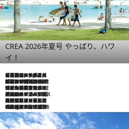
CREA 2026年夏号 やっぱり、ハワ
イ！
【厳選旅コスメ】「多機能アイテムがメイン！」旅好き美容エディターが選んだ夏旅ベストコスメを発表【Mサイズジップ】
2 Hours Ago
2026.8.6
「荷物が増えるほど旅ストレスは増す」美容ジャーナリストがたどり着いた最終結論。“化粧品を劇的に減らす”感動の凝縮美容とは
2026.8.6
「旅先には金髪ウィッグを持参」日本と同じメイクでは損してる!? 美容ジャーナリストが提案する“掟破りの旅美容”とは
2026.8.6
【厳選旅コスメ】「身軽さ＆UV対策重視！」ヘアアーティストshucoが選んだ夏旅ベストコスメを発表【Mサイズジップ】
2026.8.5
【厳選旅コスメ】国内をあちこち移動する河井菜摘が選んだ夏旅ベストコスメ発表！「リラックスアイテムはマスト」【Mサイズジップ】
2026.8.4
【厳選旅コスメ】「紫外線＆乾燥対策しながらメイク感も！」ヘア＆メイクGeorgeが選んだ夏旅ベストコスメを発表！【Mサイズジップ】