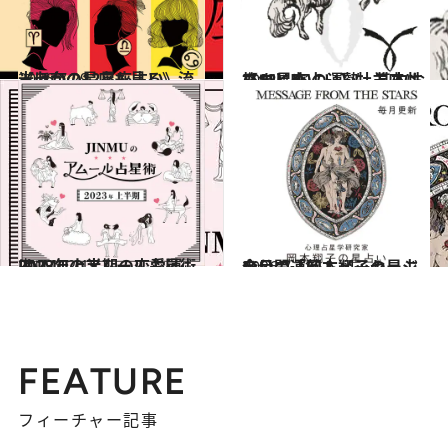
2026.7.29
《ほかの星座も見る》流光七奈の12星座占い
占い
2021.12.1
【12星座占い】牡羊座(おひつじ座)の運勢、基本性格まとめ
占い
2022.12.15
JINMUのアムール占星術 2023年上半期の恋愛運は？
占い
2026.7.31
今月の運勢＆メッセージを公開「岡本翔子の星占い」
占い
FEATURE
フィーチャー記事