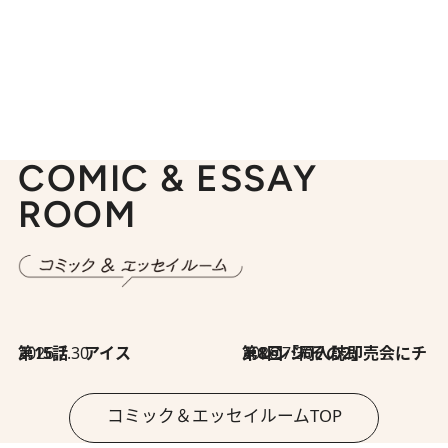
COMIC & ESSAY
ROOM
2026.7.30
第15話 アイス
2026.7.30
第8回「同人誌即売会にチャレンジ その2」
コミック＆エッセイルームTOP