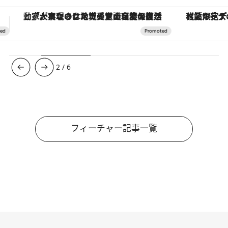
【夏限定ディナーコース】旬を迎える稚鮎や花ズッキーニなどをイタリア・トスカーナの郷土料理の手法で満喫！
【銀座で出合う最旬美容】美髪ケアや上質な眠
3
/
6
フィーチャー記事一覧