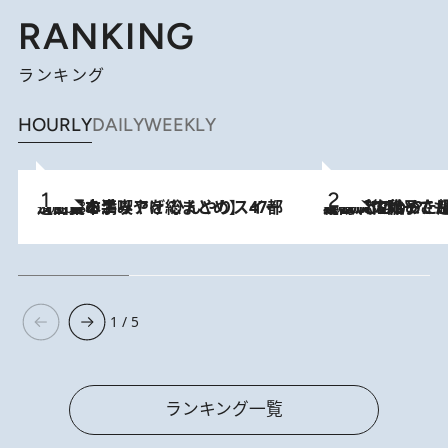
RANKING
ランキング
HOURLY
DAILY
WEEKLY
2026.8.5
【西日本エリアを総まとめ】 47都道府県の手みやげ ひんやりスイーツで夏を満喫
2026.8.5
【阿川佐和子さんの年とる力】なぜ70代で始めた趣味は“こんなに楽しい”のか？ ピアノ、俳句…スランプに陥っても続けられる“ある秘訣”とは
1 / 5
ランキング一覧