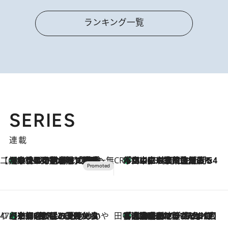
ランキング一覧
SERIES
連載
【CREA×星野リゾート】唯一無二。癒しと発見が待つ場所へ
【トンボの足水浴】ヒノキの香りに包まれて涼感マックス！約13℃の湧水かけ流しを避暑地「星野温泉 トンボの湯」で体験
2026.8.7
CREA'S CHOICE
「立川にも歌舞伎があるんだよ」 片岡仁左衛門・市川中車ら豪華座組みで4年目の立川立飛歌舞伎へ
2026.8.7
47都道府県の手みやげ ひんやりスイーツで夏を満喫
【京都府】この夏絶対食べたい 冷やしておいしいおやつ3選 ひと口目から心を掴む新緑のテリーヌ
2026.8.7
田中稲の勝手に再ブーム
「湘南乃風に憧れて」観客大盛上がりの“タオル回し”に、ラッパー顔負けの高速歌唱まで…さだまさし（74）のアグレッシブすぎる現在地
2026.8.7