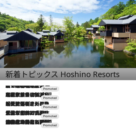
新着トピックス Hoshino Resorts
【トンボの足水浴】ヒノキの香りに包まれて涼感マックス！約13℃の湧水かけ流しを避暑地「星野温泉 トンボの湯」で体験
2026.8.7
2026.7.31
【ホテル帰省】という選択肢をOMOが提案。家族とほどよい距離を保つには「昼は実家、夜は気兼ねなくホテルで！」
2026.7.24
【夏限定ディナーコース】旬を迎える稚鮎や花ズッキーニなどをイタリア・トスカーナの郷土料理の手法で満喫！
2026.7.17
「土佐和ハーブかき氷」がOMO7高知に登場！生姜、山椒、大葉など目にも舌にも涼を呼ぶ郷土の味
2026.7.10
NEW OPEN！【界 草津】名湯の地に誕生。趣の異なる2種の温泉と上州ならではの会席・蕎麦割烹など美食を味わう究極の癒やし旅