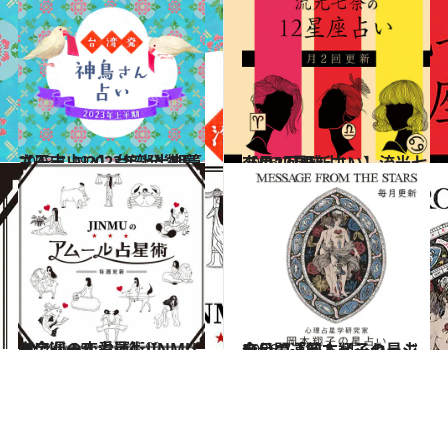
2023.1.19
【干支占い】台湾発 神鳥さん占い 2023年上半期篇
占い
2026.7.29
【月2回更新占い】流光七奈の12星座占い
占い
2024.6.15
【今週の恋愛運】JINMUのアムール占星術♡
占い
2026.7.31
今月の運勢＆メッセージを公開「岡本翔子の星占い」
占い