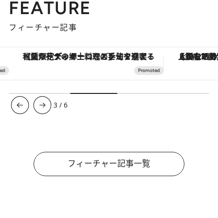
FEATURE
フィーチャー記事
【夏限定ディナーコース】旬を迎える稚鮎や花ズッキーニなどをイタリア・トスカーナの郷土料理の手法で満喫！
【銀座で出合う最旬美容】美髪ケアや上質な眠
3
/
6
フィーチャー記事一覧