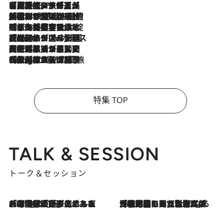
【厳選旅コスメ】「多機能アイテムがメイン！」旅好き美容エディターが選んだ夏旅ベストコスメを発表【Mサイズジップ】
2026.8.7
2026.8.6
「荷物が増えるほど旅ストレスは増す」美容ジャーナリストがたどり着いた最終結論。“化粧品を劇的に減らす”感動の凝縮美容とは
2026.8.6
「旅先には金髪ウィッグを持参」日本と同じメイクでは損してる!? 美容ジャーナリストが提案する“掟破りの旅美容”とは
2026.8.6
【厳選旅コスメ】「身軽さ＆UV対策重視！」ヘアアーティストshucoが選んだ夏旅ベストコスメを発表【Mサイズジップ】
2026.8.5
【厳選旅コスメ】国内をあちこち移動する河井菜摘が選んだ夏旅ベストコスメ発表！「リラックスアイテムはマスト」【Mサイズジップ】
2026.8.4
【厳選旅コスメ】「紫外線＆乾燥対策しながらメイク感も！」ヘア＆メイクGeorgeが選んだ夏旅ベストコスメを発表！【Mサイズジップ】
特集 TOP
TALK & SESSION
トーク＆セッション
2026.8.3
「今後値上げがあるとすれば…」「リスクがあるのは今年の冬」エネルギー専門家が語る、ホルムズ海峡封鎖が家庭にもたらす“ある心配”
2026.8.3
「住宅建てられない…」「サーチャージ料の高値が続いている」ホルムズ海峡封鎖による影響はいつまで続く？《エネルギー専門家に聞く“どうなる日本の暮らし”》