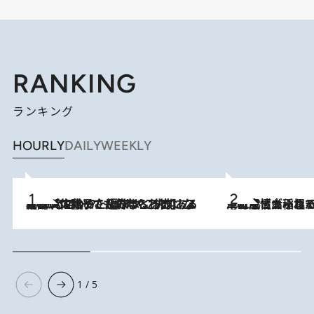
RANKING
ランキング
HOURLY
DAILY
WEEKLY
2026.8.5
【阿川佐和子さんの年とる力】なぜ70代で始めた趣味は“こんなに楽しい”のか？ ピアノ、俳句…スランプに陥っても続けられる“ある秘訣”とは
2026.8.5
下町風情あふれる台北屈指の人気エリア・大稲埕でセンスのいい台湾土産《ヴィン
1 / 5