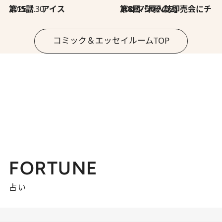
2026.7.30
第15話 アイス
2026.7.30
第8回「同人誌即売会にチャレンジ その2」
コミック＆エッセイルームTOP
FORTUNE
占い