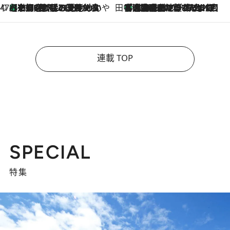
47都道府県の手みやげ ひんやりスイーツで夏を満喫
【京都府】この夏絶対食べたい 冷やしておいしいおやつ3選 ひと口目から心を掴む新緑のテリーヌ
2026.8.7
田中稲の勝手に再ブーム
「湘南乃風に憧れて」観客大盛上がりの“タオル回し”に、ラッパー顔負けの高速歌唱まで…さだまさし（74）のアグレッシブすぎる現在地
2026.8.7
連載 TOP
SPECIAL
特集