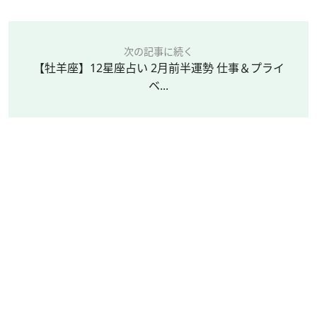
次の記事に続く
【牡羊座】12星座占い 2月前半運勢 仕事＆プライ
ベ...