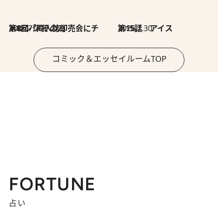
2026.7.30
第8回「同人誌即売会にチャレンジ その2」
2026.7.30
第15話 アイス
コミック＆エッセイルームTOP
FORTUNE
占い