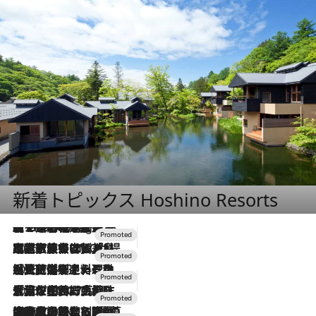
新着トピックス Hoshino Resorts
【トンボの足水浴】ヒノキの香りに包まれて涼感マックス！約13℃の湧水かけ流しを避暑地「星野温泉 トンボの湯」で体験
10 Hours Ago
2026.7.31
【ホテル帰省】という選択肢をOMOが提案。家族とほどよい距離を保つには「昼は実家、夜は気兼ねなくホテルで！」
2026.7.24
【夏限定ディナーコース】旬を迎える稚鮎や花ズッキーニなどをイタリア・トスカーナの郷土料理の手法で満喫！
2026.7.17
「土佐和ハーブかき氷」がOMO7高知に登場！生姜、山椒、大葉など目にも舌にも涼を呼ぶ郷土の味
2026.7.10
NEW OPEN！【界 草津】名湯の地に誕生。趣の異なる2種の温泉と上州ならではの会席・蕎麦割烹など美食を味わう究極の癒やし旅