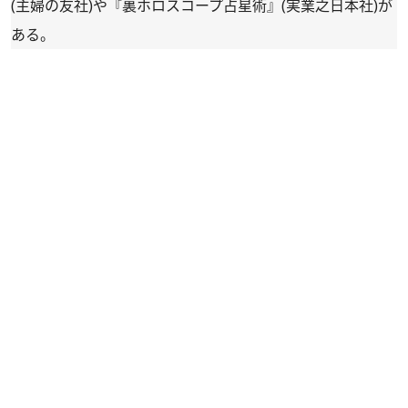
(主婦の友社)や『
裏ホロスコープ占星術
』(実業之日本社)が
ある。