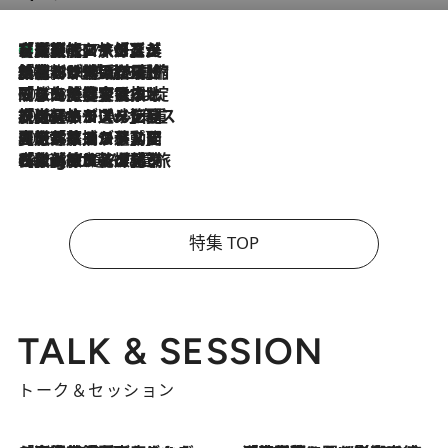
【厳選旅コスメ】「多機能アイテムがメイン！」旅好き美容エディターが選んだ夏旅ベストコスメを発表【Mサイズジップ】
2026.8.7
2026.8.6
「荷物が増えるほど旅ストレスは増す」美容ジャーナリストがたどり着いた最終結論。“化粧品を劇的に減らす”感動の凝縮美容とは
2026.8.6
「旅先には金髪ウィッグを持参」日本と同じメイクでは損してる!? 美容ジャーナリストが提案する“掟破りの旅美容”とは
2026.8.6
【厳選旅コスメ】「身軽さ＆UV対策重視！」ヘアアーティストshucoが選んだ夏旅ベストコスメを発表【Mサイズジップ】
2026.8.5
【厳選旅コスメ】国内をあちこち移動する河井菜摘が選んだ夏旅ベストコスメ発表！「リラックスアイテムはマスト」【Mサイズジップ】
2026.8.4
【厳選旅コスメ】「紫外線＆乾燥対策しながらメイク感も！」ヘア＆メイクGeorgeが選んだ夏旅ベストコスメを発表！【Mサイズジップ】
特集 TOP
TALK & SESSION
トーク＆セッション