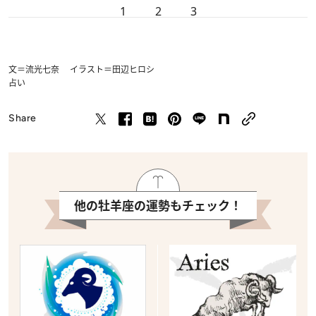
1
2
3
文＝流光七奈 イラスト＝田辺ヒロシ
占い
Share
他の牡羊座の運勢もチェック！