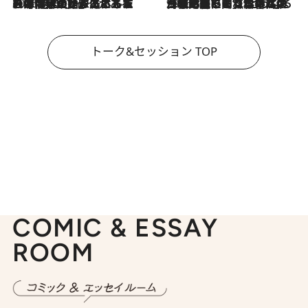
2026.8.3
「今後値上げがあるとすれば…」「リスクがあるのは今年の冬」エネルギー専門家が語る、ホルムズ海峡封鎖が家庭にもたらす“ある心配”
2026.8.3
「住宅建てられない…」「サーチャージ料の高値が続いている」ホルムズ海峡封鎖による影響はいつまで続く？《エネルギー専門家に聞く“どうなる日本の暮らし”》
トーク&セッション TOP
COMIC & ESSAY
ROOM