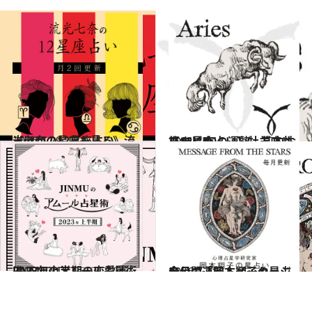
2026.7.29
《ほかの星座も見る》流光七奈の12星座占い
占い
2021.12.1
【12星座占い】牡羊座(おひつじ座)の運勢、基本性格まとめ
占い
2022.12.15
JINMUのアムール占星術 2023年上半期の恋愛運は？
占い
2026.7.31
今月の運勢＆メッセージを公開「岡本翔子の星占い」
占い