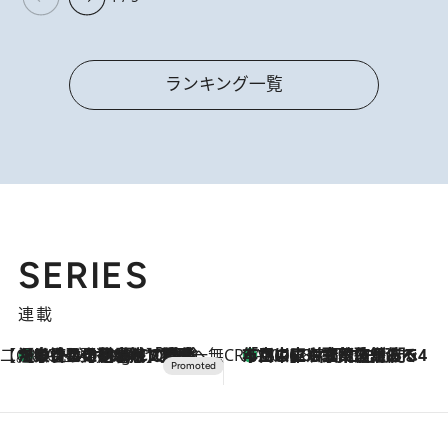
ランキング一覧
SERIES
連載
【CREA×星野リゾート】唯一無二。癒しと発見が待つ場所へ
【トンボの足水浴】ヒノキの香りに包まれて涼感マックス！約13℃の湧水かけ流しを避暑地「星野温泉 トンボの湯」で体験
10 Hours Ago
CREA'S CHOICE
「立川にも歌舞伎があるんだよ」 片岡仁左衛門・市川中車ら豪華座組みで4年目の立川立飛歌舞伎へ
2026.8.7