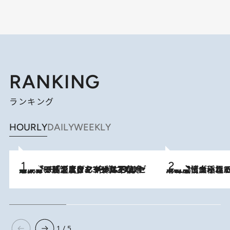
RANKING
ランキング
HOURLY
DAILY
WEEKLY
メントールやエタノールは不使用。ピジョンより、マイルドな冷感成分で肌温度をマイナス3℃まで下げる「ごきげんクール ひんやりアクアミスト」を3名様にプレゼント
2026.8.7
2026.8.5
下町風情あふれる台北屈指の人気エリア・大稲埕でセンスのいい台湾土産《ヴィン
1 / 5