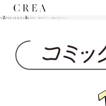
トップ
コミック ＆ エッセイ
4杯目 「鶏のクリーム煮と白ワイン」