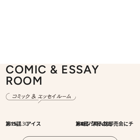
COMIC & ESSAY
ROOM
2026.7.30
第15話 アイス
2026.7.30
第8回「同人誌即売会にチャレンジ その2」