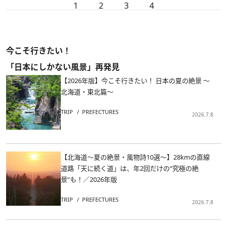
1
2
3
4
今こそ行きたい！
「日本にしかない風景」再発見
【2026年版】今こそ行きたい！ 日本の夏の絶景 ～
北海道・東北篇～
TRIP
PREFECTURES
2026.7.8
【北海道～夏の絶景・風物詩10選～】28kmの直線
道路「天に続く道」は、年2回だけの“究極の絶
景”も！／2026年版
TRIP
PREFECTURES
2026.7.8