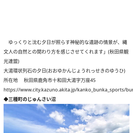
ゆっくりと沈む夕日が照らす神秘的な遺跡の情景が、縄
文人の自然との関わり方を感じさせてくれます」(秋田県観
光連盟)
大湯環状列石の夕日(おおゆかんじょうれっせきのゆうひ)
所在地 秋田県鹿角市十和田大湯字万座45
https://www.city.kazuno.akita.jp/kanko_bunka_sports/bu
◆三種町のじゅんさい沼