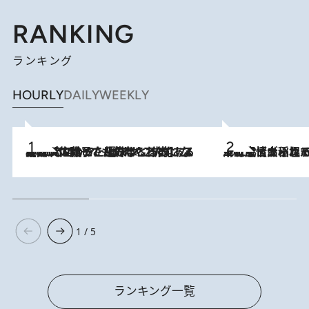
RANKING
ランキング
HOURLY
DAILY
WEEKLY
2026.8.5
【阿川佐和子さんの年とる力】なぜ70代で始めた趣味は“こんなに楽しい”のか？ ピアノ、俳句…スランプに陥っても続けられる“ある秘訣”とは
2026.8.5
下町風情あふれる台北屈指の人気エリア・大稲埕でセンスのいい台湾土産《ヴィン
1 / 5
ランキング一覧