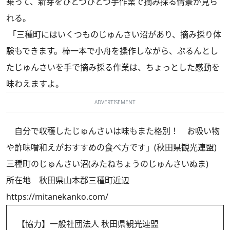
乗って、新芽をひとつひとつ手作業で摘み採る情景が見ら
れる。
「三種町にはいくつものじゅんさい沼があり、摘み採り体
験もできます。棒一本で小舟を操作しながら、ぷるんとし
たじゅんさいを手で摘み採る作業は、ちょっとした感動を
味わえますよ。
ADVERTISEMENT
自分で収穫したじゅんさいは味もまた格別！ お吸い物
や酢味噌和えがおすすめの食べ方です」(秋田県観光連盟)
三種町のじゅんさい沼(みたねちょうのじゅんさいぬま)
所在地 秋田県山本郡三種町近辺
https://mitanekanko.com/
【協力】一般社団法人 秋田県観光連盟