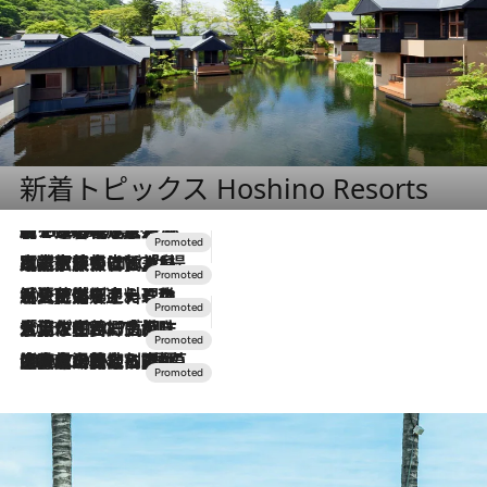
新着トピックス Hoshino Resorts
【トンボの足水浴】ヒノキの香りに包まれて涼感マックス！約13℃の湧水かけ流しを避暑地「星野温泉 トンボの湯」で体験
2026.8.7
2026.7.31
【ホテル帰省】という選択肢をOMOが提案。家族とほどよい距離を保つには「昼は実家、夜は気兼ねなくホテルで！」
2026.7.24
【夏限定ディナーコース】旬を迎える稚鮎や花ズッキーニなどをイタリア・トスカーナの郷土料理の手法で満喫！
2026.7.17
「土佐和ハーブかき氷」がOMO7高知に登場！生姜、山椒、大葉など目にも舌にも涼を呼ぶ郷土の味
2026.7.10
NEW OPEN！【界 草津】名湯の地に誕生。趣の異なる2種の温泉と上州ならではの会席・蕎麦割烹など美食を味わう究極の癒やし旅