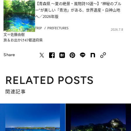
【青森県 ～夏の絶景・風物詩10選～】“神秘のブル
ー”が美しい「青池」がある、世界遺産・白神山地
へ／2026年版
TRIP
PREFECTURES
2026.7.8
文＝佐藤由樹
旅＆お出かけ
47都道府県
Share
RELATED POSTS
関連記事