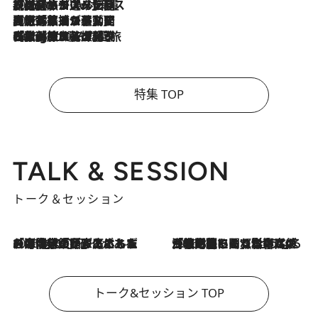
2026.8.6
【厳選旅コスメ】「身軽さ＆UV対策重視！」ヘアアーティストshucoが選んだ夏旅ベストコスメを発表【Mサイズジップ】
2026.8.5
【厳選旅コスメ】国内をあちこち移動する河井菜摘が選んだ夏旅ベストコスメ発表！「リラックスアイテムはマスト」【Mサイズジップ】
2026.8.4
【厳選旅コスメ】「紫外線＆乾燥対策しながらメイク感も！」ヘア＆メイクGeorgeが選んだ夏旅ベストコスメを発表！【Mサイズジップ】
特集 TOP
TALK & SESSION
トーク＆セッション
2026.8.3
「今後値上げがあるとすれば…」「リスクがあるのは今年の冬」エネルギー専門家が語る、ホルムズ海峡封鎖が家庭にもたらす“ある心配”
2026.8.3
「住宅建てられない…」「サーチャージ料の高値が続いている」ホルムズ海峡封鎖による影響はいつまで続く？《エネルギー専門家に聞く“どうなる日本の暮らし”》
トーク&セッション TOP