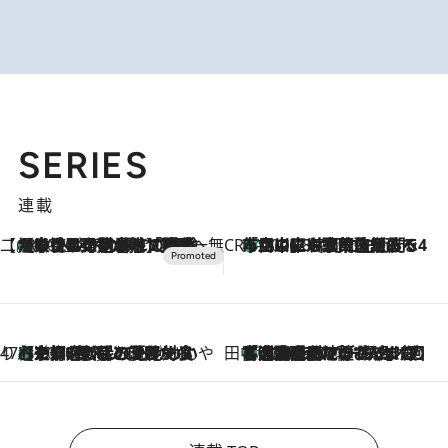
SERIES
連載
【CREA×星野リゾート】唯一無二。癒しと発見が待つ場所へ
【トンボの足水浴】ヒノキの香りに包まれて涼感マックス！約13℃の湧水かけ流しを避暑地「星野温泉 トンボの湯」で体験
2026.8.7
CREA'S CHOICE
「立川にも歌舞伎があるんだよ」 片岡仁左衛門・市川中車ら豪華座組みで4年目の立川立飛歌舞伎へ
2026.8.7
47都道府県の手みやげ ひんやりスイーツで夏を満喫
【京都府】この夏絶対食べたい 冷やしておいしいおやつ3選 ひと口目から心を掴む新緑のテリーヌ
2026.8.7
田中稲の勝手に再ブーム
「湘南乃風に憧れて」観客大盛上がりの“タオル回し”に、ラッパー顔負けの高速歌唱まで…さだまさし（74）のアグレッシブすぎる現在地
2026.8.7