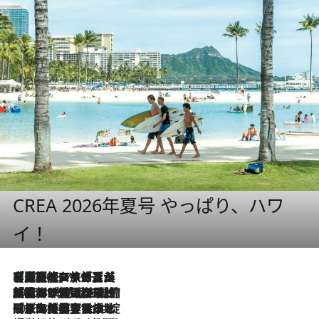
CREA 2026年夏号 やっぱり、ハワ
イ！
【厳選旅コスメ】「多機能アイテムがメイン！」旅好き美容エディターが選んだ夏旅ベストコスメを発表【Mサイズジップ】
2026.8.7
2026.8.6
「荷物が増えるほど旅ストレスは増す」美容ジャーナリストがたどり着いた最終結論。“化粧品を劇的に減らす”感動の凝縮美容とは
2026.8.6
「旅先には金髪ウィッグを持参」日本と同じメイクでは損してる!? 美容ジャーナリストが提案する“掟破りの旅美容”とは