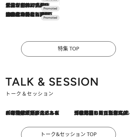
2026.7.17
「土佐和ハーブかき氷」がOMO7高知に登場！生姜、山椒、大葉など目にも舌にも涼を呼ぶ郷土の味
2026.7.10
NEW OPEN！【界 草津】名湯の地に誕生。趣の異なる2種の温泉と上州ならではの会席・蕎麦割烹など美食を味わう究極の癒やし旅
特集 TOP
TALK & SESSION
トーク＆セッション
2026.8.3
「今後値上げがあるとすれば…」「リスクがあるのは今年の冬」エネルギー専門家が語る、ホルムズ海峡封鎖が家庭にもたらす“ある心配”
2026.8.3
「住宅建てられない…」「サーチャージ料の高値が続いている」ホルムズ海峡封鎖による影響はいつまで続く？《エネルギー専門家に聞く“どうなる日本の暮らし”》
トーク&セッション TOP