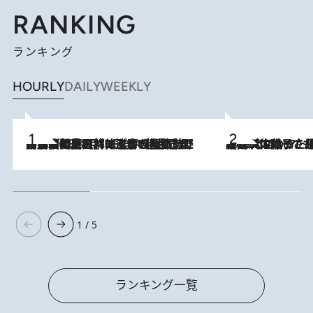
RANKING
ランキング
HOURLY
DAILY
WEEKLY
「最後に見られてよかった」上野動物園の東園パンダ舎が解体前に特別公開。8月16日まで延長されたパネル展と共に辿る“半世紀”のパンダ飼育《解体工事の図面あり》
2026.8.8
2026.8.5
【阿川佐和子さんの年とる力】なぜ70代で始めた趣味は“こんなに楽しい”のか？ ピアノ、俳句…スランプに陥っても続けられる“ある秘訣”とは
1 / 5
ランキング一覧