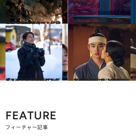
2020.8.15
発表！ 韓国ドラマ人気記事ベスト10 イケメンに恋して泣いて笑って♡
カルチャー
2022.1.27
洗練された骨太な演出が光る…！ Netflixで観られるおすすめ韓国映画
カルチャー
2022.1.6
『ユンヒへ』監督インタビュー 「この映画はラブストーリーであり、フェミニズムの映画なのです」
カルチャー
2020.7.23
【韓国ドラマ】イケメン＆演技ドル3人 入隊前の名演技6作を胸に全力で待て！
カルチャー
FEATURE
フィーチャー記事