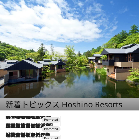
新着トピックス Hoshino Resorts
2026.8.7
【トンボの足水浴】ヒノキの香りに包まれて涼感マックス！約13℃の湧水かけ流しを避暑地「星野温泉 トンボの湯」で体験
2026.7.31
【ホテル帰省】という選択肢をOMOが提案。家族とほどよい距離を保つには「昼は実家、夜は気兼ねなくホテルで！」
2026.7.24
【夏限定ディナーコース】旬を迎える稚鮎や花ズッキーニなどをイタリア・トスカーナの郷土料理の手法で満喫！