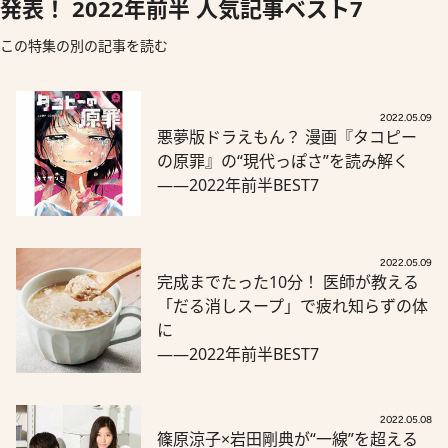
発表！ 2022年前半 人気記事ベスト7
この特集の別の記事を読む
2022.05.09
悪夢版ドラえもん？ 漫画『タコピー
の原罪』の“現代っぽさ”を読み解く
――2022年前半BEST7
2022.05.09
完成までたった10分！ 医師が教える
「だる消しスープ」で疲れ知らずの体
に
――2022年前半BEST7
2022.05.08
篠原涼子×岩田剛典が“一線”を超える