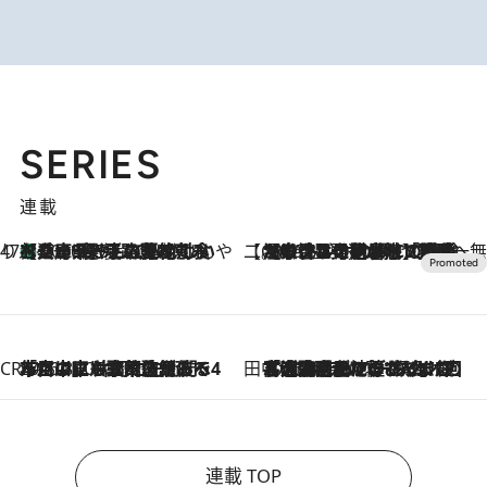
SERIES
連載
47都道府県の手みやげ ひんやりスイーツで夏を満喫
【兵庫県】この夏絶対食べたい 冷やしておいしいおやつ3選 淡路島の恵みをジェラートに集約
2026.8.8
【CREA×星野リゾート】唯一無二。癒しと発見が待つ場所へ
2026.8.7
【トンボの足水浴】ヒノキの香りに包まれて涼感マックス！約13℃の湧水かけ流しを避暑地「星野温泉 トンボの湯」で体験
CREA'S CHOICE
2026.8.7
「立川にも歌舞伎があるんだよ」 片岡仁左衛門・市川中車ら豪華座組みで4年目の立川立飛歌舞伎へ
田中稲の勝手に再ブーム
2026.8.7
「湘南乃風に憧れて」観客大盛上がりの“タオル回し”に、ラッパー顔負けの高速歌唱まで…さだまさし（74）のアグレッシブすぎる現在地
連載 TOP