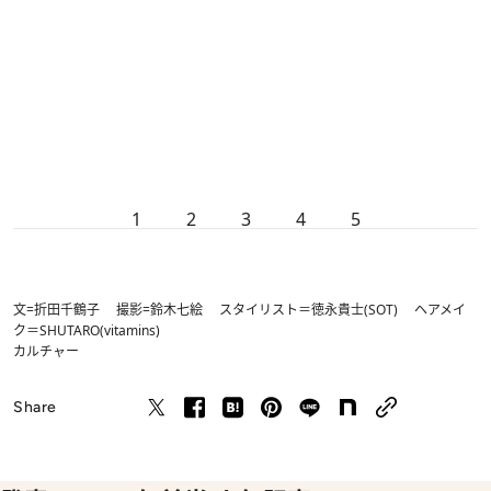
1
2
3
4
5
文=折田千鶴子 撮影=鈴木七絵 スタイリスト＝徳永貴士(SOT) ヘアメイ
ク＝SHUTARO(vitamins)
カルチャー
Share