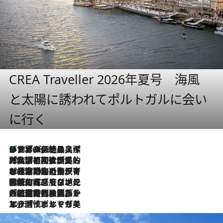
CREA Traveller 2026年夏号 海風
と太陽に誘われてポルトガルに会い
に行く
リスボンの絶品スイーツ「パステル・デ・ナタ」とは？ポルトガル伝統の奥深い世界へ
2026.8.8
2026.7.27
「私の祖国はポルトガル語です」国民的詩人フェルナンド・ペソアと、彼が愛した文学の街を歩く
2026.7.26
ポルトガル近海が育む極上の海の幸。キリリと冷えた白ワインと愉しむ、シーフード専門店の贅沢
2026.7.22
伝統の味をモダンに昇華。高感度な地元客が集う、リスボンの最旬ガストロノミー
2026.7.21
大航海時代の栄華から、震災、独裁、そして革命へ。ポルトガル・首都リスボンの石畳に刻まれた「歴史の光と影」
2026.7.13
エッセイ・ヤマザキマリ「慎ましくも美しき国 ポルトガル」