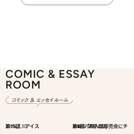
COMIC & ESSAY
ROOM
2026.7.30
第15話 アイス
2026.7.30
第8回「同人誌即売会にチャレンジ その2」