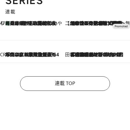
SERIES
連載
47都道府県の手みやげ ひんやりスイーツで夏を満喫
【兵庫県】この夏絶対食べたい 冷やしておいしいおやつ3選 淡路島の恵みをジェラートに集約
2026.8.8
【CREA×星野リゾート】唯一無二。癒しと発見が待つ場所へ
2026.8.7
【トンボの足水浴】ヒノキの香りに包まれて涼感マックス！約13℃の湧水かけ流しを避暑地「星野温泉 トンボの湯」で体験
CREA'S CHOICE
2026.8.7
「立川にも歌舞伎があるんだよ」 片岡仁左衛門・市川中車ら豪華座組みで4年目の立川立飛歌舞伎へ
田中稲の勝手に再ブーム
2026.8.7
「湘南乃風に憧れて」観客大盛上がりの“タオル回し”に、ラッパー顔負けの高速歌唱まで…さだまさし（74）のアグレッシブすぎる現在地
連載 TOP