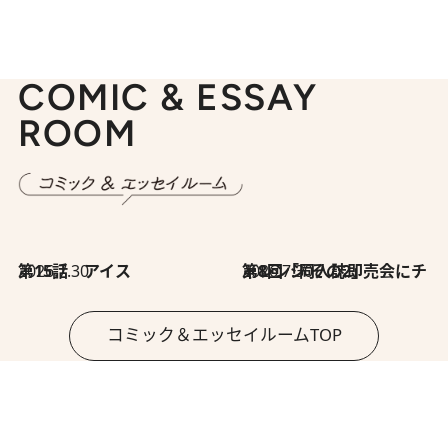
COMIC & ESSAY
ROOM
2026.7.30
第15話 アイス
2026.7.30
第8回「同人誌即売会にチャレンジ その2」
コミック＆エッセイルームTOP