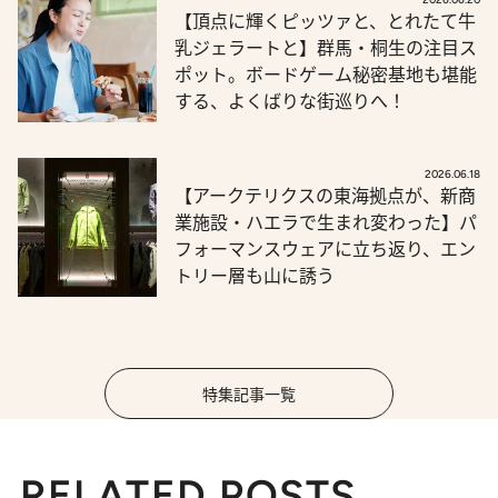
【頂点に輝くピッツァと、とれたて牛
乳ジェラートと】群馬・桐生の注目ス
ポット。ボードゲーム秘密基地も堪能
する、よくばりな街巡りへ！
2026.06.18
【アークテリクスの東海拠点が、新商
業施設・ハエラで生まれ変わった】パ
フォーマンスウェアに立ち返り、エン
トリー層も山に誘う
特集記事一覧
RELATED POSTS