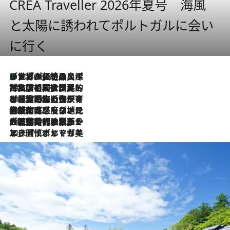
CREA Traveller 2026年夏号 海風
と太陽に誘われてポルトガルに会い
に行く
リスボンの絶品スイーツ「パステル・デ・ナタ」とは？ポルトガル伝統の奥深い世界へ
2026.8.8
2026.7.27
「私の祖国はポルトガル語です」国民的詩人フェルナンド・ペソアと、彼が愛した文学の街を歩く
2026.7.26
ポルトガル近海が育む極上の海の幸。キリリと冷えた白ワインと愉しむ、シーフード専門店の贅沢
2026.7.22
伝統の味をモダンに昇華。高感度な地元客が集う、リスボンの最旬ガストロノミー
2026.7.21
大航海時代の栄華から、震災、独裁、そして革命へ。ポルトガル・首都リスボンの石畳に刻まれた「歴史の光と影」
2026.7.13
エッセイ・ヤマザキマリ「慎ましくも美しき国 ポルトガル」