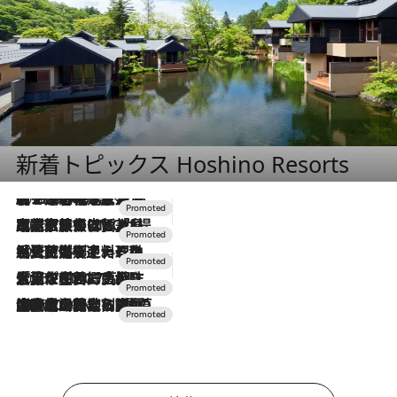
新着トピックス Hoshino Resorts
2026.8.7
【トンボの足水浴】ヒノキの香りに包まれて涼感マックス！約13℃の湧水かけ流しを避暑地「星野温泉 トンボの湯」で体験
2026.7.31
【ホテル帰省】という選択肢をOMOが提案。家族とほどよい距離を保つには「昼は実家、夜は気兼ねなくホテルで！」
2026.7.24
【夏限定ディナーコース】旬を迎える稚鮎や花ズッキーニなどをイタリア・トスカーナの郷土料理の手法で満喫！
2026.7.17
「土佐和ハーブかき氷」がOMO7高知に登場！生姜、山椒、大葉など目にも舌にも涼を呼ぶ郷土の味
2026.7.10
NEW OPEN！【界 草津】名湯の地に誕生。趣の異なる2種の温泉と上州ならではの会席・蕎麦割烹など美食を味わう究極の癒やし旅