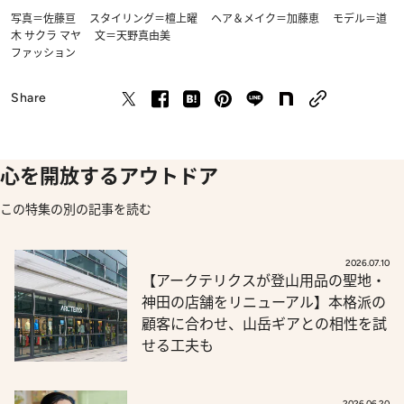
写真＝佐藤亘 スタイリング＝檀上曜 ヘア＆メイク＝加藤恵 モデル＝道
木 サクラ マヤ 文＝天野真由美
ファッション
Share
心を開放するアウトドア
この特集の別の記事を読む
2026.07.10
【アークテリクスが登山用品の聖地・
神田の店舗をリニューアル】本格派の
顧客に合わせ、山岳ギアとの相性を試
せる工夫も
2026.06.20