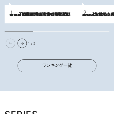
「最後に見られてよかった」上野動物園の東園パンダ舎が解体前に特別公開。8月16日まで延長されたパネル展と共に辿る“半世紀”のパンダ飼育《解体工事の図面あり》
2026.8.8
2026.8.5
【阿川佐和子さんの年とる力】なぜ70代で始めた趣味は“こんなに楽しい”のか？ ピアノ、俳句…スランプに陥っても続けられる“ある秘訣”とは
1 / 5
ランキング一覧