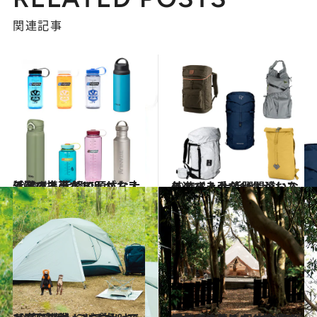
関連記事
2021.8.3
外遊び上手な10人がおススメする 手軽で頑丈な大活躍の携帯ボトル
ライフスタイル
2021.8.1
外遊び上手な11人がおススメする 大活躍間違いなしのバックパック
ライフスタイル