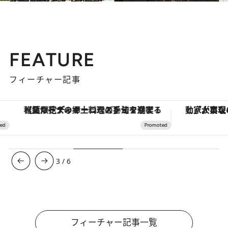
2021.6.20
【1日密着】ミニマルキャンプに挑戦！ ビギナーでも安心のキャンプ術＆モノ
ライフスタイル
2021.7.10
自然に染まるネイチャーステイの薦め 日本全国の極上グランピング施設5選
旅＆お出かけ
FEATURE
フィーチャー記事
【夏限定ディナーコース】旬を迎える稚鮎や花ズッキーニなどをイタリア・トスカーナの郷土料理の手法で満喫！
3
/
6
フィーチャー記事一覧