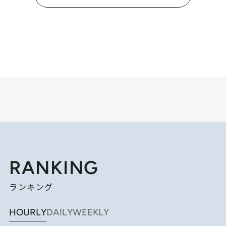
RANKING
ランキング
HOURLY
DAILY
WEEKLY