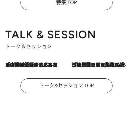
特集 TOP
TALK & SESSION
トーク＆セッション
2026.8.3
「今後値上げがあるとすれば…」「リスクがあるのは今年の冬」エネルギー専門家が語る、ホルムズ海峡封鎖が家庭にもたらす“ある心配”
2026.8.3
「住宅建てられない…」「サーチャージ料の高値が続いている」ホルムズ海峡封鎖による影響はいつまで続く？《エネルギー専門家に聞く“どうなる日本の暮らし”》
トーク&セッション TOP