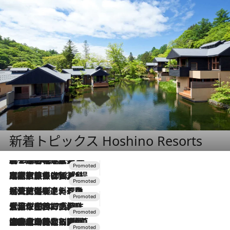
新着トピックス Hoshino Resorts
2026.8.7
【トンボの足水浴】ヒノキの香りに包まれて涼感マックス！約13℃の湧水かけ流しを避暑地「星野温泉 トンボの湯」で体験
2026.7.31
【ホテル帰省】という選択肢をOMOが提案。家族とほどよい距離を保つには「昼は実家、夜は気兼ねなくホテルで！」
2026.7.24
【夏限定ディナーコース】旬を迎える稚鮎や花ズッキーニなどをイタリア・トスカーナの郷土料理の手法で満喫！
2026.7.17
「土佐和ハーブかき氷」がOMO7高知に登場！生姜、山椒、大葉など目にも舌にも涼を呼ぶ郷土の味
2026.7.10
NEW OPEN！【界 草津】名湯の地に誕生。趣の異なる2種の温泉と上州ならではの会席・蕎麦割烹など美食を味わう究極の癒やし旅