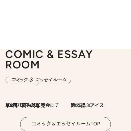
COMIC & ESSAY
ROOM
2026.7.30
第8回「同人誌即売会にチャレンジ その2」
2026.7.30
第15話 アイス
コミック＆エッセイルームTOP