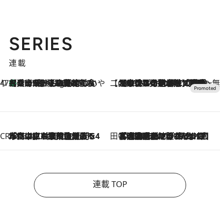
SERIES
連載
47都道府県の手みやげ ひんやりスイーツで夏を満喫
【兵庫県】この夏絶対食べたい 冷やしておいしいおやつ3選 淡路島の恵みをジェラートに集約
11 Hours Ago
【CREA×星野リゾート】唯一無二。癒しと発見が待つ場所へ
2026.8.7
【トンボの足水浴】ヒノキの香りに包まれて涼感マックス！約13℃の湧水かけ流しを避暑地「星野温泉 トンボの湯」で体験
CREA'S CHOICE
2026.8.7
「立川にも歌舞伎があるんだよ」 片岡仁左衛門・市川中車ら豪華座組みで4年目の立川立飛歌舞伎へ
田中稲の勝手に再ブーム
2026.8.7
「湘南乃風に憧れて」観客大盛上がりの“タオル回し”に、ラッパー顔負けの高速歌唱まで…さだまさし（74）のアグレッシブすぎる現在地
連載 TOP