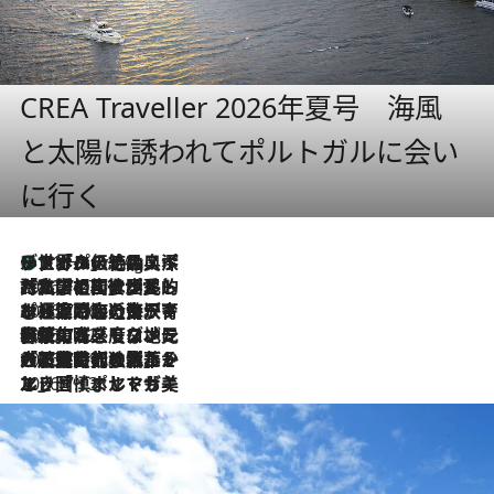
CREA Traveller 2026年夏号 海風
と太陽に誘われてポルトガルに会い
に行く
リスボンの絶品スイーツ「パステル・デ・ナタ」とは？ポルトガル伝統の奥深い世界へ
11 Hours Ago
2026.7.27
「私の祖国はポルトガル語です」国民的詩人フェルナンド・ペソアと、彼が愛した文学の街を歩く
2026.7.26
ポルトガル近海が育む極上の海の幸。キリリと冷えた白ワインと愉しむ、シーフード専門店の贅沢
2026.7.22
伝統の味をモダンに昇華。高感度な地元客が集う、リスボンの最旬ガストロノミー
2026.7.21
大航海時代の栄華から、震災、独裁、そして革命へ。ポルトガル・首都リスボンの石畳に刻まれた「歴史の光と影」
2026.7.13
エッセイ・ヤマザキマリ「慎ましくも美しき国 ポルトガル」