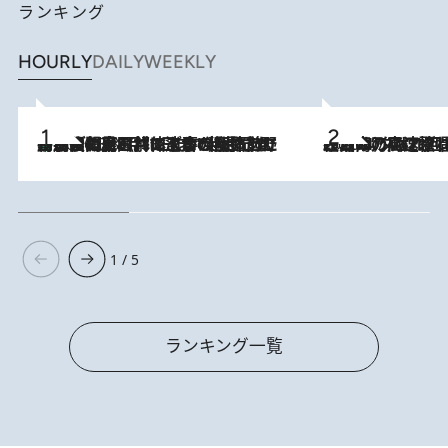
ランキング
HOURLY
DAILY
WEEKLY
「最後に見られてよかった」上野動物園の東園パンダ舎が解体前に特別公開。8月16日まで延長されたパネル展と共に辿る“半世紀”のパンダ飼育《解体工事の図面あり》
2026.8.8
2026.8.7
「湘南乃風に憧れて」観客大盛上がりの“タオル回し”に、ラッパー顔負けの高速歌唱まで…さだまさし（74）のアグレッシブすぎる現在地
1 / 5
ランキング一覧