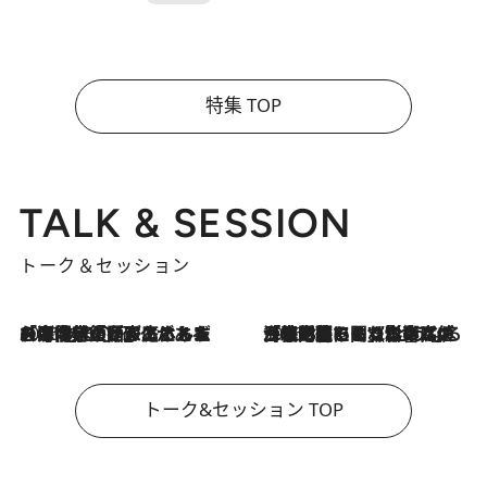
特集 TOP
TALK & SESSION
トーク＆セッション
2026.8.3
「今後値上げがあるとすれば…」「リスクがあるのは今年の冬」エネルギー専門家が語る、ホルムズ海峡封鎖が家庭にもたらす“ある心配”
2026.8.3
「住宅建てられない…」「サーチャージ料の高値が続いている」ホルムズ海峡封鎖による影響はいつまで続く？《エネルギー専門家に聞く“どうなる日本の暮らし”》
トーク&セッション TOP