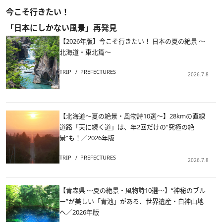
今こそ行きたい！
「日本にしかない風景」再発見
【2026年版】今こそ行きたい！ 日本の夏の絶景 ～
北海道・東北篇～
TRIP
PREFECTURES
2026.7.8
【北海道～夏の絶景・風物詩10選～】28kmの直線
道路「天に続く道」は、年2回だけの“究極の絶
景”も！／2026年版
TRIP
PREFECTURES
2026.7.8
【青森県 ～夏の絶景・風物詩10選～】“神秘のブル
ー”が美しい「青池」がある、世界遺産・白神山地
へ／2026年版