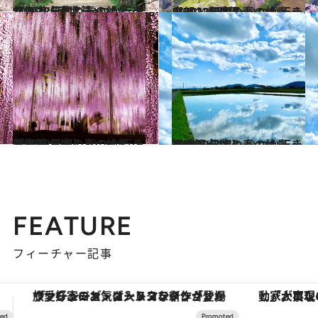
2022.4.16
【2022年版】 いつか行きたい！ 日本の春の絶景 ～北海道・東北篇～
旅＆お出かけ
2022.4.15
【2022年版】 いつか行きたい！ 日本の春の絶景 ～中部・北陸篇～
旅＆お出かけ
2022.4.15
【2022年版】 いつか行きたい！ 日本の春の絶景 ～関東篇～
旅＆お出かけ
2022.4.14
【2022年版】 いつか行きたい！ 日本の春の絶景 ～近畿篇～
旅＆お出かけ
FEATURE
フィーチャー記事
「大事なのは地域の意識を変えること」。ロレックス賞受賞の自然保護活動家が実現させたナイジェリアの自然環境の復活