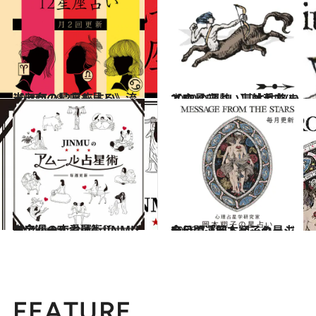
2026.7.29
《ほかの星座も見る》流光七奈の12星座占い
占い
2021.12.1
【12星座占い】射手座(いて座)の運勢、基本性格まとめ
占い
2024.6.15
【今週の恋愛運】JINMUのアムール占星術♡
占い
2026.7.31
今月の運勢＆メッセージを公開「岡本翔子の星占い」
占い
FEATURE