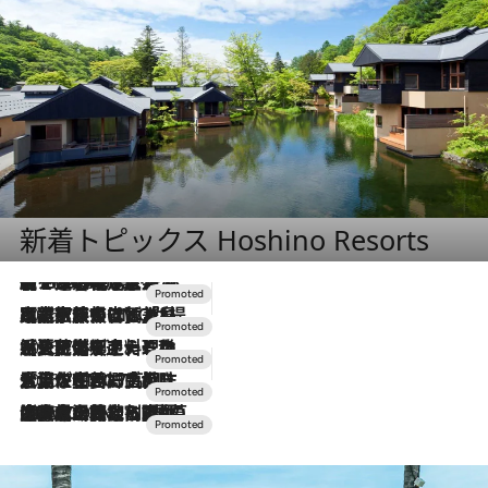
新着トピックス Hoshino Resorts
【トンボの足水浴】ヒノキの香りに包まれて涼感マックス！約13℃の湧水かけ流しを避暑地「星野温泉 トンボの湯」で体験
2026.8.7
2026.7.31
【ホテル帰省】という選択肢をOMOが提案。家族とほどよい距離を保つには「昼は実家、夜は気兼ねなくホテルで！」
2026.7.24
【夏限定ディナーコース】旬を迎える稚鮎や花ズッキーニなどをイタリア・トスカーナの郷土料理の手法で満喫！
2026.7.17
「土佐和ハーブかき氷」がOMO7高知に登場！生姜、山椒、大葉など目にも舌にも涼を呼ぶ郷土の味
2026.7.10
NEW OPEN！【界 草津】名湯の地に誕生。趣の異なる2種の温泉と上州ならではの会席・蕎麦割烹など美食を味わう究極の癒やし旅