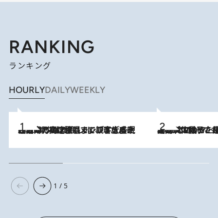
RANKING
ランキング
HOURLY
DAILY
WEEKLY
2026.8.7
「湘南乃風に憧れて」観客大盛上がりの“タオル回し”に、ラッパー顔負けの高速歌唱まで…さだまさし（74）のアグレッシブすぎる現在地
2026.8.5
【阿川佐和子さんの年とる力】なぜ70代で始めた趣味は“こんなに楽しい”のか？ ピアノ、俳句…スランプに陥っても続けられる“ある秘訣”とは
1 / 5