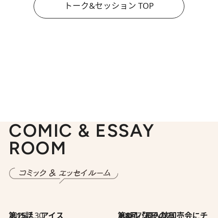
トーク&セッション TOP
COMIC & ESSAY
ROOM
2026.7.30
第15話 アイス
2026.7.30
第8回「同人誌即売会にチャレンジ その2」