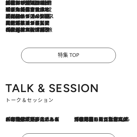
2026.8.6
「荷物が増えるほど旅ストレスは増す」美容ジャーナリストがたどり着いた最終結論。“化粧品を劇的に減らす”感動の凝縮美容とは
2026.8.6
「旅先には金髪ウィッグを持参」日本と同じメイクでは損してる!? 美容ジャーナリストが提案する“掟破りの旅美容”とは
2026.8.6
【厳選旅コスメ】「身軽さ＆UV対策重視！」ヘアアーティストshucoが選んだ夏旅ベストコスメを発表【Mサイズジップ】
2026.8.5
【厳選旅コスメ】国内をあちこち移動する河井菜摘が選んだ夏旅ベストコスメ発表！「リラックスアイテムはマスト」【Mサイズジップ】
2026.8.4
【厳選旅コスメ】「紫外線＆乾燥対策しながらメイク感も！」ヘア＆メイクGeorgeが選んだ夏旅ベストコスメを発表！【Mサイズジップ】
特集 TOP
TALK & SESSION
トーク＆セッション
2026.8.3
「今後値上げがあるとすれば…」「リスクがあるのは今年の冬」エネルギー専門家が語る、ホルムズ海峡封鎖が家庭にもたらす“ある心配”
2026.8.3
「住宅建てられない…」「サーチャージ料の高値が続いている」ホルムズ海峡封鎖による影響はいつまで続く？《エネルギー専門家に聞く“どうなる日本の暮らし”》