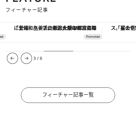
フィーチャー記事
「土佐和ハーブかき氷」がOMO7高知に登場！生姜、山椒、大葉など目にも舌にも涼を呼ぶ郷土の味
3
/
6
フィーチャー記事一覧