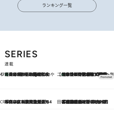
ランキング一覧
SERIES
連載
47都道府県の手みやげ ひんやりスイーツで夏を満喫
【兵庫県】この夏絶対食べたい 冷やしておいしいおやつ3選 淡路島の恵みをジェラートに集約
16 Minutes Ago
【CREA×星野リゾート】唯一無二。癒しと発見が待つ場所へ
【トンボの足水浴】ヒノキの香りに包まれて涼感マックス！約13℃の湧水かけ流しを避暑地「星野温泉 トンボの湯」で体験
2026.8.7
CREA'S CHOICE
2026.8.7
「立川にも歌舞伎があるんだよ」 片岡仁左衛門・市川中車ら豪華座組みで4年目の立川立飛歌舞伎へ
田中稲の勝手に再ブーム
2026.8.7
「湘南乃風に憧れて」観客大盛上がりの“タオル回し”に、ラッパー顔負けの高速歌唱まで…さだまさし（74）のアグレッシブすぎる現在地