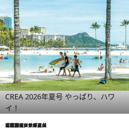
CREA 2026年夏号 やっぱり、ハワ
イ！
2026.8.7
【厳選旅コスメ】「多機能アイテムがメイン！」旅好き美容エディターが選んだ夏旅ベストコスメを発表【Mサイズジップ】