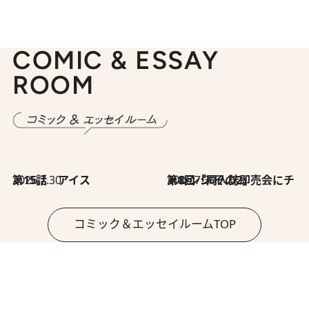
COMIC & ESSAY
ROOM
2026.7.30
第15話 アイス
2026.7.30
第8回「同人誌即売会にチャレンジ その2」
コミック＆エッセイルームTOP