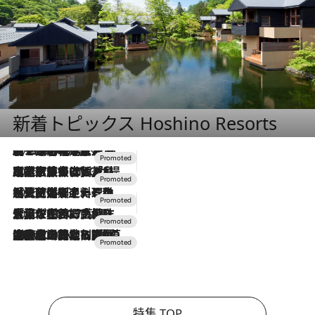
新着トピックス Hoshino Resorts
2026.8.7
【トンボの足水浴】ヒノキの香りに包まれて涼感マックス！約13℃の湧水かけ流しを避暑地「星野温泉 トンボの湯」で体験
2026.7.31
【ホテル帰省】という選択肢をOMOが提案。家族とほどよい距離を保つには「昼は実家、夜は気兼ねなくホテルで！」
2026.7.24
【夏限定ディナーコース】旬を迎える稚鮎や花ズッキーニなどをイタリア・トスカーナの郷土料理の手法で満喫！
2026.7.17
「土佐和ハーブかき氷」がOMO7高知に登場！生姜、山椒、大葉など目にも舌にも涼を呼ぶ郷土の味
2026.7.10
NEW OPEN！【界 草津】名湯の地に誕生。趣の異なる2種の温泉と上州ならではの会席・蕎麦割烹など美食を味わう究極の癒やし旅
特集 TOP