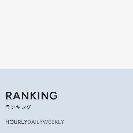
RANKING
ランキング
HOURLY
DAILY
WEEKLY