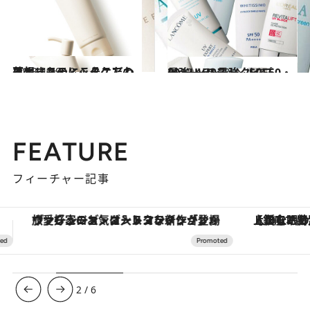
2013.4.29
落とすものにこそこだわるホリスティックケアの思想
ビューティ＆ヘルス
2013.4.28
最強UVリスト SPF50・PA++++の最強タイプ
ビューティ＆ヘルス
FEATURE
フィーチャー記事
【銀座で出合う最旬美容】美髪ケアや上質な眠り…セルフケアのアップデートから、特別な名入れギフトまで。大人のための「ReFa GINZA」クルーズ
3
/
6