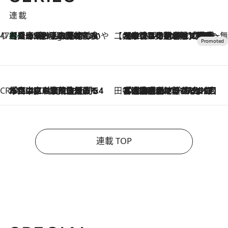
連載
47都道府県の手みやげ ひんやりスイーツで夏を満喫
【兵庫県】この夏絶対食べたい 冷やしておいしいおやつ3選 淡路島の恵みをジェラートに集約
8 Hours Ago
【CREA×星野リゾート】唯一無二。癒しと発見が待つ場所へ
2026.8.7
【トンボの足水浴】ヒノキの香りに包まれて涼感マックス！約13℃の湧水かけ流しを避暑地「星野温泉 トンボの湯」で体験
CREA'S CHOICE
2026.8.7
「立川にも歌舞伎があるんだよ」 片岡仁左衛門・市川中車ら豪華座組みで4年目の立川立飛歌舞伎へ
田中稲の勝手に再ブーム
2026.8.7
「湘南乃風に憧れて」観客大盛上がりの“タオル回し”に、ラッパー顔負けの高速歌唱まで…さだまさし（74）のアグレッシブすぎる現在地
連載 TOP