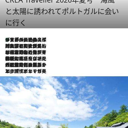
と太陽に誘われてポルトガルに会い
に行く
リスボンの絶品スイーツ「パステル・デ・ナタ」とは？ポルトガル伝統の奥深い世界へ
8 Hours Ago
2026.7.27
「私の祖国はポルトガル語です」国民的詩人フェルナンド・ペソアと、彼が愛した文学の街を歩く
2026.7.26
ポルトガル近海が育む極上の海の幸。キリリと冷えた白ワインと愉しむ、シーフード専門店の贅沢
2026.7.22
伝統の味をモダンに昇華。高感度な地元客が集う、リスボンの最旬ガストロノミー
2026.7.21
大航海時代の栄華から、震災、独裁、そして革命へ。ポルトガル・首都リスボンの石畳に刻まれた「歴史の光と影」
2026.7.13
エッセイ・ヤマザキマリ「慎ましくも美しき国 ポルトガル」