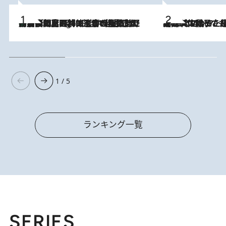
「最後に見られてよかった」上野動物園の東園パンダ舎が解体前に特別公開。8月16日まで延長されたパネル展と共に辿る“半世紀”のパンダ飼育《解体工事の図面あり》
8 Hours Ago
2026.8.5
【阿川佐和子さんの年とる力】なぜ70代で始めた趣味は“こんなに楽しい”のか？ ピアノ、俳句…スランプに陥っても続けられる“ある秘訣”とは
1 / 5
ランキング一覧
SERIES