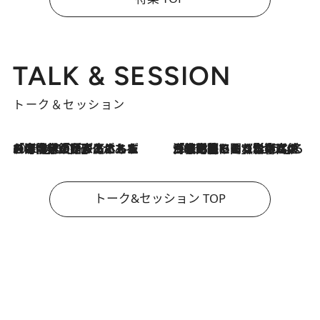
TALK & SESSION
トーク＆セッション
2026.8.3
「今後値上げがあるとすれば…」「リスクがあるのは今年の冬」エネルギー専門家が語る、ホルムズ海峡封鎖が家庭にもたらす“ある心配”
2026.8.3
「住宅建てられない…」「サーチャージ料の高値が続いている」ホルムズ海峡封鎖による影響はいつまで続く？《エネルギー専門家に聞く“どうなる日本の暮らし”》
トーク&セッション TOP