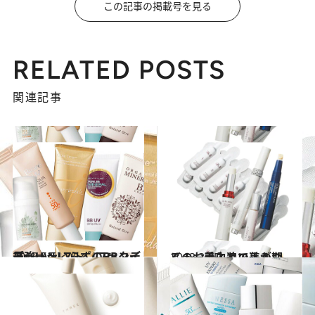
この記事の掲載号を見る
RELATED POSTS
関連記事
2013.5.5
最強UVリスト ファンデーションいらずのBBタイプ
ビューティ＆ヘルス
2013.3.25
このお手入れで差がつく！ 美白追い込み期
ビューティ＆ヘルス