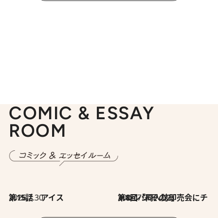
COMIC & ESSAY
ROOM
2026.7.30
第15話 アイス
2026.7.30
第8回「同人誌即売会にチャレンジ その2」