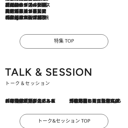
2026.8.6
【厳選旅コスメ】「身軽さ＆UV対策重視！」ヘアアーティストshucoが選んだ夏旅ベストコスメを発表【Mサイズジップ】
2026.8.5
【厳選旅コスメ】国内をあちこち移動する河井菜摘が選んだ夏旅ベストコスメ発表！「リラックスアイテムはマスト」【Mサイズジップ】
2026.8.4
【厳選旅コスメ】「紫外線＆乾燥対策しながらメイク感も！」ヘア＆メイクGeorgeが選んだ夏旅ベストコスメを発表！【Mサイズジップ】
特集 TOP
TALK & SESSION
トーク＆セッション
2026.8.3
「今後値上げがあるとすれば…」「リスクがあるのは今年の冬」エネルギー専門家が語る、ホルムズ海峡封鎖が家庭にもたらす“ある心配”
2026.8.3
「住宅建てられない…」「サーチャージ料の高値が続いている」ホルムズ海峡封鎖による影響はいつまで続く？《エネルギー専門家に聞く“どうなる日本の暮らし”》
トーク&セッション TOP