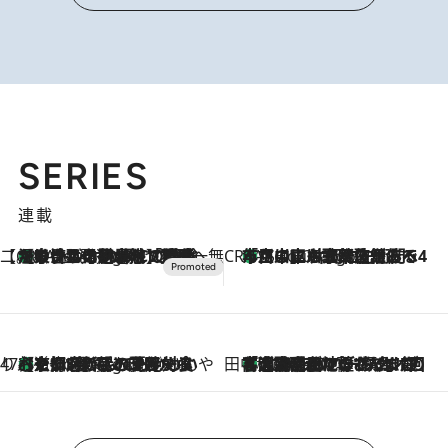
SERIES
連載
【CREA×星野リゾート】唯一無二。癒しと発見が待つ場所へ
【トンボの足水浴】ヒノキの香りに包まれて涼感マックス！約13℃の湧水かけ流しを避暑地「星野温泉 トンボの湯」で体験
5 Hours Ago
CREA'S CHOICE
「立川にも歌舞伎があるんだよ」 片岡仁左衛門・市川中車ら豪華座組みで4年目の立川立飛歌舞伎へ
7 Hours Ago
47都道府県の手みやげ ひんやりスイーツで夏を満喫
【京都府】この夏絶対食べたい 冷やしておいしいおやつ3選 ひと口目から心を掴む新緑のテリーヌ
7 Hours Ago
田中稲の勝手に再ブーム
「湘南乃風に憧れて」観客大盛上がりの“タオル回し”に、ラッパー顔負けの高速歌唱まで…さだまさし（74）のアグレッシブすぎる現在地
2026.8.7