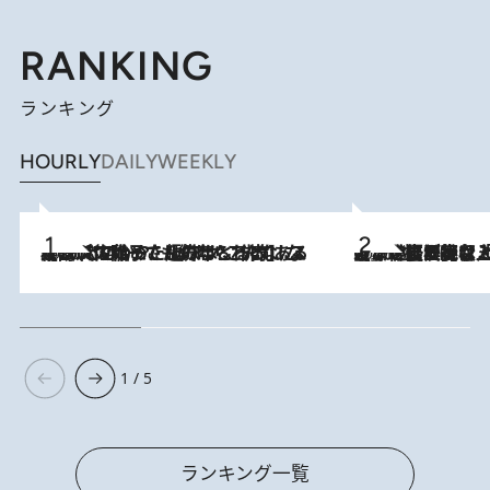
RANKING
ランキング
HOURLY
DAILY
WEEKLY
2026.8.5
【阿川佐和子さんの年とる力】なぜ70代で始めた趣味は“こんなに楽しい”のか？ ピアノ、俳句…スランプに陥っても続けられる“ある秘訣”とは
2026.8.5
【なぜ吉沢亮は「気配を消せる」のか？】興行収入208億の『国宝』を経て挑むミュージカル『ディア・エヴァン・ハンセン』。トップ俳優が舞台上でさらけ出した“孤独”とは
1 / 5
ランキング一覧