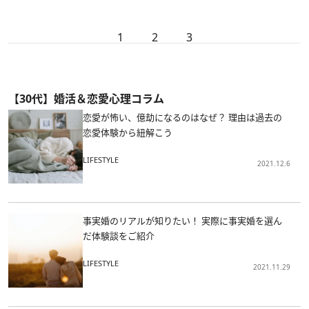
1
2
3
【30代】婚活＆恋愛心理コラム
恋愛が怖い、億劫になるのはなぜ？ 理由は過去の
恋愛体験から紐解こう
LIFESTYLE
2021.12.6
事実婚のリアルが知りたい！ 実際に事実婚を選ん
だ体験談をご紹介
LIFESTYLE
2021.11.29