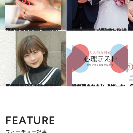
2020.11.1
マッチングアプリの危険回避法 30代で真剣婚活をしている人の熱い視線
ライフスタイル
2020.11.6
令和のセレブ妻とは？ “まともな男性”が結婚を熱望する女性像
ライフスタイル
2020.11.12
セックスワーカーを演じる伊藤沙莉の 【女優考】声優からコントまで
カルチャー
2020.11.11
【心理テスト】「セックスのスタンス」 スポーツ観戦するなら？
占い
FEATURE
フィーチャー記事