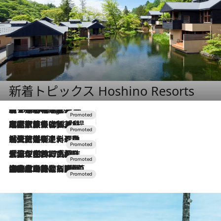
新着トピックス Hoshino Resorts
【トンボの足水浴】ヒノキの香りに包まれて涼感マックス！約13℃の湧水かけ流しを避暑地「星野温泉 トンボの湯」で体験
5 Hours Ago
2026.7.31
【ホテル帰省】という選択肢をOMOが提案。家族とほどよい距離を保つには「昼は実家、夜は気兼ねなくホテルで！」
2026.7.24
【夏限定ディナーコース】旬を迎える稚鮎や花ズッキーニなどをイタリア・トスカーナの郷土料理の手法で満喫！
2026.7.17
「土佐和ハーブかき氷」がOMO7高知に登場！生姜、山椒、大葉など目にも舌にも涼を呼ぶ郷土の味
2026.7.10
NEW OPEN！【界 草津】名湯の地に誕生。趣の異なる2種の温泉と上州ならではの会席・蕎麦割烹など美食を味わう究極の癒やし旅