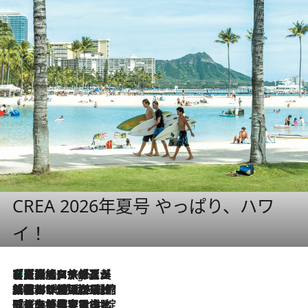
CREA 2026年夏号 やっぱり、ハワ
イ！
【厳選旅コスメ】「多機能アイテムがメイン！」旅好き美容エディターが選んだ夏旅ベストコスメを発表【Mサイズジップ】
7 Hours Ago
2026.8.6
「荷物が増えるほど旅ストレスは増す」美容ジャーナリストがたどり着いた最終結論。“化粧品を劇的に減らす”感動の凝縮美容とは
2026.8.6
「旅先には金髪ウィッグを持参」日本と同じメイクでは損してる!? 美容ジャーナリストが提案する“掟破りの旅美容”とは