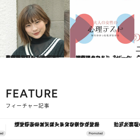
2020.11.12
セックスワーカーを演じる伊藤沙莉の 【女優考】声優からコントまで
カルチャー
2020.11.11
【心理テスト】「セックスのスタンス」 スポーツ観戦するなら？
占い
FEATURE
フィーチャー記事
「大事なのは地域の意識を変えること」。ロレックス賞受賞の自然保護活動家が実現させたナイジェリアの自然環境の復活