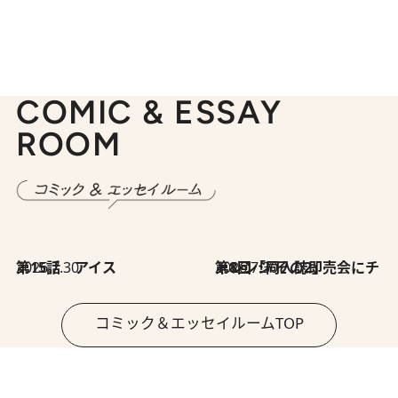
COMIC & ESSAY
ROOM
2026.7.30
第15話 アイス
2026.7.30
第8回「同人誌即売会にチャレンジ その2」
コミック＆エッセイルームTOP