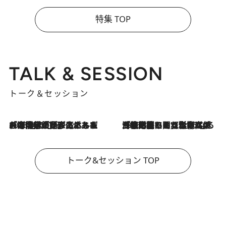
特集 TOP
TALK & SESSION
トーク＆セッション
2026.8.3
「今後値上げがあるとすれば…」「リスクがあるのは今年の冬」エネルギー専門家が語る、ホルムズ海峡封鎖が家庭にもたらす“ある心配”
2026.8.3
「住宅建てられない…」「サーチャージ料の高値が続いている」ホルムズ海峡封鎖による影響はいつまで続く？《エネルギー専門家に聞く“どうなる日本の暮らし”》
トーク&セッション TOP