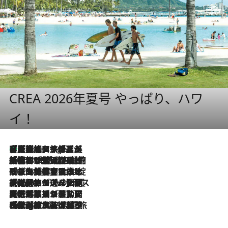
CREA 2026年夏号 やっぱり、ハワ
イ！
【厳選旅コスメ】「多機能アイテムがメイン！」旅好き美容エディターが選んだ夏旅ベストコスメを発表【Mサイズジップ】
6 Hours Ago
2026.8.6
「荷物が増えるほど旅ストレスは増す」美容ジャーナリストがたどり着いた最終結論。“化粧品を劇的に減らす”感動の凝縮美容とは
2026.8.6
「旅先には金髪ウィッグを持参」日本と同じメイクでは損してる!? 美容ジャーナリストが提案する“掟破りの旅美容”とは
2026.8.6
【厳選旅コスメ】「身軽さ＆UV対策重視！」ヘアアーティストshucoが選んだ夏旅ベストコスメを発表【Mサイズジップ】
2026.8.5
【厳選旅コスメ】国内をあちこち移動する河井菜摘が選んだ夏旅ベストコスメ発表！「リラックスアイテムはマスト」【Mサイズジップ】
2026.8.4
【厳選旅コスメ】「紫外線＆乾燥対策しながらメイク感も！」ヘア＆メイクGeorgeが選んだ夏旅ベストコスメを発表！【Mサイズジップ】