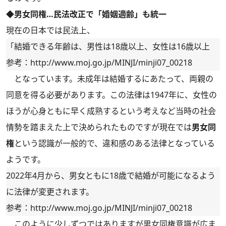
◆男女同権…民法改正で「婚姻適齢」も統一
現在の日本では民法上、
「結婚できる年齢は、男性は18歳以上、女性は16歳以上
参考：
http://www.moj.go.jp/MINJI/minji07_00218
となっています。未成年は結婚するにあたって、両親の
同意を得る必要があります。この法律は1947年に、女性の
ほうが心身ともに早く成熟するという考えなど当時の社会
情勢を踏まえた上で決められたものですが現在では
男女同
権
という認識が一般的で、違和感のある法律となっている
ようです。
2022年4月から、男女ともに18歳で結婚が可能になるよう
に法律が変更されます。
参考：
http://www.moj.go.jp/MINJI/minji07_00218
このように少しずつではありますが男女同権意識が広ま