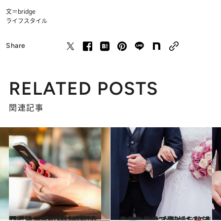
文＝bridge
ライフスタイル
Share
RELATED POSTS
関連記事
2020.11.1
マッチングアプリの危険回避法 30代で真剣婚活をしている人の熱い視線
ライフスタイル
2020.11.6
令和のセレブ妻とは？ “まともな男性”が結婚を熱望する女性像
ライフスタイル