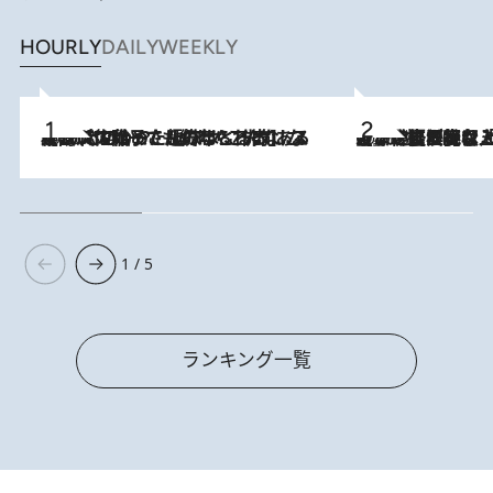
HOURLY
DAILY
WEEKLY
2026.8.5
【阿川佐和子さんの年とる力】なぜ70代で始めた趣味は“こんなに楽しい”のか？ ピアノ、俳句…スランプに陥っても続けられる“ある秘訣”とは
2026.8.5
【なぜ吉沢亮は「気配を消せる」のか？】興行収入208億の『国宝』を経て挑むミュージカル『ディア・エヴァン・ハンセン』。トップ俳優が舞台上でさらけ出した“孤独”とは
1 / 5
ランキング一覧