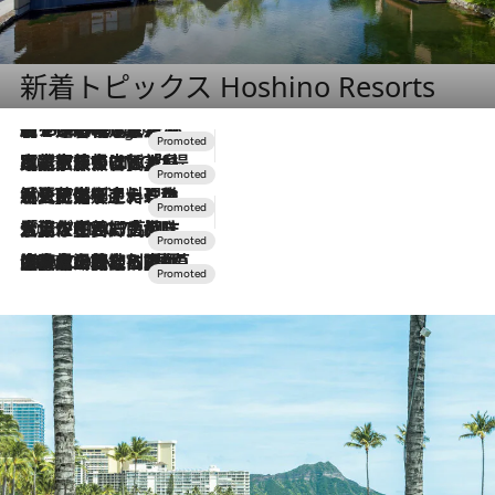
新着トピックス Hoshino Resorts
【トンボの足水浴】ヒノキの香りに包まれて涼感マックス！約13℃の湧水かけ流しを避暑地「星野温泉 トンボの湯」で体験
4 Hours Ago
2026.7.31
【ホテル帰省】という選択肢をOMOが提案。家族とほどよい距離を保つには「昼は実家、夜は気兼ねなくホテルで！」
2026.7.24
【夏限定ディナーコース】旬を迎える稚鮎や花ズッキーニなどをイタリア・トスカーナの郷土料理の手法で満喫！
2026.7.17
「土佐和ハーブかき氷」がOMO7高知に登場！生姜、山椒、大葉など目にも舌にも涼を呼ぶ郷土の味
2026.7.10
NEW OPEN！【界 草津】名湯の地に誕生。趣の異なる2種の温泉と上州ならではの会席・蕎麦割烹など美食を味わう究極の癒やし旅