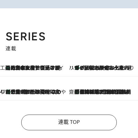
SERIES
連載
工藤まやのおもてなしハワイ
【ハワイ土産】ローカルの絶大な支持で復活！ 絶品の幻クッキー《元ファンの日本人女性が受け継いだ名店》
2026.8.6
ハワイ賢者 リサのお気に入りリスト
あの伝説の限定トートも！ リニューアルした「ディーン＆デルーカ ハワイ」で必須のお土産8選
2026.8.6
47都道府県の手みやげ ひんやりスイーツで夏を満喫
【三重県】この夏絶対食べたい 冷やしておいしいおやつ3選 お餅×アイスの新感覚スイーツ
2026.8.6
齋藤 薫 美容脳ルネサンス
「荷物が増えるほど旅ストレスは増す」美容ジャーナリストがたどり着いた最終結論。“化粧品を劇的に減らす”感動の凝縮美容とは
2026.8.6
連載 TOP