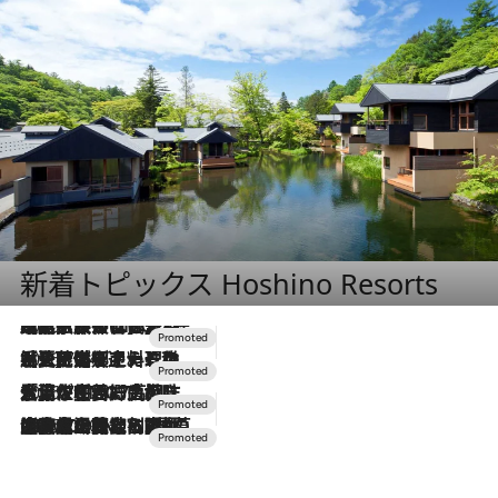
新着トピックス Hoshino Resorts
2026.7.31
【ホテル帰省】という選択肢をOMOが提案。家族とほどよい距離を保つには「昼は実家、夜は気兼ねなくホテルで！」
2026.7.24
【夏限定ディナーコース】旬を迎える稚鮎や花ズッキーニなどをイタリア・トスカーナの郷土料理の手法で満喫！
2026.7.17
「土佐和ハーブかき氷」がOMO7高知に登場！生姜、山椒、大葉など目にも舌にも涼を呼ぶ郷土の味
2026.7.10
NEW OPEN！【界 草津】名湯の地に誕生。趣の異なる2種の温泉と上州ならではの会席・蕎麦割烹など美食を味わう究極の癒やし旅