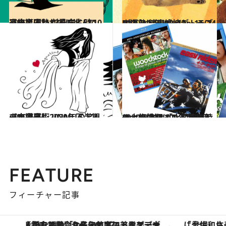
2020.10.11
【水瓶座】12星座占い 10月後半運勢 前を向く時。過去に囚われずに進んで
占い
2020.10.14
[戌(いぬ)年]10/17～11/14の運勢 健康維持がトラブルのストッパーに
占い
2020.6.24
【水瓶座】2020年下半期の恋愛運♡ JINMUのアムール占星術
占い
2020.8.30
2020年末は200年に一度の大転換期 「水瓶座の時代」価値観はこう変わる
ライフスタイル
FEATURE
フィーチャー記事
【銀座で出合う最旬美容】美髪ケアや上質な眠り…セルフケアのアップデートから、特別な名入れギフトまで。大人のための「ReFa GINZA」クルーズ