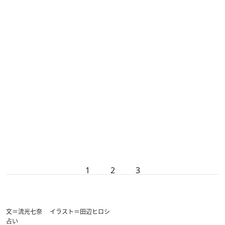
1
2
3
文＝流光七奈 イラスト＝田辺ヒロシ
占い