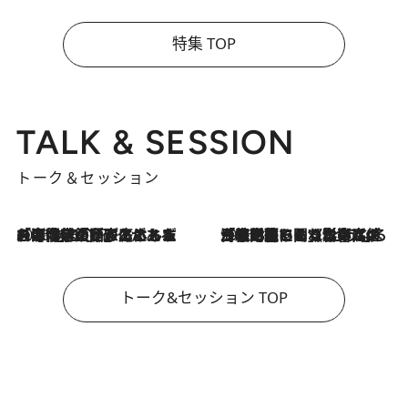
特集 TOP
TALK & SESSION
トーク＆セッション
2026.8.3
「今後値上げがあるとすれば…」「リスクがあるのは今年の冬」エネルギー専門家が語る、ホルムズ海峡封鎖が家庭にもたらす“ある心配”
2026.8.3
「住宅建てられない…」「サーチャージ料の高値が続いている」ホルムズ海峡封鎖による影響はいつまで続く？《エネルギー専門家に聞く“どうなる日本の暮らし”》
トーク&セッション TOP