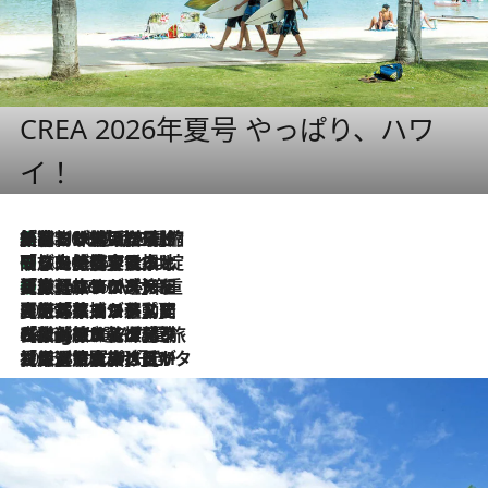
CREA 2026年夏号 やっぱり、ハワ
イ！
「荷物が増えるほど旅ストレスは増す」美容ジャーナリストがたどり着いた最終結論。“化粧品を劇的に減らす”感動の凝縮美容とは
2026.8.6
「旅先には金髪ウィッグを持参」日本と同じメイクでは損してる!? 美容ジャーナリストが提案する“掟破りの旅美容”とは
2026.8.6
【厳選旅コスメ】「身軽さ＆UV対策重視！」ヘアアーティストshucoが選んだ夏旅ベストコスメを発表【Mサイズジップ】
2026.8.6
2026.8.5
【厳選旅コスメ】国内をあちこち移動する河井菜摘が選んだ夏旅ベストコスメ発表！「リラックスアイテムはマスト」【Mサイズジップ】
2026.8.4
【厳選旅コスメ】「紫外線＆乾燥対策しながらメイク感も！」ヘア＆メイクGeorgeが選んだ夏旅ベストコスメを発表！【Mサイズジップ】
2026.8.3
【厳選旅コスメ】「保湿もタイパ重視！」“サウナ好き”タレント清水みさとが愛用する夏旅ベストコスメを発表！【Mサイズジップ】