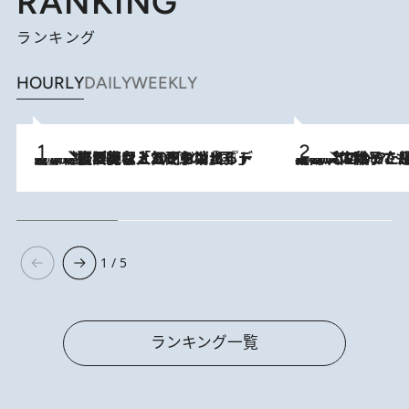
RANKING
ランキング
HOURLY
DAILY
WEEKLY
2026.8.5
【なぜ吉沢亮は「気配を消せる」のか？】興行収入208億の『国宝』を経て挑むミュージカル『ディア・エヴァン・ハンセン』。トップ俳優が舞台上でさらけ出した“孤独”とは
2026.8.5
【阿川佐和子さんの年とる力】なぜ70代で始めた趣味は“こんなに楽しい”のか？ ピアノ、俳句…スランプに陥っても続けられる“ある秘訣”とは
1 / 5
ランキング一覧