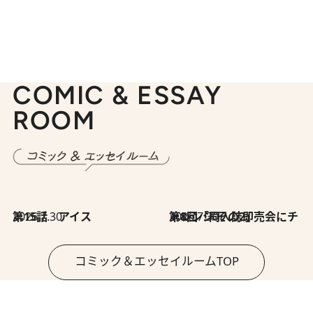
COMIC & ESSAY
ROOM
2026.7.30
第15話 アイス
2026.7.30
第8回「同人誌即売会にチャレンジ その2」
コミック＆エッセイルームTOP