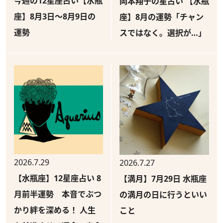
今週の12星座占い【水瓶
岡本翔子の星占い 【水瓶
座】8月3日～8月9日の
座】8月の運勢「チャン
運勢
スではなく。選択が…」
2026.7.29
2026.7.27
【水瓶座】12星座占い 8
【満月】7月29日 水瓶座
月前半運勢 本音でぶつ
の満月の日に行うといい
かり絆を深める！ 人生
こと