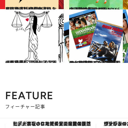
2020.9.12
【天秤座】12星座占い 9月後半運勢 偶然のようなラッキーが続く幸運期！
占い
2020.9.14
[午(うま)年]9/17〜10/16の運勢 大躍進のチャンス。道徳心を大切に
占い
2020.6.24
【天秤座】2020年下半期の恋愛運♡ JINMUのアムール占星術
占い
2020.8.30
2020年末は200年に一度の大転換期 「水瓶座の時代」価値観はこう変わる
ライフスタイル
FEATURE
フィーチャー記事
「大事なのは地域の意識を変えること」。ロレックス賞受賞の自然保護活動家が実現させたナイジェリアの自然環境の復活
ヴァシュロン・コンスタンタン