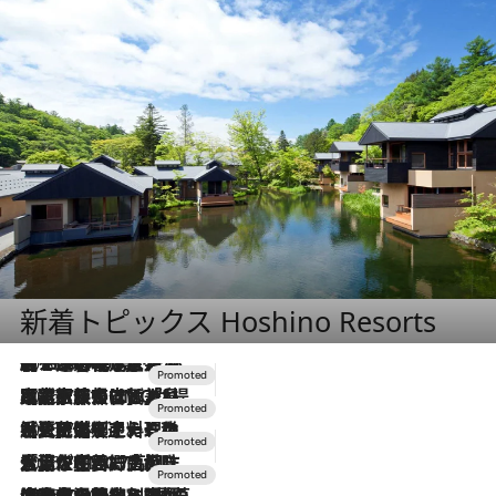
新着トピックス Hoshino Resorts
2026.8.7
【トンボの足水浴】ヒノキの香りに包まれて涼感マックス！約13℃の湧水かけ流しを避暑地「星野温泉 トンボの湯」で体験
2026.7.31
【ホテル帰省】という選択肢をOMOが提案。家族とほどよい距離を保つには「昼は実家、夜は気兼ねなくホテルで！」
2026.7.24
【夏限定ディナーコース】旬を迎える稚鮎や花ズッキーニなどをイタリア・トスカーナの郷土料理の手法で満喫！
2026.7.17
「土佐和ハーブかき氷」がOMO7高知に登場！生姜、山椒、大葉など目にも舌にも涼を呼ぶ郷土の味