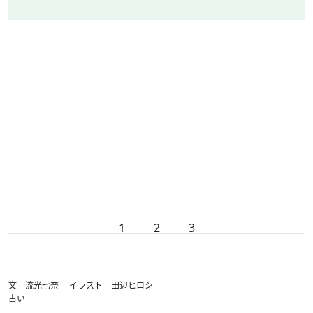
1
2
3
文＝流光七奈 イラスト＝田辺ヒロシ
占い