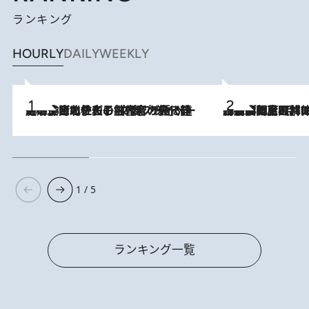
ランキング
HOURLY
DAILY
WEEKLY
2026.8.3
《「文士の子ども被害者の会」発足！》阿川佐和子（72）が語る遠藤周作に北杜夫、劇作家・矢代静一の子どもたちの“文豪プライベート事件簿”
2026.8.8
「最後に見られてよかった」上野動物園の東園パンダ舎が解体前に特別公開。8月16日まで延長されたパネル展と共に辿る“半世紀”のパンダ飼育《解体工事の図面あり》
1 / 5
ランキング一覧