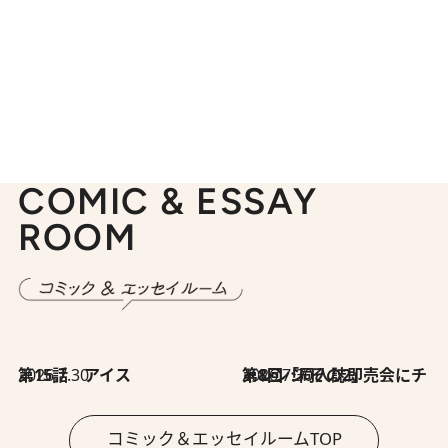
COMIC & ESSAY
ROOM
2026.7.30
第15話 アイス
2026.7.30
第8回「同人誌即売会にチャレンジ その2」
コミック＆エッセイルームTOP