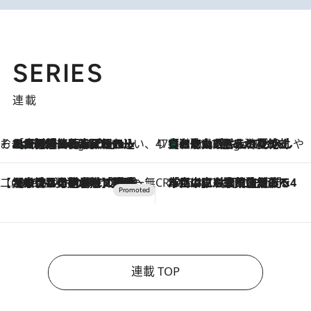
SERIES
連載
そおだよおこの関西おいしい、おやつ紀行
［大阪府箕面市］一皿一皿目の前で仕上げられる、料理を巧みに組み込んだアシェットデセールコース「ミチル アシェット デセール（Michiru assiette dessert）」
3 Hours Ago
47都道府県の手みやげ ひんやりスイーツで夏を満喫
【和歌山県】この夏絶対食べたい 冷やしておいしいおやつ3選 みかんがごろっと丸ごと入ったジュレ
3 Hours Ago
【CREA×星野リゾート】唯一無二。癒しと発見が待つ場所へ
2026.8.7
【トンボの足水浴】ヒノキの香りに包まれて涼感マックス！約13℃の湧水かけ流しを避暑地「星野温泉 トンボの湯」で体験
CREA'S CHOICE
2026.8.7
「立川にも歌舞伎があるんだよ」 片岡仁左衛門・市川中車ら豪華座組みで4年目の立川立飛歌舞伎へ
連載 TOP