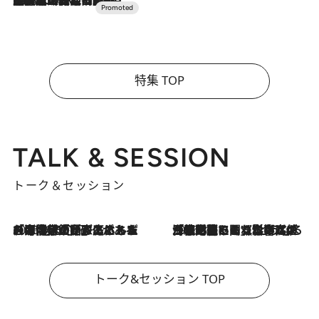
2026.7.10
NEW OPEN！【界 草津】名湯の地に誕生。趣の異なる2種の温泉と上州ならではの会席・蕎麦割烹など美食を味わう究極の癒やし旅
特集 TOP
TALK & SESSION
トーク＆セッション
2026.8.3
「今後値上げがあるとすれば…」「リスクがあるのは今年の冬」エネルギー専門家が語る、ホルムズ海峡封鎖が家庭にもたらす“ある心配”
2026.8.3
「住宅建てられない…」「サーチャージ料の高値が続いている」ホルムズ海峡封鎖による影響はいつまで続く？《エネルギー専門家に聞く“どうなる日本の暮らし”》
トーク&セッション TOP