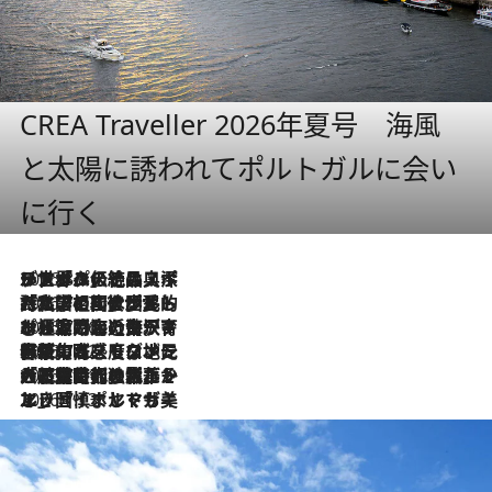
CREA Traveller 2026年夏号 海風
と太陽に誘われてポルトガルに会い
に行く
2026.8.8
リスボンの絶品スイーツ「パステル・デ・ナタ」とは？ポルトガル伝統の奥深い世界へ
2026.7.27
「私の祖国はポルトガル語です」国民的詩人フェルナンド・ペソアと、彼が愛した文学の街を歩く
2026.7.26
ポルトガル近海が育む極上の海の幸。キリリと冷えた白ワインと愉しむ、シーフード専門店の贅沢
2026.7.22
伝統の味をモダンに昇華。高感度な地元客が集う、リスボンの最旬ガストロノミー
2026.7.21
大航海時代の栄華から、震災、独裁、そして革命へ。ポルトガル・首都リスボンの石畳に刻まれた「歴史の光と影」
2026.7.13
エッセイ・ヤマザキマリ「慎ましくも美しき国 ポルトガル」