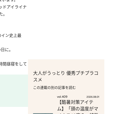
ッドアイライナ
た。
ロイン史上最
の日に。
時間昼寝をして
大人がうっとり 優秀プチプラコ
スメ
この連載の別の記事を読む
vol.409
2026.08.01
【酷暑対策アイテ
ム】「頭の温度がマ