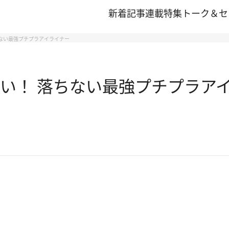
新着記事
連載
特集
トーク＆セ
ちない最強プチプラアイライナー
ない！ 落ちない最強プチプラア