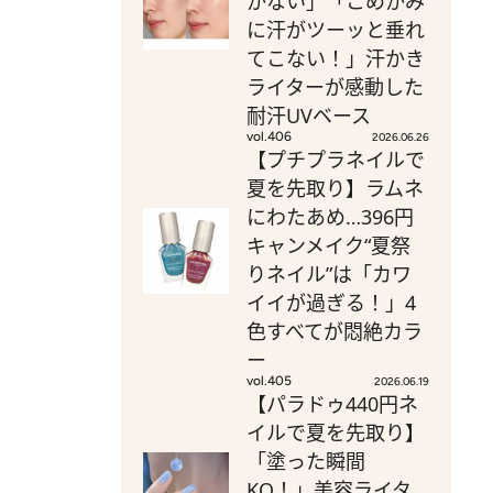
かない」「こめかみ
に汗がツーッと垂れ
てこない！」汗かき
ライターが感動した
耐汗UVベース
vol.406
2026.06.26
【プチプラネイルで
夏を先取り】ラムネ
にわたあめ…396円
キャンメイク“夏祭
りネイル”は「カワ
イイが過ぎる！」4
色すべてが悶絶カラ
ー
vol.405
2026.06.19
【パラドゥ440円ネ
イルで夏を先取り】
「塗った瞬間
KO！」美容ライタ