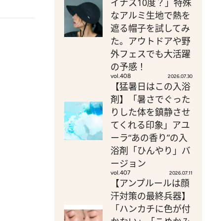
イナス10度？」特殊
なアルミ生地で熱を
遮る帽子を試してみ
た。アウトドアや野
外フェスでも大活躍
の予感！
vol.408
2026.07.30
【猛暑日はこの入浴
剤】「暑さでぐった
りした体を鎮静させ
てくれる印象」アユ
ーラ“あの香り”の入
浴剤「ひんやり」バ
ージョン
vol.407
2026.07.11
【アンプルールは顔
汗対策の最終兵器】
「ハンカチに色が付