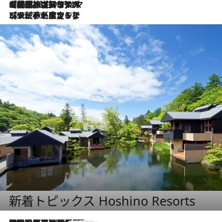
2026.8.1
【厳選旅コスメ】「UV＆美白ケアはマスト！」フリーアナウンサー宇賀なつみの夏旅ベストコスメを発表！【Mサイズジップ】
2026.7.23
【リピート確定！】ハワイの名店ランチプレートとサンドイッチ、手が止まらない人気ドーナツ
新着トピックス Hoshino Resorts
2026.7.31
【ホテル帰省】という選択肢をOMOが提案。家族とほどよい距離を保つには「昼は実家、夜は気兼ねなくホテルで！」