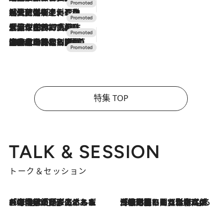
2026.7.24
【夏限定ディナーコース】旬を迎える稚鮎や花ズッキーニなどをイタリア・トスカーナの郷土料理の手法で満喫！
2026.7.17
「土佐和ハーブかき氷」がOMO7高知に登場！生姜、山椒、大葉など目にも舌にも涼を呼ぶ郷土の味
2026.7.10
NEW OPEN！【界 草津】名湯の地に誕生。趣の異なる2種の温泉と上州ならではの会席・蕎麦割烹など美食を味わう究極の癒やし旅
特集 TOP
TALK & SESSION
トーク＆セッション
2026.8.3
「今後値上げがあるとすれば…」「リスクがあるのは今年の冬」エネルギー専門家が語る、ホルムズ海峡封鎖が家庭にもたらす“ある心配”
2026.8.3
「住宅建てられない…」「サーチャージ料の高値が続いている」ホルムズ海峡封鎖による影響はいつまで続く？《エネルギー専門家に聞く“どうなる日本の暮らし”》