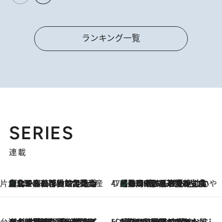
ランキング一覧
SERIES
連載
片倉真理のときめく台湾土産
台北からちょっと足を延ばして嘉義へ！ マジョリカタイルの博物館で見つけたレトロ可愛い台湾土産
2026.8.5
47都道府県の手みやげ ひんやりスイーツで夏を満喫
【静岡県】この夏絶対食べたい 冷やしておいしいおやつ3選 お茶香る生食感のふるふるゼリー
2026.8.5