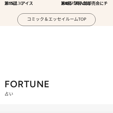
2026.7.30
第15話 アイス
2026.7.30
第8回「同人誌即売会にチャレンジ その2」
コミック＆エッセイルームTOP
FORTUNE
占い