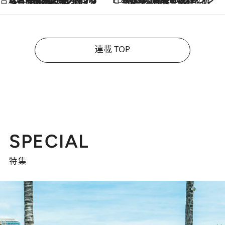
台湾ぶらぶら食べ歩き
2026.8.4
【台湾夏旅】買い物するなら“台湾の原宿”西門町へ！ お土産も自分用アイテムも揃うショッピングスポット8選
ビューティいいもの集め EDITORS' BEST
2026.8.3
“落とす”時間が“癒やし”に。THREEのクレンジングは、酷暑で疲れた肌も心も整えてくれる！
連載 TOP
SPECIAL
特集