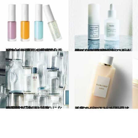
2020.5.30
4色全部欲しいプチプラ秀逸ネイル 夏気分全開「いいね！」連打の最強色
ビューティ＆ヘルス
2020.6.3
CREA編集部美容班の手が伸びた！ 在宅の今こそ綺麗になる愛用コスメ16
ライフスタイル
2017.3.7
齋藤薫が選ぶ化粧水BEST12「本当に頼りになる1本はこれ！」
ビューティ＆ヘルス
2020.1.22
美容のプロ12人が溺愛する “マイベストコスメ”はこれ！
ビューティ＆ヘルス