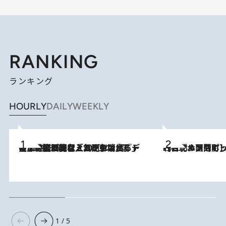
RANKING
ランキング
HOURLY
DAILY
WEEKLY
【なぜ吉沢亮は「気配を消せる」のか？】興行収入208億の『国宝』を経て挑むミュージカル『ディア・エヴァン・ハンセン』。トップ俳優が舞台上でさらけ出した“孤独”とは
2026.8.5
2026.8.4
【台北・西門町】台湾旅行で行くべきグルメスポット7選《濃厚ルーローハンやもっちり粽、サクふわドーナツも》
1 / 5