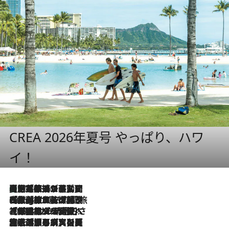
CREA 2026年夏号 やっぱり、ハワ
イ！
【厳選旅コスメ】国内をあちこち移動する河井菜摘が選んだ夏旅ベストコスメ発表！「リラックスアイテムはマスト」【Mサイズジップ】
2026.8.5
2026.8.4
【厳選旅コスメ】「紫外線＆乾燥対策しながらメイク感も！」ヘア＆メイクGeorgeが選んだ夏旅ベストコスメを発表！【Mサイズジップ】
2026.8.3
【厳選旅コスメ】「保湿もタイパ重視！」“サウナ好き”タレント清水みさとが愛用する夏旅ベストコスメを発表！【Mサイズジップ】
2026.8.2
【厳選旅コスメ】美容家・瀬戸麻実の夏旅ベストコスメを発表！「ストレスなく使えるクレンジング＆洗顔は必須」【Mサイズジップ】