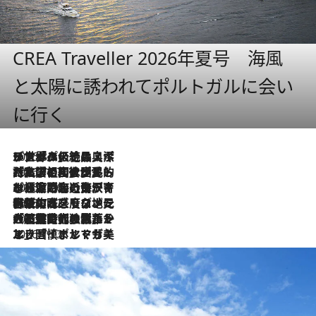
CREA Traveller 2026年夏号 海風
と太陽に誘われてポルトガルに会い
に行く
2026.8.8
リスボンの絶品スイーツ「パステル・デ・ナタ」とは？ポルトガル伝統の奥深い世界へ
2026.7.27
「私の祖国はポルトガル語です」国民的詩人フェルナンド・ペソアと、彼が愛した文学の街を歩く
2026.7.26
ポルトガル近海が育む極上の海の幸。キリリと冷えた白ワインと愉しむ、シーフード専門店の贅沢
2026.7.22
伝統の味をモダンに昇華。高感度な地元客が集う、リスボンの最旬ガストロノミー
2026.7.21
大航海時代の栄華から、震災、独裁、そして革命へ。ポルトガル・首都リスボンの石畳に刻まれた「歴史の光と影」
2026.7.13
エッセイ・ヤマザキマリ「慎ましくも美しき国 ポルトガル」