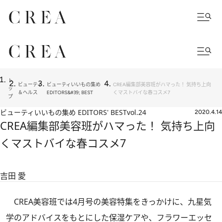
ト
ビューティ
ビューティいいもの集め
CREA編集部美容班がハマった！ 気持ち上向
ッ
＆ヘルス
EDITORS&#39; BEST
くマストバイな春コスメ7
プ
ビューティいいもの集め EDITORS' BEST
vol.24
2020.4.14
CREA編集部美容班がハマった！ 気持ち上向
くマストバイな春コスメ7
吉田 愛
CREA美容班では4月号の美容特集をきっかけに、
九星気
学のアドバイス
をもとにした保湿ケアや、フラワーエッセ