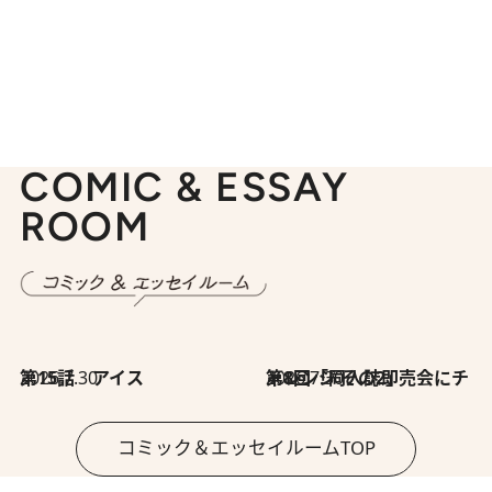
COMIC & ESSAY
ROOM
2026.7.30
第15話 アイス
2026.7.30
第8回「同人誌即売会にチャレンジ その2」
コミック＆エッセイルームTOP