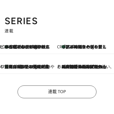
SERIES
連載
ビューティいいもの集め EDITORS' BEST
35℃超えの日の夜、枕にひと吹き！ BAUMのルームスプレーが、ひのきの香りで心まで解きほぐす
17 Minutes Ago
CREA'S CHOICE
「眠る時刻をセットする」——眠りの前を整える、バルミューダの新しいアプローチ
17 Minutes Ago
47都道府県の手みやげ ひんやりスイーツで夏を満喫
【岡山県】この夏絶対食べたい 冷やしておいしいおやつ3選 フルーツが主役のプリンやアイスが勢揃い
17 Minutes Ago
そおだよおこの関西おいしい、おやつ紀行
2026.8.9
［大阪府箕面市］一皿一皿目の前で仕上げられる、料理を巧みに組み込んだアシェットデセールコース「ミチル アシェット デセール（Michiru assiette dessert）」
連載 TOP