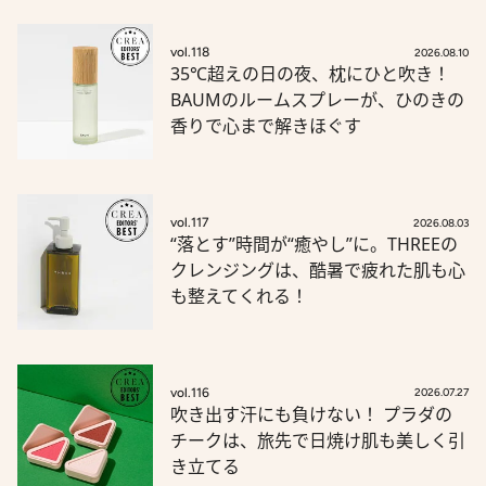
vol.118
2026.08.10
35℃超えの日の夜、枕にひと吹き！
BAUMのルームスプレーが、ひのきの
香りで心まで解きほぐす
vol.117
2026.08.03
“落とす”時間が“癒やし”に。THREEの
クレンジングは、酷暑で疲れた肌も心
も整えてくれる！
vol.116
2026.07.27
吹き出す汗にも負けない！ プラダの
チークは、旅先で日焼け肌も美しく引
き立てる