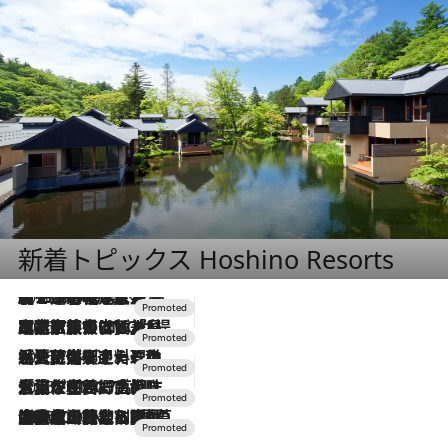
新着トピックス Hoshino Resorts
2026.8.7
【トンボの足水浴】ヒノキの香りに包まれて涼感マックス！約13℃の湧水かけ流しを避暑地「星野温泉 トンボの湯」で体験
2026.7.31
【ホテル帰省】という選択肢をOMOが提案。家族とほどよい距離を保つには「昼は実家、夜は気兼ねなくホテルで！」
2026.7.24
【夏限定ディナーコース】旬を迎える稚鮎や花ズッキーニなどをイタリア・トスカーナの郷土料理の手法で満喫！
2026.7.17
「土佐和ハーブかき氷」がOMO7高知に登場！生姜、山椒、大葉など目にも舌にも涼を呼ぶ郷土の味
2026.7.10
NEW OPEN！【界 草津】名湯の地に誕生。趣の異なる2種の温泉と上州ならではの会席・蕎麦割烹など美食を味わう究極の癒やし旅