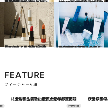
2020.3.7
九星気学で知るあなたの開運美容 2020年にやるべき自分磨きのコツは？
ビューティ＆ヘルス
2020.4.3
CREA編集部美容班が感動した！ 気分が明るくなるベースメイク
ビューティ＆ヘルス
2020.4.7
エルメス工房の数万の色見本をもとに 美を追求したメイクアイテムが誕生
ビューティ＆ヘルス
2020.4.6
敏感肌でもあきらめない！ 美白やエイジング対策コスメが登場
ビューティ＆ヘルス
FEATURE
フィーチャー記事
「土佐和ハーブかき氷」がOMO7高知に登場！生姜、山椒、大葉など目にも舌にも涼を呼ぶ郷土の味
ヴァシュロン・コンスタンタン