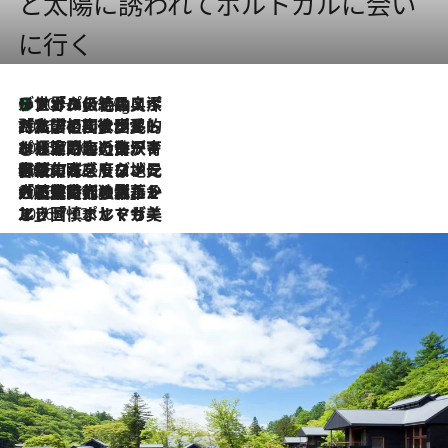
と太陽に誘われてポルトガルに会い
に行く
リスボンの絶品スイーツ「パステル・デ・ナタ」とは？ポルトガル伝統の奥深い世界へ
10 Hours Ago
2026.7.27
「私の祖国はポルトガル語です」国民的詩人フェルナンド・ペソアと、彼が愛した文学の街を歩く
2026.7.26
ポルトガル近海が育む極上の海の幸。キリリと冷えた白ワインと愉しむ、シーフード専門店の贅沢
2026.7.22
伝統の味をモダンに昇華。高感度な地元客が集う、リスボンの最旬ガストロノミー
2026.7.21
大航海時代の栄華から、震災、独裁、そして革命へ。ポルトガル・首都リスボンの石畳に刻まれた「歴史の光と影」
2026.7.13
エッセイ・ヤマザキマリ「慎ましくも美しき国 ポルトガル」