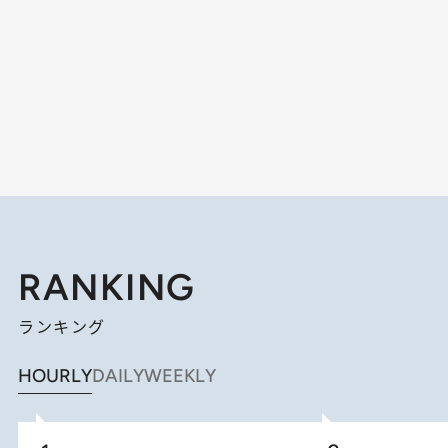
RANKING
ランキング
HOURLY
DAILY
WEEKLY