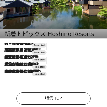
新着トピックス Hoshino Resorts
2026.8.7
【トンボの足水浴】ヒノキの香りに包まれて涼感マックス！約13℃の湧水かけ流しを避暑地「星野温泉 トンボの湯」で体験
2026.7.31
【ホテル帰省】という選択肢をOMOが提案。家族とほどよい距離を保つには「昼は実家、夜は気兼ねなくホテルで！」
2026.7.24
【夏限定ディナーコース】旬を迎える稚鮎や花ズッキーニなどをイタリア・トスカーナの郷土料理の手法で満喫！
2026.7.17
「土佐和ハーブかき氷」がOMO7高知に登場！生姜、山椒、大葉など目にも舌にも涼を呼ぶ郷土の味
2026.7.10
NEW OPEN！【界 草津】名湯の地に誕生。趣の異なる2種の温泉と上州ならではの会席・蕎麦割烹など美食を味わう究極の癒やし旅
特集 TOP