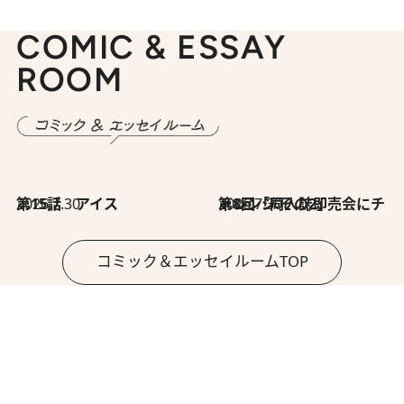
COMIC & ESSAY
ROOM
2026.7.30
第15話 アイス
2026.7.30
第8回「同人誌即売会にチャレンジ その2」
コミック＆エッセイルームTOP