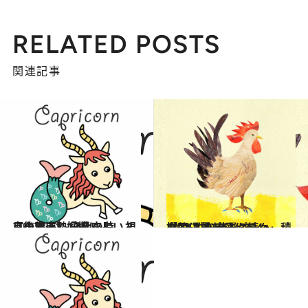
RELATED POSTS
関連記事
2020.3.11
【山羊座】12星座占い 3月後半運勢 変化の時。視点を変えて好機に！
占い
2020.3.19
［酉(とり)年］3/24～4/22運勢 幸運が続々。積極的に福を掴んで
占い