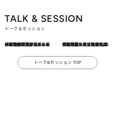
TALK & SESSION
トーク＆セッション
2026.8.3
「今後値上げがあるとすれば…」「リスクがあるのは今年の冬」エネルギー専門家が語る、ホルムズ海峡封鎖が家庭にもたらす“ある心配”
2026.8.3
「住宅建てられない…」「サーチャージ料の高値が続いている」ホルムズ海峡封鎖による影響はいつまで続く？《エネルギー専門家に聞く“どうなる日本の暮らし”》
トーク&セッション TOP