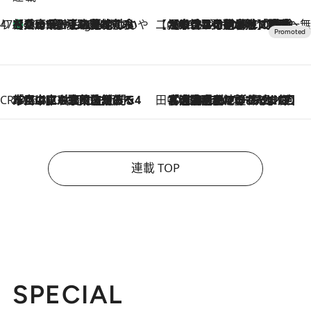
47都道府県の手みやげ ひんやりスイーツで夏を満喫
【兵庫県】この夏絶対食べたい 冷やしておいしいおやつ3選 淡路島の恵みをジェラートに集約
10 Hours Ago
【CREA×星野リゾート】唯一無二。癒しと発見が待つ場所へ
2026.8.7
【トンボの足水浴】ヒノキの香りに包まれて涼感マックス！約13℃の湧水かけ流しを避暑地「星野温泉 トンボの湯」で体験
CREA'S CHOICE
2026.8.7
「立川にも歌舞伎があるんだよ」 片岡仁左衛門・市川中車ら豪華座組みで4年目の立川立飛歌舞伎へ
田中稲の勝手に再ブーム
2026.8.7
「湘南乃風に憧れて」観客大盛上がりの“タオル回し”に、ラッパー顔負けの高速歌唱まで…さだまさし（74）のアグレッシブすぎる現在地
連載 TOP
SPECIAL