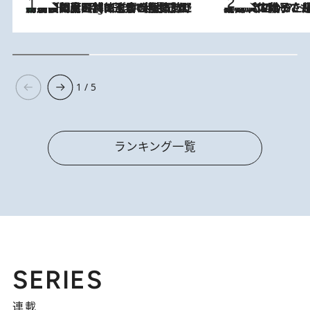
「最後に見られてよかった」上野動物園の東園パンダ舎が解体前に特別公開。8月16日まで延長されたパネル展と共に辿る“半世紀”のパンダ飼育《解体工事の図面あり》
11 Hours Ago
2026.8.5
【阿川佐和子さんの年とる力】なぜ70代で始めた趣味は“こんなに楽しい”のか？ ピアノ、俳句…スランプに陥っても続けられる“ある秘訣”とは
1 / 5
ランキング一覧
SERIES
連載