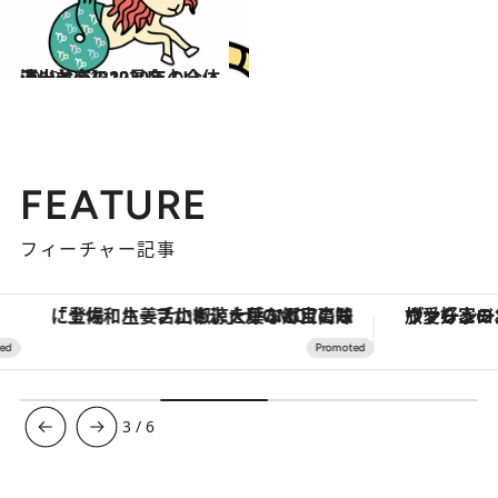
2019.12.18
流光七奈の12星座占い 【山羊座】2020年の全体運
占い
FEATURE
フィーチャー記事
「土佐和ハーブかき氷」がOMO7高知に登場！生姜、山椒、大葉など目にも舌にも涼を呼ぶ郷土の味
ヴァシュロン・コンスタンタン
3
/
6