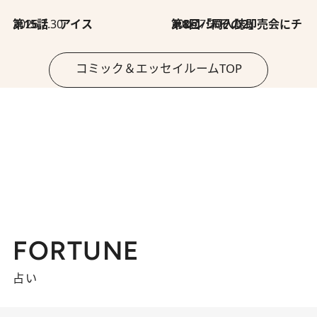
2026.7.30
第15話 アイス
2026.7.30
第8回「同人誌即売会にチャレンジ その2」
コミック＆エッセイルームTOP
FORTUNE
占い