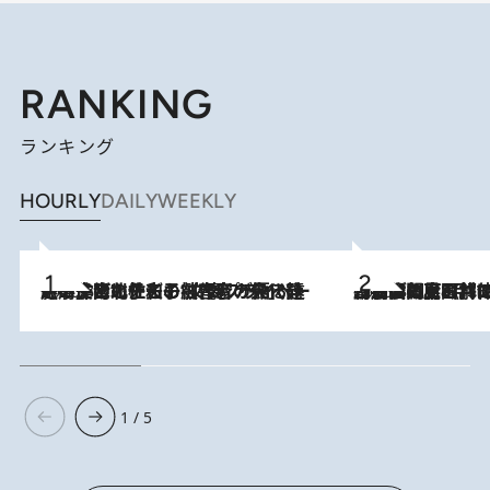
RANKING
ランキング
HOURLY
DAILY
WEEKLY
2026.8.3
《「文士の子ども被害者の会」発足！》阿川佐和子（72）が語る遠藤周作に北杜夫、劇作家・矢代静一の子どもたちの“文豪プライベート事件簿”
2026.8.8
「最後に見られてよかった」上野動物園の東園パンダ舎が解体前に特別公開。8月16日まで延長されたパネル展と共に辿る“半世紀”のパンダ飼育《解体工事の図面あり》
1 / 5