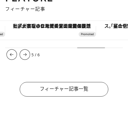
フィーチャー記事
「星のや富士」でデジタルデトックス。冨士信仰の歴史を辿り、心身を調える。
ヴァシュロン・コンスタンタン
6
/
6
フィーチャー記事一覧