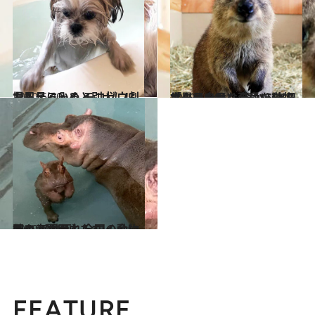
2020.6.30
お風呂に入ると別犬に!? おもしろいぬ モコゾウ劇場
カルチャー
2020.5.26
世界一幸せな可愛い動物「クオッカ」 豪から来日で一日も早く会いたい！
旅＆お出かけ
2020.6.19
続々と開園中！ 早く会いたい 【動画】全国の動物園の赤ちゃんたち
ライフスタイル
FEATURE