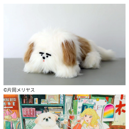
©片岡メリヤス