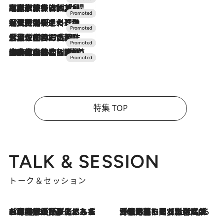
2026.7.31
【ホテル帰省】という選択肢をOMOが提案。家族とほどよい距離を保つには「昼は実家、夜は気兼ねなくホテルで！」
2026.7.24
【夏限定ディナーコース】旬を迎える稚鮎や花ズッキーニなどをイタリア・トスカーナの郷土料理の手法で満喫！
2026.7.17
「土佐和ハーブかき氷」がOMO7高知に登場！生姜、山椒、大葉など目にも舌にも涼を呼ぶ郷土の味
2026.7.10
NEW OPEN！【界 草津】名湯の地に誕生。趣の異なる2種の温泉と上州ならではの会席・蕎麦割烹など美食を味わう究極の癒やし旅
特集 TOP
TALK & SESSION
トーク＆セッション
2026.8.3
「今後値上げがあるとすれば…」「リスクがあるのは今年の冬」エネルギー専門家が語る、ホルムズ海峡封鎖が家庭にもたらす“ある心配”
2026.8.3
「住宅建てられない…」「サーチャージ料の高値が続いている」ホルムズ海峡封鎖による影響はいつまで続く？《エネルギー専門家に聞く“どうなる日本の暮らし”》