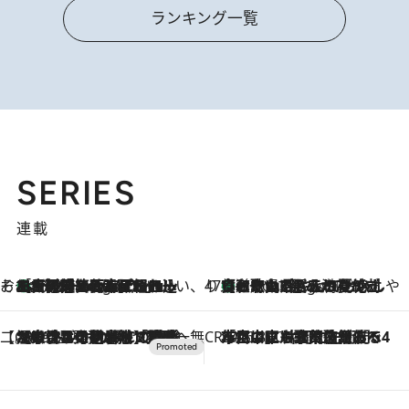
ランキング一覧
SERIES
連載
そおだよおこの関西おいしい、おやつ紀行
［大阪府箕面市］一皿一皿目の前で仕上げられる、料理を巧みに組み込んだアシェットデセールコース「ミチル アシェット デセール（Michiru assiette dessert）」
3 Hours Ago
47都道府県の手みやげ ひんやりスイーツで夏を満喫
【和歌山県】この夏絶対食べたい 冷やしておいしいおやつ3選 みかんがごろっと丸ごと入ったジュレ
3 Hours Ago
【CREA×星野リゾート】唯一無二。癒しと発見が待つ場所へ
2026.8.7
【トンボの足水浴】ヒノキの香りに包まれて涼感マックス！約13℃の湧水かけ流しを避暑地「星野温泉 トンボの湯」で体験
CREA'S CHOICE
2026.8.7
「立川にも歌舞伎があるんだよ」 片岡仁左衛門・市川中車ら豪華座組みで4年目の立川立飛歌舞伎へ