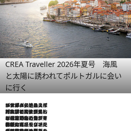
CREA Traveller 2026年夏号 海風
と太陽に誘われてポルトガルに会い
に行く
2026.8.8
リスボンの絶品スイーツ「パステル・デ・ナタ」とは？ポルトガル伝統の奥深い世界へ
2026.7.27
「私の祖国はポルトガル語です」国民的詩人フェルナンド・ペソアと、彼が愛した文学の街を歩く
2026.7.26
ポルトガル近海が育む極上の海の幸。キリリと冷えた白ワインと愉しむ、シーフード専門店の贅沢
2026.7.22
伝統の味をモダンに昇華。高感度な地元客が集う、リスボンの最旬ガストロノミー
2026.7.21
大航海時代の栄華から、震災、独裁、そして革命へ。ポルトガル・首都リスボンの石畳に刻まれた「歴史の光と影」