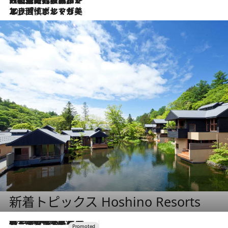
2026.7.13
エッセイ・ヤマザキマリ「慎ましくも美しき国 ポルトガル」
新着トピックス Hoshino Resorts
2026.8.7
【トンボの足水浴】ヒノキの香りに包まれて涼感マックス！約13℃の湧水かけ流しを避暑地「星野温泉 トンボの湯」で体験