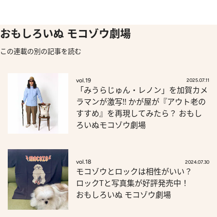
おもしろいぬ モコゾウ劇場
この連載の別の記事を読む
vol.19
2025.07.11
「みうらじゅん・レノン」を加賀カメ
ラマンが激写!! かが屋が『アウト老の
すすめ』を再現してみたら？ おもし
ろいぬモコゾウ劇場
vol.18
2024.07.30
モコゾウとロックは相性がいい？
ロックTと写真集が好評発売中！
おもしろいぬ モコゾウ劇場