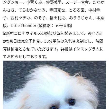
ングジョー、小菅くみ、佐野美里、スージー甘金、たなか
みさき、てらおかなつみ、寺田克也、とろろ園、中村幸
子、西村ツチカ、のそ子、福田利之、みうらじゅん、本秀
康、Little Thunder (敬称略： 五十音順)
※新型コロナウィルスの感染状況を鑑みまして、9月17日
(木)初日は完全予約制、30分単位の入れ替え制とし、時間
帯は抽選とさせていただきます。詳細は
インスタグラム
に
てお知らせしております。