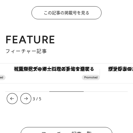
この記事の掲載号を見る
FEATURE
フィーチャー記事
【夏限定ディナーコース】旬を迎える稚鮎や花ズッキーニなどをイタリア・トスカーナの郷土料理の手法で満喫！
ヴァシュロン・コンスタンタン
3
/
5