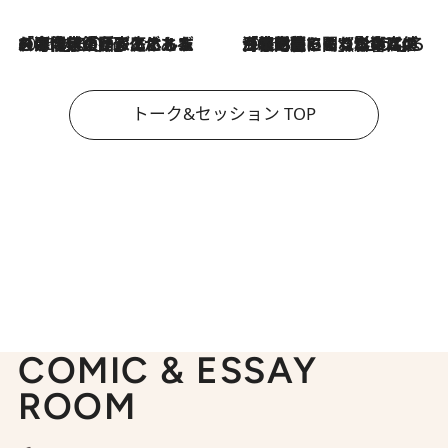
2026.8.3
「今後値上げがあるとすれば…」「リスクがあるのは今年の冬」エネルギー専門家が語る、ホルムズ海峡封鎖が家庭にもたらす“ある心配”
2026.8.3
「住宅建てられない…」「サーチャージ料の高値が続いている」ホルムズ海峡封鎖による影響はいつまで続く？《エネルギー専門家に聞く“どうなる日本の暮らし”》
トーク&セッション TOP
COMIC & ESSAY
ROOM