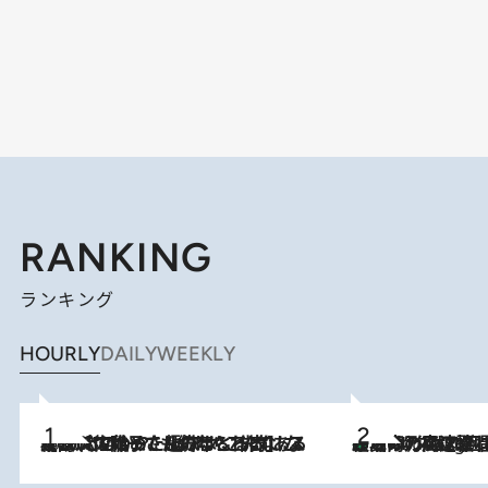
RANKING
ランキング
HOURLY
DAILY
WEEKLY
2026.8.5
【阿川佐和子さんの年とる力】なぜ70代で始めた趣味は“こんなに楽しい”のか？ ピアノ、俳句…スランプに陥っても続けられる“ある秘訣”とは
「湘南乃風に憧れて」観客大盛上がりの“タオル回し”に、ラッパー顔負けの高速歌唱まで…さだまさし（74）のアグレッシブすぎる現在地
2 Hours Ago