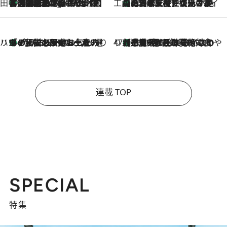
田中稲の勝手に再ブーム
「湘南乃風に憧れて」観客大盛上がりの“タオル回し”に、ラッパー顔負けの高速歌唱まで…さだまさし（74）のアグレッシブすぎる現在地
2 Hours Ago
工藤まやのおもてなしハワイ
【ハワイ土産】ローカルの絶大な支持で復活！ 絶品の幻クッキー《元ファンの日本人女性が受け継いだ名店》
2026.8.6
ハワイ賢者 リサのお気に入りリスト
あの伝説の限定トートも！ リニューアルした「ディーン＆デルーカ ハワイ」で必須のお土産8選
2026.8.6
47都道府県の手みやげ ひんやりスイーツで夏を満喫
【三重県】この夏絶対食べたい 冷やしておいしいおやつ3選 お餅×アイスの新感覚スイーツ
2026.8.6
連載 TOP
SPECIAL
特集