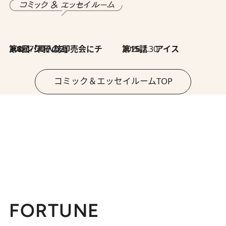
2026.7.30
第8回「同人誌即売会にチャレンジ その2」
2026.7.30
第15話 アイス
コミック＆エッセイルームTOP
FORTUNE