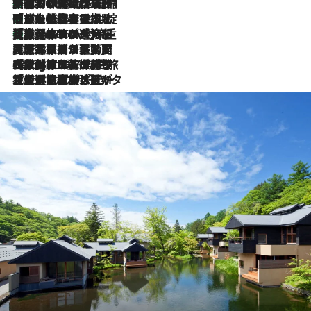
「荷物が増えるほど旅ストレスは増す」美容ジャーナリストがたどり着いた最終結論。“化粧品を劇的に減らす”感動の凝縮美容とは
2026.8.6
「旅先には金髪ウィッグを持参」日本と同じメイクでは損してる!? 美容ジャーナリストが提案する“掟破りの旅美容”とは
2026.8.6
【厳選旅コスメ】「身軽さ＆UV対策重視！」ヘアアーティストshucoが選んだ夏旅ベストコスメを発表【Mサイズジップ】
2026.8.6
2026.8.5
【厳選旅コスメ】国内をあちこち移動する河井菜摘が選んだ夏旅ベストコスメ発表！「リラックスアイテムはマスト」【Mサイズジップ】
2026.8.4
【厳選旅コスメ】「紫外線＆乾燥対策しながらメイク感も！」ヘア＆メイクGeorgeが選んだ夏旅ベストコスメを発表！【Mサイズジップ】
2026.8.3
【厳選旅コスメ】「保湿もタイパ重視！」“サウナ好き”タレント清水みさとが愛用する夏旅ベストコスメを発表！【Mサイズジップ】