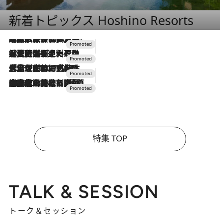
新着トピックス Hoshino Resorts
2026.7.31
【ホテル帰省】という選択肢をOMOが提案。家族とほどよい距離を保つには「昼は実家、夜は気兼ねなくホテルで！」
2026.7.24
【夏限定ディナーコース】旬を迎える稚鮎や花ズッキーニなどをイタリア・トスカーナの郷土料理の手法で満喫！
2026.7.17
「土佐和ハーブかき氷」がOMO7高知に登場！生姜、山椒、大葉など目にも舌にも涼を呼ぶ郷土の味
2026.7.10
NEW OPEN！【界 草津】名湯の地に誕生。趣の異なる2種の温泉と上州ならではの会席・蕎麦割烹など美食を味わう究極の癒やし旅
特集 TOP
TALK & SESSION
トーク＆セッション