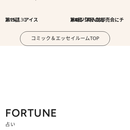
2026.7.30
第15話 アイス
2026.7.30
第8回「同人誌即売会にチャレンジ その2」
コミック＆エッセイルームTOP
FORTUNE
占い