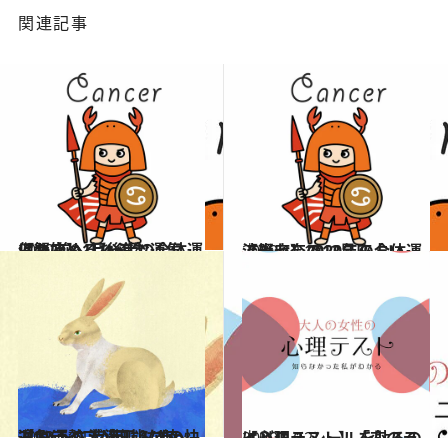
関連記事
2020.1.9
【蟹座】1月後半の全体運は？ 前へ上へ進む運気。何か始めるなら今
占い
2019.12.18
流光七奈の12星座占い 【蟹座】2020年の全体運
占い
2020.1.21
［兔(うさぎ)年］1/25～2/22運勢 渋滞知らずの快適ドライブが可能な時
占い
2020.1.12
【心理テスト】「恋のライバル」 シールを貼るのはどこ？
占い