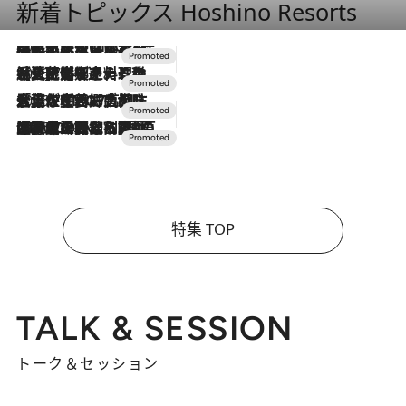
新着トピックス Hoshino Resorts
2026.7.31
【ホテル帰省】という選択肢をOMOが提案。家族とほどよい距離を保つには「昼は実家、夜は気兼ねなくホテルで！」
2026.7.24
【夏限定ディナーコース】旬を迎える稚鮎や花ズッキーニなどをイタリア・トスカーナの郷土料理の手法で満喫！
2026.7.17
「土佐和ハーブかき氷」がOMO7高知に登場！生姜、山椒、大葉など目にも舌にも涼を呼ぶ郷土の味
2026.7.10
NEW OPEN！【界 草津】名湯の地に誕生。趣の異なる2種の温泉と上州ならではの会席・蕎麦割烹など美食を味わう究極の癒やし旅
特集 TOP
TALK & SESSION
トーク＆セッション