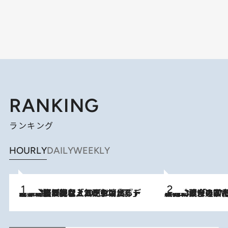
RANKING
ランキング
HOURLY
DAILY
WEEKLY
2026.8.5
【なぜ吉沢亮は「気配を消せる」のか？】興行収入208億の『国宝』を経て挑むミュージカル『ディア・エヴァン・ハンセン』。トップ俳優が舞台上でさらけ出した“孤独”とは
2026.8.3
慶應幼稚舎の図書室からテレビの世界に飛び込んだ阿川佐和子（72）、「N