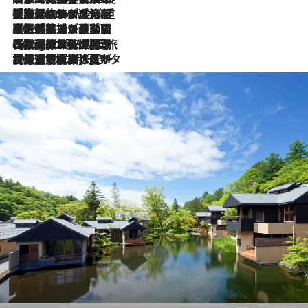
【厳選旅コスメ】「身軽さ＆UV対策重視！」ヘアアーティストshucoが選んだ夏旅ベストコスメを発表【Mサイズジップ】
2026.8.6
2026.8.5
【厳選旅コスメ】国内をあちこち移動する河井菜摘が選んだ夏旅ベストコスメ発表！「リラックスアイテムはマスト」【Mサイズジップ】
2026.8.4
【厳選旅コスメ】「紫外線＆乾燥対策しながらメイク感も！」ヘア＆メイクGeorgeが選んだ夏旅ベストコスメを発表！【Mサイズジップ】
2026.8.3
【厳選旅コスメ】「保湿もタイパ重視！」“サウナ好き”タレント清水みさとが愛用する夏旅ベストコスメを発表！【Mサイズジップ】