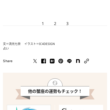
1
2
3
文＝流光七奈 イラスト＝IC4DESIGN
占い
Share
他の蟹座の運勢もチェック！