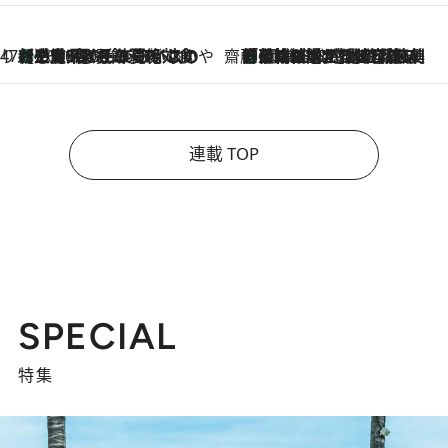
47都道府県の手みやげ ひんやりスイーツで夏を満喫
【三重県】この夏絶対食べたい 冷やしておいしいおやつ3選 お餅×アイスの新感覚スイーツ
2026.8.6
齋藤 薫 美容脳ルネサンス
「荷物が増えるほど旅ストレスは増す」美容ジャーナリストがたどり着いた最終結論。“化粧品を劇的に減らす”感動の凝縮美容とは
2026.8.6
連載 TOP
SPECIAL
特集