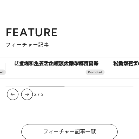
FEATURE
フィーチャー記事
【夏限定ディナーコース】旬を迎える稚鮎や花ズッキーニなどをイタリア・トスカーナの郷土料理の手法で満喫！
ヴァシュロン・コンスタンタン
3
/
5
フィーチャー記事一覧