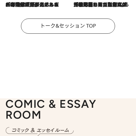
2026.8.3
「今後値上げがあるとすれば…」「リスクがあるのは今年の冬」エネルギー専門家が語る、ホルムズ海峡封鎖が家庭にもたらす“ある心配”
2026.8.3
「住宅建てられない…」「サーチャージ料の高値が続いている」ホルムズ海峡封鎖による影響はいつまで続く？《エネルギー専門家に聞く“どうなる日本の暮らし”》
トーク&セッション TOP
COMIC & ESSAY
ROOM