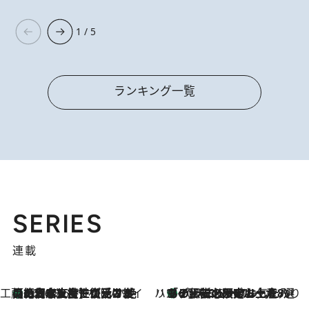
1 / 5
ランキング一覧
SERIES
連載
工藤まやのおもてなしハワイ
【ハワイ土産】ローカルの絶大な支持で復活！ 絶品の幻クッキー《元ファンの日本人女性が受け継いだ名店》
2026.8.6
ハワイ賢者 リサのお気に入りリスト
あの伝説の限定トートも！ リニューアルした「ディーン＆デルーカ ハワイ」で必須のお土産8選
2026.8.6