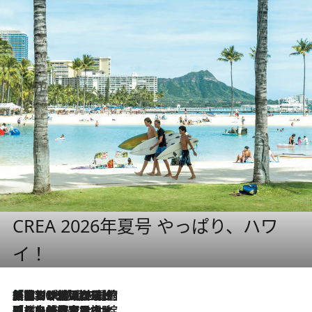
CREA 2026年夏号 やっぱり、ハワ
イ！
「荷物が増えるほど旅ストレスは増す」美容ジャーナリストがたどり着いた最終結論。“化粧品を劇的に減らす”感動の凝縮美容とは
2026.8.6
「旅先には金髪ウィッグを持参」日本と同じメイクでは損してる!? 美容ジャーナリストが提案する“掟破りの旅美容”とは
2026.8.6