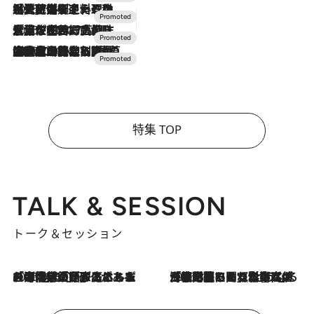
2026.7.24
【夏限定ディナーコース】旬を迎える稚鮎や花ズッキーニなどをイタリア・トスカーナの郷土料理の手法で満喫！
2026.7.17
「土佐和ハーブかき氷」がOMO7高知に登場！生姜、山椒、大葉など目にも舌にも涼を呼ぶ郷土の味
2026.7.10
NEW OPEN！【界 草津】名湯の地に誕生。趣の異なる2種の温泉と上州ならではの会席・蕎麦割烹など美食を味わう究極の癒やし旅
特集 TOP
TALK & SESSION
トーク＆セッション
2026.8.3
「今後値上げがあるとすれば…」「リスクがあるのは今年の冬」エネルギー専門家が語る、ホルムズ海峡封鎖が家庭にもたらす“ある心配”
2026.8.3
「住宅建てられない…」「サーチャージ料の高値が続いている」ホルムズ海峡封鎖による影響はいつまで続く？《エネルギー専門家に聞く“どうなる日本の暮らし”》