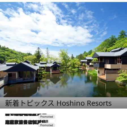
新着トピックス Hoshino Resorts
2026.8.7
【トンボの足水浴】ヒノキの香りに包まれて涼感マックス！約13℃の湧水かけ流しを避暑地「星野温泉 トンボの湯」で体験
2026.7.31
【ホテル帰省】という選択肢をOMOが提案。家族とほどよい距離を保つには「昼は実家、夜は気兼ねなくホテルで！」