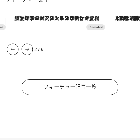
【銀座で出合う最旬美容】美髪ケアや上質な眠り…セルフケアのアップデートから、特別な名入れギフトまで。大人のための「ReFa GINZA」クルーズ
3
/
6
フィーチャー記事一覧