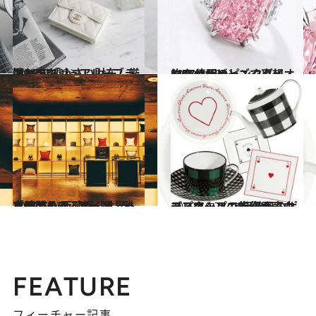
2018.11.12
憧れラグジュアリーブランドの 「小さい財布」厳選BEST6
ファッション
2019.10.6
約27億円のピンクダイヤ!? サザビーズで妄想オークション
ファッション
2019.10.21
京都のめくるめく世界へようこそ 西陣織「HOSOO」で一服、雅な時間
カルチャー
2019.10.7
ディオールの新作ホームコレクション 伊勢丹のポップアップで先行発売中
コミック ＆ エッセイ
FEATURE
フィーチャー記事