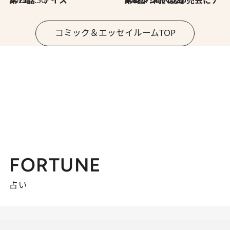
2026.7.30
第15話 アイス
2026.7.30
第8回「同人誌即売会にチャレンジ その2」
コミック＆エッセイルームTOP
FORTUNE
占い