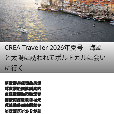
CREA Traveller 2026年夏号 海風
と太陽に誘われてポルトガルに会い
に行く
2026.8.8
リスボンの絶品スイーツ「パステル・デ・ナタ」とは？ポルトガル伝統の奥深い世界へ
2026.7.27
「私の祖国はポルトガル語です」国民的詩人フェルナンド・ペソアと、彼が愛した文学の街を歩く
2026.7.26
ポルトガル近海が育む極上の海の幸。キリリと冷えた白ワインと愉しむ、シーフード専門店の贅沢
2026.7.22
伝統の味をモダンに昇華。高感度な地元客が集う、リスボンの最旬ガストロノミー
2026.7.21
大航海時代の栄華から、震災、独裁、そして革命へ。ポルトガル・首都リスボンの石畳に刻まれた「歴史の光と影」
2026.7.13
エッセイ・ヤマザキマリ「慎ましくも美しき国 ポルトガル」