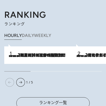
RANKING
ランキング
HOURLY
DAILY
WEEKLY
2026.8.8
「最後に見られてよかった」上野動物園の東園パンダ舎が解体前に特別公開。8月16日まで延長されたパネル展と共に辿る“半世紀”のパンダ飼育《解体工事の図面あり》
2026.8.3
《「文士の子ども被害者の会」発足！》阿川佐和子（72）が語る遠藤周作に北杜夫、劇作家・矢代静一の子どもたちの“文豪プライベート事件簿”
1 / 5
ランキング一覧