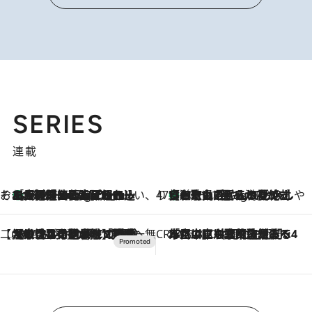
SERIES
連載
そおだよおこの関西おいしい、おやつ紀行
［大阪府箕面市］一皿一皿目の前で仕上げられる、料理を巧みに組み込んだアシェットデセールコース「ミチル アシェット デセール（Michiru assiette dessert）」
10 Hours Ago
47都道府県の手みやげ ひんやりスイーツで夏を満喫
【和歌山県】この夏絶対食べたい 冷やしておいしいおやつ3選 みかんがごろっと丸ごと入ったジュレ
10 Hours Ago
【CREA×星野リゾート】唯一無二。癒しと発見が待つ場所へ
2026.8.7
【トンボの足水浴】ヒノキの香りに包まれて涼感マックス！約13℃の湧水かけ流しを避暑地「星野温泉 トンボの湯」で体験
CREA'S CHOICE
2026.8.7
「立川にも歌舞伎があるんだよ」 片岡仁左衛門・市川中車ら豪華座組みで4年目の立川立飛歌舞伎へ