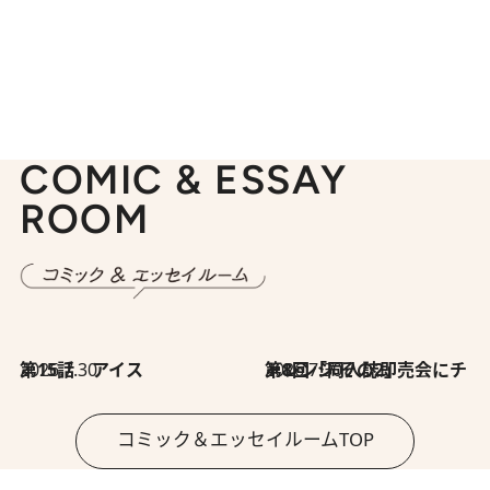
COMIC & ESSAY
ROOM
2026.7.30
第15話 アイス
2026.7.30
第8回「同人誌即売会にチャレンジ その2」
コミック＆エッセイルームTOP