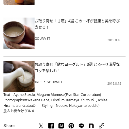
お取り寄せ「甘酒」4選 この一杯が健康と美を呼び
寄せる！
GOURMET
2019.8.16
お取り寄せ「飲むヨーグルト」3選 とろ～り濃厚な
コクを楽しむ！
TRIP
GOURMET
2019.8.15
Text＝Ayano Suzuki, Megumi Momose(Five Star Corporation)
Photographs＝Wakana Baba, Hirofumi Kamaya〈cutout〉, Ichisei
Hiramatsu〈cutout〉 Styling＝Nobuko Nakayama(peddle)
旅＆お出かけ
グルメ
Share