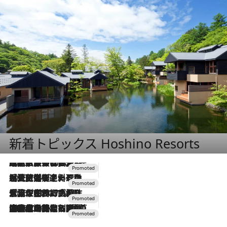
新着トピックス Hoshino Resorts
2026.7.31
【ホテル帰省】という選択肢をOMOが提案。家族とほどよい距離を保つには「昼は実家、夜は気兼ねなくホテルで！」
2026.7.24
【夏限定ディナーコース】旬を迎える稚鮎や花ズッキーニなどをイタリア・トスカーナの郷土料理の手法で満喫！
2026.7.17
「土佐和ハーブかき氷」がOMO7高知に登場！生姜、山椒、大葉など目にも舌にも涼を呼ぶ郷土の味
2026.7.10
NEW OPEN！【界 草津】名湯の地に誕生。趣の異なる2種の温泉と上州ならではの会席・蕎麦割烹など美食を味わう究極の癒やし旅