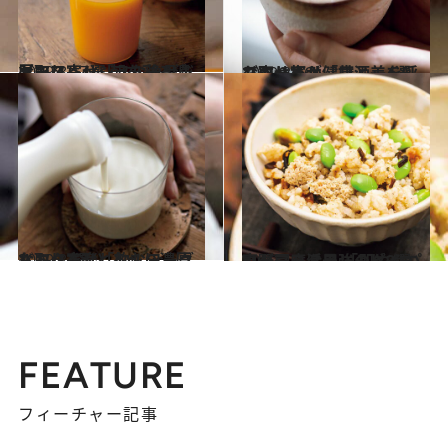
2019.8.17
お取り寄せ「フルーツジュース」4選 朝を彩る濃厚でフレッシュな逸品！
グルメ
2019.8.16
お取り寄せ「甘酒」4選 この一杯が健康と美を呼び寄せる！
グルメ
2019.8.15
お取り寄せ「飲むヨーグルト」3選 とろ～り濃厚なコクを楽しむ！
グルメ
2019.4.8
高野豆腐は最強のダイエットフード！ 「即やせパウダー」活用レシピ2選
ライフスタイル
FEATURE
フィーチャー記事