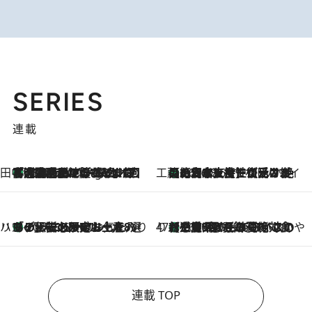
SERIES
連載
田中稲の勝手に再ブーム
「湘南乃風に憧れて」観客大盛上がりの“タオル回し”に、ラッパー顔負けの高速歌唱まで…さだまさし（74）のアグレッシブすぎる現在地
45 Minutes Ago
工藤まやのおもてなしハワイ
【ハワイ土産】ローカルの絶大な支持で復活！ 絶品の幻クッキー《元ファンの日本人女性が受け継いだ名店》
2026.8.6
ハワイ賢者 リサのお気に入りリスト
あの伝説の限定トートも！ リニューアルした「ディーン＆デルーカ ハワイ」で必須のお土産8選
2026.8.6
47都道府県の手みやげ ひんやりスイーツで夏を満喫
【三重県】この夏絶対食べたい 冷やしておいしいおやつ3選 お餅×アイスの新感覚スイーツ
2026.8.6
連載 TOP