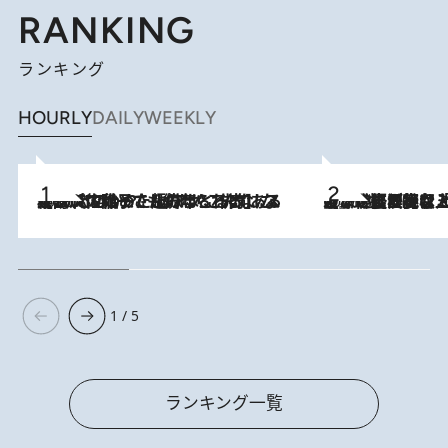
RANKING
ランキング
HOURLY
DAILY
WEEKLY
2026.8.5
【阿川佐和子さんの年とる力】なぜ70代で始めた趣味は“こんなに楽しい”のか？ ピアノ、俳句…スランプに陥っても続けられる“ある秘訣”とは
2026.8.5
【なぜ吉沢亮は「気配を消せる」のか？】興行収入208億の『国宝』を経て挑むミュージカル『ディア・エヴァン・ハンセン』。トップ俳優が舞台上でさらけ出した“孤独”とは
1 / 5
ランキング一覧