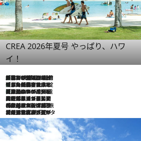
CREA 2026年夏号 やっぱり、ハワ
イ！
「荷物が増えるほど旅ストレスは増す」美容ジャーナリストがたどり着いた最終結論。“化粧品を劇的に減らす”感動の凝縮美容とは
2026.8.6
「旅先には金髪ウィッグを持参」日本と同じメイクでは損してる!? 美容ジャーナリストが提案する“掟破りの旅美容”とは
2026.8.6
【厳選旅コスメ】「身軽さ＆UV対策重視！」ヘアアーティストshucoが選んだ夏旅ベストコスメを発表【Mサイズジップ】
2026.8.6
2026.8.5
【厳選旅コスメ】国内をあちこち移動する河井菜摘が選んだ夏旅ベストコスメ発表！「リラックスアイテムはマスト」【Mサイズジップ】
2026.8.4
【厳選旅コスメ】「紫外線＆乾燥対策しながらメイク感も！」ヘア＆メイクGeorgeが選んだ夏旅ベストコスメを発表！【Mサイズジップ】
2026.8.3
【厳選旅コスメ】「保湿もタイパ重視！」“サウナ好き”タレント清水みさとが愛用する夏旅ベストコスメを発表！【Mサイズジップ】