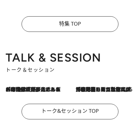
特集 TOP
TALK & SESSION
トーク＆セッション
2026.8.3
「今後値上げがあるとすれば…」「リスクがあるのは今年の冬」エネルギー専門家が語る、ホルムズ海峡封鎖が家庭にもたらす“ある心配”
2026.8.3
「住宅建てられない…」「サーチャージ料の高値が続いている」ホルムズ海峡封鎖による影響はいつまで続く？《エネルギー専門家に聞く“どうなる日本の暮らし”》
トーク&セッション TOP