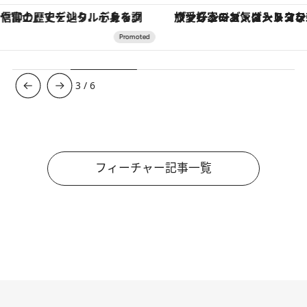
ヴァシュロン・コンスタンタン「オーヴァーシーズ・オートマティック」。旅愛好家のお気に入りコレクションから、ジェンダーレスな新作が登場
【夏限定ディナーコース】旬を迎
3
/
6
フィーチャー記事一覧