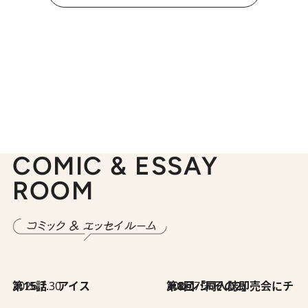
COMIC & ESSAY
ROOM
2026.7.30
第15話 アイス
2026.7.30
第8回「同人誌即売会にチャレンジ その2」