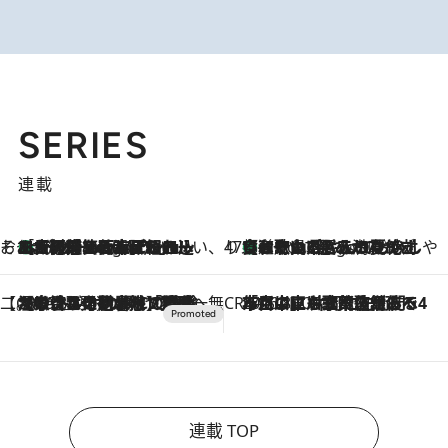
SERIES
連載
そおだよおこの関西おいしい、おやつ紀行
［大阪府箕面市］一皿一皿目の前で仕上げられる、料理を巧みに組み込んだアシェットデセールコース「ミチル アシェット デセール（Michiru assiette dessert）」
4 Hours Ago
47都道府県の手みやげ ひんやりスイーツで夏を満喫
【和歌山県】この夏絶対食べたい 冷やしておいしいおやつ3選 みかんがごろっと丸ごと入ったジュレ
4 Hours Ago
【CREA×星野リゾート】唯一無二。癒しと発見が待つ場所へ
2026.8.7
【トンボの足水浴】ヒノキの香りに包まれて涼感マックス！約13℃の湧水かけ流しを避暑地「星野温泉 トンボの湯」で体験
CREA'S CHOICE
2026.8.7
「立川にも歌舞伎があるんだよ」 片岡仁左衛門・市川中車ら豪華座組みで4年目の立川立飛歌舞伎へ
連載 TOP