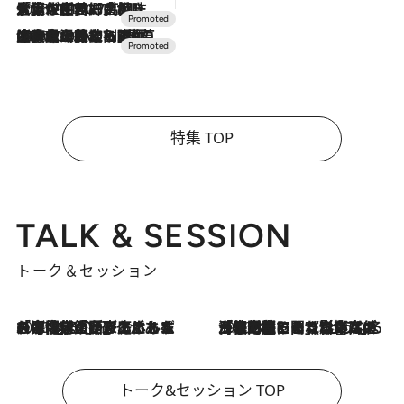
2026.7.17
「土佐和ハーブかき氷」がOMO7高知に登場！生姜、山椒、大葉など目にも舌にも涼を呼ぶ郷土の味
2026.7.10
NEW OPEN！【界 草津】名湯の地に誕生。趣の異なる2種の温泉と上州ならではの会席・蕎麦割烹など美食を味わう究極の癒やし旅
特集 TOP
TALK & SESSION
トーク＆セッション
2026.8.3
「今後値上げがあるとすれば…」「リスクがあるのは今年の冬」エネルギー専門家が語る、ホルムズ海峡封鎖が家庭にもたらす“ある心配”
2026.8.3
「住宅建てられない…」「サーチャージ料の高値が続いている」ホルムズ海峡封鎖による影響はいつまで続く？《エネルギー専門家に聞く“どうなる日本の暮らし”》
トーク&セッション TOP