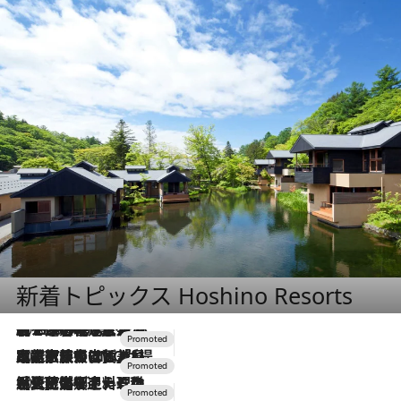
新着トピックス Hoshino Resorts
2026.8.7
【トンボの足水浴】ヒノキの香りに包まれて涼感マックス！約13℃の湧水かけ流しを避暑地「星野温泉 トンボの湯」で体験
2026.7.31
【ホテル帰省】という選択肢をOMOが提案。家族とほどよい距離を保つには「昼は実家、夜は気兼ねなくホテルで！」
2026.7.24
【夏限定ディナーコース】旬を迎える稚鮎や花ズッキーニなどをイタリア・トスカーナの郷土料理の手法で満喫！