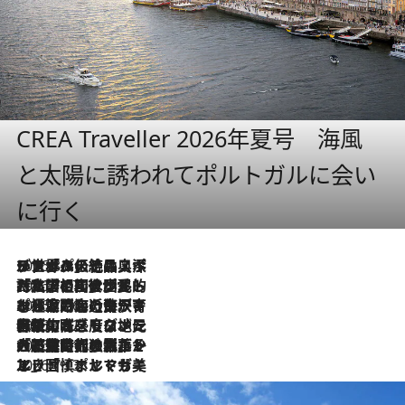
CREA Traveller 2026年夏号 海風
と太陽に誘われてポルトガルに会い
に行く
2026.8.8
リスボンの絶品スイーツ「パステル・デ・ナタ」とは？ポルトガル伝統の奥深い世界へ
2026.7.27
「私の祖国はポルトガル語です」国民的詩人フェルナンド・ペソアと、彼が愛した文学の街を歩く
2026.7.26
ポルトガル近海が育む極上の海の幸。キリリと冷えた白ワインと愉しむ、シーフード専門店の贅沢
2026.7.22
伝統の味をモダンに昇華。高感度な地元客が集う、リスボンの最旬ガストロノミー
2026.7.21
大航海時代の栄華から、震災、独裁、そして革命へ。ポルトガル・首都リスボンの石畳に刻まれた「歴史の光と影」
2026.7.13
エッセイ・ヤマザキマリ「慎ましくも美しき国 ポルトガル」