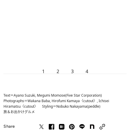
1
2
3
4
Text＝Ayano Suzuki, Megumi Momose(Five Star Corporation)
Photographs＝Wakana Baba, Hirofumi Kamaya〈cutout〉, Ichisei
Hiramatsu〈cutout〉 Styling＝Nobuko Nakayama(peddle)
旅＆お出かけ
グルメ
Share