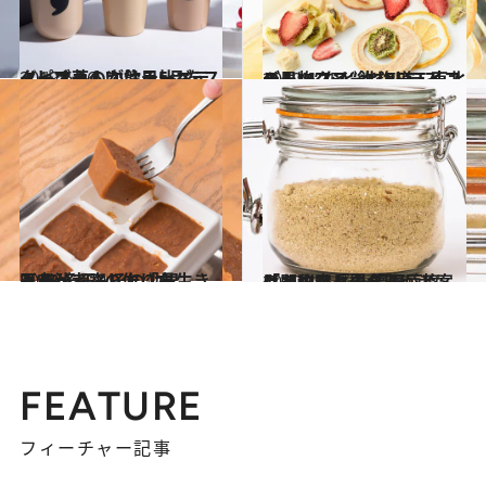
2019.6.16
タピオカの次はチーズティーブーム!? 注目5品をスイーツ芸人が飲み比べ
グルメ
2019.6.15
デトックス“飲むドライフルーツ”など 北海道・東北の果物スイーツBEST7
グルメ
2018.12.29
医者が考案した「長生きみそ汁」 みその効果と“みそ玉”の作り方
グルメ
2019.4.7
ダイエットの名医が考案した秘密兵器 高野豆腐「即やせパウダー」とは？
ライフスタイル
FEATURE
フィーチャー記事