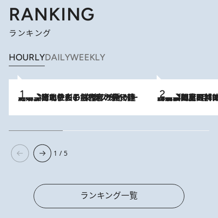
RANKING
ランキング
HOURLY
DAILY
WEEKLY
2026.8.3
《「文士の子ども被害者の会」発足！》阿川佐和子（72）が語る遠藤周作に北杜夫、劇作家・矢代静一の子どもたちの“文豪プライベート事件簿”
2026.8.8
「最後に見られてよかった」上野動物園の東園パンダ舎が解体前に特別公開。8月16日まで延長されたパネル展と共に辿る“半世紀”のパンダ飼育《解体工事の図面あり》
1 / 5
ランキング一覧