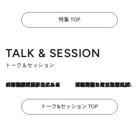
特集 TOP
TALK & SESSION
トーク＆セッション
2026.8.3
「今後値上げがあるとすれば…」「リスクがあるのは今年の冬」エネルギー専門家が語る、ホルムズ海峡封鎖が家庭にもたらす“ある心配”
2026.8.3
「住宅建てられない…」「サーチャージ料の高値が続いている」ホルムズ海峡封鎖による影響はいつまで続く？《エネルギー専門家に聞く“どうなる日本の暮らし”》
トーク&セッション TOP