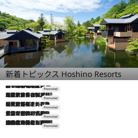
新着トピックス Hoshino Resorts
2026.8.7
【トンボの足水浴】ヒノキの香りに包まれて涼感マックス！約13℃の湧水かけ流しを避暑地「星野温泉 トンボの湯」で体験
2026.7.31
【ホテル帰省】という選択肢をOMOが提案。家族とほどよい距離を保つには「昼は実家、夜は気兼ねなくホテルで！」
2026.7.24
【夏限定ディナーコース】旬を迎える稚鮎や花ズッキーニなどをイタリア・トスカーナの郷土料理の手法で満喫！
2026.7.17
「土佐和ハーブかき氷」がOMO7高知に登場！生姜、山椒、大葉など目にも舌にも涼を呼ぶ郷土の味
2026.7.10
NEW OPEN！【界 草津】名湯の地に誕生。趣の異なる2種の温泉と上州ならではの会席・蕎麦割烹など美食を味わう究極の癒やし旅