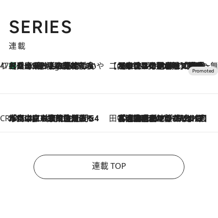
SERIES
連載
47都道府県の手みやげ ひんやりスイーツで夏を満喫
【兵庫県】この夏絶対食べたい 冷やしておいしいおやつ3選 淡路島の恵みをジェラートに集約
7 Hours Ago
【CREA×星野リゾート】唯一無二。癒しと発見が待つ場所へ
2026.8.7
【トンボの足水浴】ヒノキの香りに包まれて涼感マックス！約13℃の湧水かけ流しを避暑地「星野温泉 トンボの湯」で体験
CREA'S CHOICE
2026.8.7
「立川にも歌舞伎があるんだよ」 片岡仁左衛門・市川中車ら豪華座組みで4年目の立川立飛歌舞伎へ
田中稲の勝手に再ブーム
2026.8.7
「湘南乃風に憧れて」観客大盛上がりの“タオル回し”に、ラッパー顔負けの高速歌唱まで…さだまさし（74）のアグレッシブすぎる現在地
連載 TOP