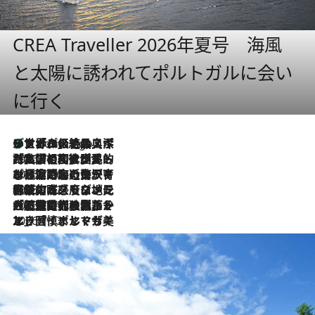
CREA Traveller 2026年夏号 海風
と太陽に誘われてポルトガルに会い
に行く
リスボンの絶品スイーツ「パステル・デ・ナタ」とは？ポルトガル伝統の奥深い世界へ
7 Hours Ago
2026.7.27
「私の祖国はポルトガル語です」国民的詩人フェルナンド・ペソアと、彼が愛した文学の街を歩く
2026.7.26
ポルトガル近海が育む極上の海の幸。キリリと冷えた白ワインと愉しむ、シーフード専門店の贅沢
2026.7.22
伝統の味をモダンに昇華。高感度な地元客が集う、リスボンの最旬ガストロノミー
2026.7.21
大航海時代の栄華から、震災、独裁、そして革命へ。ポルトガル・首都リスボンの石畳に刻まれた「歴史の光と影」
2026.7.13
エッセイ・ヤマザキマリ「慎ましくも美しき国 ポルトガル」