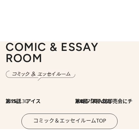
COMIC & ESSAY
ROOM
2026.7.30
第15話 アイス
2026.7.30
第8回「同人誌即売会にチャレンジ その2」
コミック＆エッセイルームTOP