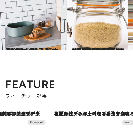
2019.6.1
「パンのための道具」大図鑑 バターケース他7分野の名品が満載！
ライフスタイル
2019.4.7
ダイエットの名医が考案した秘密兵器 高野豆腐「即やせパウダー」とは？
ライフスタイル
FEATURE
フィーチャー記事
【夏限定ディナーコース】旬を迎える稚鮎や花ズッキーニなどをイタリア・トスカーナの郷土料理の手法で満喫！