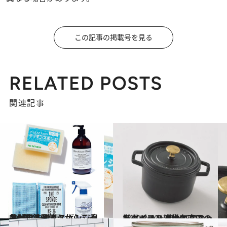
この記事の掲載号を見る
RELATED POSTS
関連記事
2019.7.10
台所用洗剤＆スポンジ良品9選 毎日使うからこそ差が出る！
ライフスタイル
2019.3.10
スタイリスト椎名直子の厳選ギフト 使ってよかったキッチン雑貨BEST7
ライフスタイル