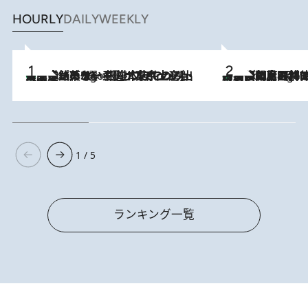
HOURLY
DAILY
WEEKLY
【間違いのない王道・東京土産】資生堂パーラー 銀座本店でのみ出会える銘菓5選《極上プディング・濃厚チーズケーキ・ボンボンショコラほか》
7 Hours Ago
「最後に見られてよかった」上野動物園の東園パンダ舎が解体前に特別公開。8月16日まで延長されたパネル展と共に辿る“半世紀”のパンダ飼育《解体工事の図面あり》
7 Hours Ago
1 / 5
ランキング一覧