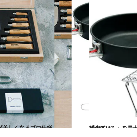
2018.5.10
「山ごはん」を最大限に楽しむための 最小限のクッキングツールをご紹介！
グルメ