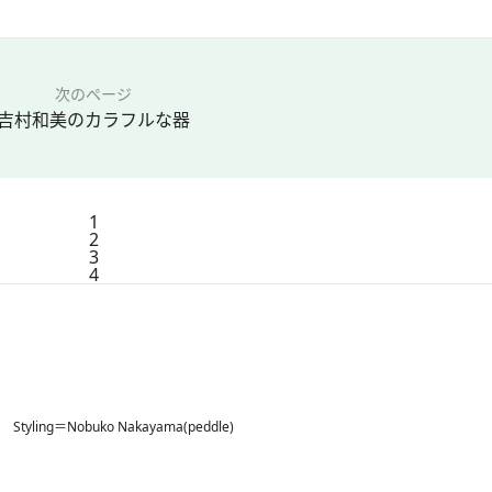
次のページ
吉村和美のカラフルな器
1
2
3
4
 Styling＝Nobuko Nakayama(peddle)