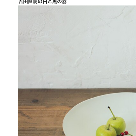
吉田直嗣の白と黒の器