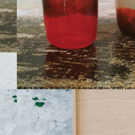
2019.1.9
ガラス作家・長野史子の手がける器は 不揃いゆえの造形の魅力が楽しめる
ライフスタイル