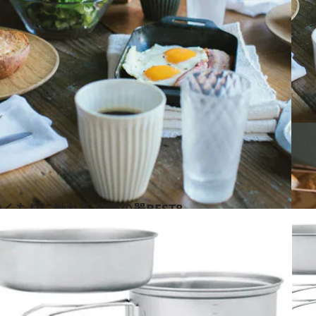
くもりに触れる 作家の器BEST8