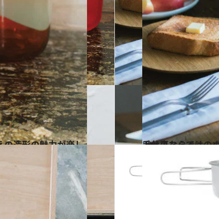
2019.1.8
手仕事ならではのぬ
ライフスタイル