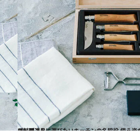
2018.4.1
プレゼントに選びたいキッチンの名脇役 使う姿が美しくなるプロ仕様の料理道具
ライフスタイル