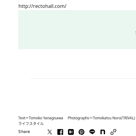
http://rectohall.com/
Text＝Tomoko Yanagisawa Photographs＝Tomokatsu Noro(TRIVAL)
ライフスタイル
Share