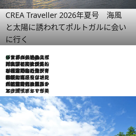
CREA Traveller 2026年夏号 海風
と太陽に誘われてポルトガルに会い
に行く
リスボンの絶品スイーツ「パステル・デ・ナタ」とは？ポルトガル伝統の奥深い世界へ
9 Hours Ago
2026.7.27
「私の祖国はポルトガル語です」国民的詩人フェルナンド・ペソアと、彼が愛した文学の街を歩く
2026.7.26
ポルトガル近海が育む極上の海の幸。キリリと冷えた白ワインと愉しむ、シーフード専門店の贅沢
2026.7.22
伝統の味をモダンに昇華。高感度な地元客が集う、リスボンの最旬ガストロノミー
2026.7.21
大航海時代の栄華から、震災、独裁、そして革命へ。ポルトガル・首都リスボンの石畳に刻まれた「歴史の光と影」
2026.7.13
エッセイ・ヤマザキマリ「慎ましくも美しき国 ポルトガル」