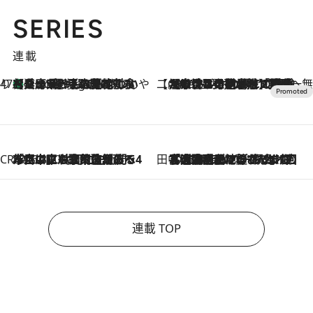
SERIES
連載
47都道府県の手みやげ ひんやりスイーツで夏を満喫
【兵庫県】この夏絶対食べたい 冷やしておいしいおやつ3選 淡路島の恵みをジェラートに集約
9 Hours Ago
【CREA×星野リゾート】唯一無二。癒しと発見が待つ場所へ
2026.8.7
【トンボの足水浴】ヒノキの香りに包まれて涼感マックス！約13℃の湧水かけ流しを避暑地「星野温泉 トンボの湯」で体験
CREA'S CHOICE
2026.8.7
「立川にも歌舞伎があるんだよ」 片岡仁左衛門・市川中車ら豪華座組みで4年目の立川立飛歌舞伎へ
田中稲の勝手に再ブーム
2026.8.7
「湘南乃風に憧れて」観客大盛上がりの“タオル回し”に、ラッパー顔負けの高速歌唱まで…さだまさし（74）のアグレッシブすぎる現在地
連載 TOP