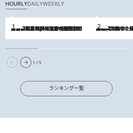
HOURLY
DAILY
WEEKLY
「最後に見られてよかった」上野動物園の東園パンダ舎が解体前に特別公開。8月16日まで延長されたパネル展と共に辿る“半世紀”のパンダ飼育《解体工事の図面あり》
9 Hours Ago
2026.8.5
【阿川佐和子さんの年とる力】なぜ70代で始めた趣味は“こんなに楽しい”のか？ ピアノ、俳句…スランプに陥っても続けられる“ある秘訣”とは
1 / 5
ランキング一覧