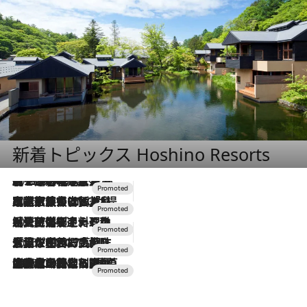
新着トピックス Hoshino Resorts
2026.8.7
【トンボの足水浴】ヒノキの香りに包まれて涼感マックス！約13℃の湧水かけ流しを避暑地「星野温泉 トンボの湯」で体験
2026.7.31
【ホテル帰省】という選択肢をOMOが提案。家族とほどよい距離を保つには「昼は実家、夜は気兼ねなくホテルで！」
2026.7.24
【夏限定ディナーコース】旬を迎える稚鮎や花ズッキーニなどをイタリア・トスカーナの郷土料理の手法で満喫！
2026.7.17
「土佐和ハーブかき氷」がOMO7高知に登場！生姜、山椒、大葉など目にも舌にも涼を呼ぶ郷土の味
2026.7.10
NEW OPEN！【界 草津】名湯の地に誕生。趣の異なる2種の温泉と上州ならではの会席・蕎麦割烹など美食を味わう究極の癒やし旅