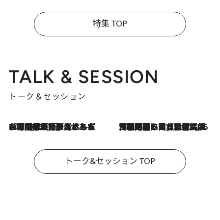
特集 TOP
TALK & SESSION
トーク＆セッション
2026.8.3
「今後値上げがあるとすれば…」「リスクがあるのは今年の冬」エネルギー専門家が語る、ホルムズ海峡封鎖が家庭にもたらす“ある心配”
2026.8.3
「住宅建てられない…」「サーチャージ料の高値が続いている」ホルムズ海峡封鎖による影響はいつまで続く？《エネルギー専門家に聞く“どうなる日本の暮らし”》
トーク&セッション TOP