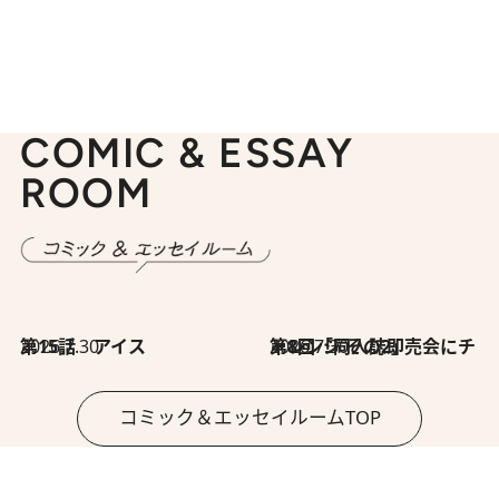
COMIC & ESSAY
ROOM
2026.7.30
第15話 アイス
2026.7.30
第8回「同人誌即売会にチャレンジ その2」
コミック＆エッセイルームTOP