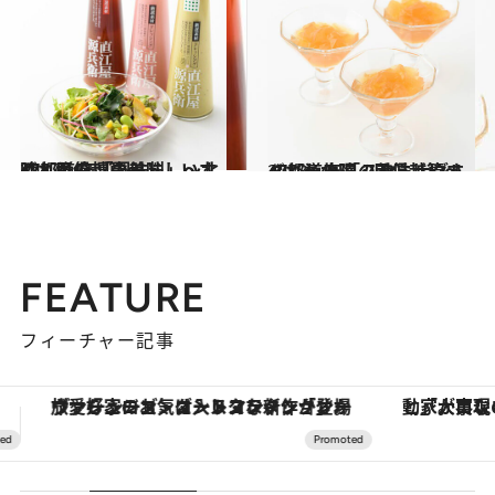
2017.11.5
47都道府県の美味しいすぐれもの 「調味料」～北陸・甲信越篇～
グルメ
2018.6.17
47都道府県の美味しいすぐれもの 「スタミナグルメ」～北陸・甲信越篇～
グルメ
FEATURE
フィーチャー記事
「大事なのは地域の意識を変えること」。ロレックス賞受賞の自然保護活動家が実現させたナイジェリアの自然環境の復活
【夏限定ディナーコース】旬を迎