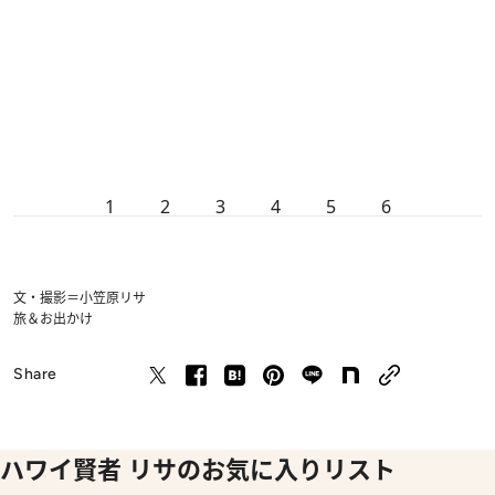
1
2
3
4
5
6
文・撮影＝小笠原リサ
旅＆お出かけ
Share
ハワイ賢者 リサのお気に入りリスト