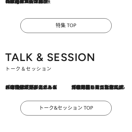
2026.8.4
【厳選旅コスメ】「紫外線＆乾燥対策しながらメイク感も！」ヘア＆メイクGeorgeが選んだ夏旅ベストコスメを発表！【Mサイズジップ】
特集 TOP
TALK & SESSION
トーク＆セッション
2026.8.3
「今後値上げがあるとすれば…」「リスクがあるのは今年の冬」エネルギー専門家が語る、ホルムズ海峡封鎖が家庭にもたらす“ある心配”
2026.8.3
「住宅建てられない…」「サーチャージ料の高値が続いている」ホルムズ海峡封鎖による影響はいつまで続く？《エネルギー専門家に聞く“どうなる日本の暮らし”》
トーク&セッション TOP