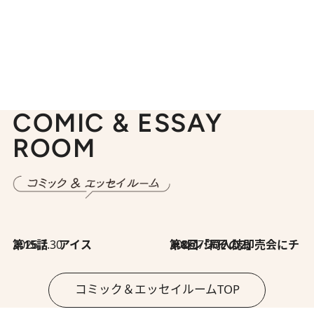
COMIC & ESSAY
ROOM
2026.7.30
第15話 アイス
2026.7.30
第8回「同人誌即売会にチャレンジ その2」
コミック＆エッセイルームTOP