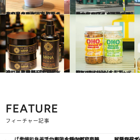
2018.10.31
ハワイのスタバで飲めるドリンク9選 限定メニューや裏メニューを制覇せよ
旅＆お出かけ
2018.10.12
ハワイのスタバで買えるお土産10選！ 渡航70回超の人気ハワイ本著者が推薦
旅＆お出かけ
2017.11.13
ハワイに住む日本人が友達に熱烈推薦 「女子的」ハワイ土産BEST12！
旅＆お出かけ
2017.6.8
CREA取材班が本気買いした ハワイみやげ【フード篇】
旅＆お出かけ
FEATURE
フィーチャー記事
【夏限定ディナーコース】旬を迎える稚鮎や花ズッキーニなどをイタリア・トスカーナの郷土料理の手法で満喫！