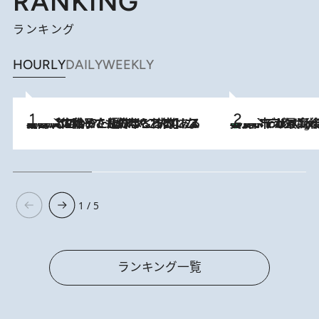
RANKING
ランキング
HOURLY
DAILY
WEEKLY
2026.8.5
【阿川佐和子さんの年とる力】なぜ70代で始めた趣味は“こんなに楽しい”のか？ ピアノ、俳句…スランプに陥っても続けられる“ある秘訣”とは
美食、デザイン、ホスピタリティのすべてが最高峰！ ノルウェー第4の都市スタヴァンゲルのW
10 Hours Ago
1 / 5
ランキング一覧