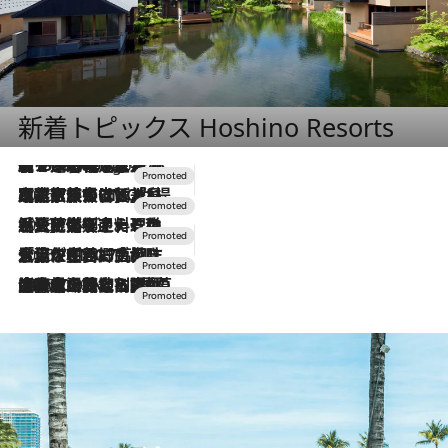
新着トピックス Hoshino Resorts
【トンボの足水浴】ヒノキの香りに包まれて涼感マックス！約13℃の湧水かけ流しを避暑地「星野温泉 トンボの湯」で体験
8 Hours Ago
2026.7.31
【ホテル帰省】という選択肢をOMOが提案。家族とほどよい距離を保つには「昼は実家、夜は気兼ねなくホテルで！」
2026.7.24
【夏限定ディナーコース】旬を迎える稚鮎や花ズッキーニなどをイタリア・トスカーナの郷土料理の手法で満喫！
2026.7.17
「土佐和ハーブかき氷」がOMO7高知に登場！生姜、山椒、大葉など目にも舌にも涼を呼ぶ郷土の味
2026.7.10
NEW OPEN！【界 草津】名湯の地に誕生。趣の異なる2種の温泉と上州ならではの会席・蕎麦割烹など美食を味わう究極の癒やし旅