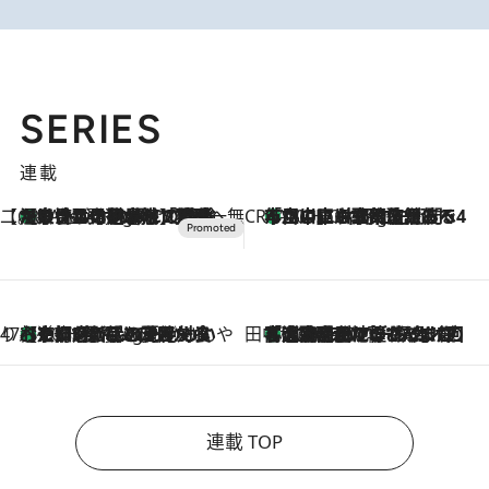
SERIES
連載
【CREA×星野リゾート】唯一無二。癒しと発見が待つ場所へ
【トンボの足水浴】ヒノキの香りに包まれて涼感マックス！約13℃の湧水かけ流しを避暑地「星野温泉 トンボの湯」で体験
8 Hours Ago
CREA'S CHOICE
「立川にも歌舞伎があるんだよ」 片岡仁左衛門・市川中車ら豪華座組みで4年目の立川立飛歌舞伎へ
10 Hours Ago
47都道府県の手みやげ ひんやりスイーツで夏を満喫
【京都府】この夏絶対食べたい 冷やしておいしいおやつ3選 ひと口目から心を掴む新緑のテリーヌ
10 Hours Ago
田中稲の勝手に再ブーム
「湘南乃風に憧れて」観客大盛上がりの“タオル回し”に、ラッパー顔負けの高速歌唱まで…さだまさし（74）のアグレッシブすぎる現在地
2026.8.7
連載 TOP