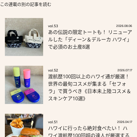
この連載の別の記事を読む
vol.53
2026.08.06
あの伝説の限定トートも！ リニューア
ルした「ディーン＆デルーカ ハワイ」
で必須のお土産8選
vol.52
2026.07.17
渡航歴100回以上のハワイ通が厳選！
世界の最旬コスメが集まる「セフォ
ラ」で買うべき《日本未上陸コスメ＆
スキンケア10選》
vol.51
2026.04.17
ハワイに行ったら絶対食べたい！ ハ
ワイ渡航歴100回超の達人が厳選する