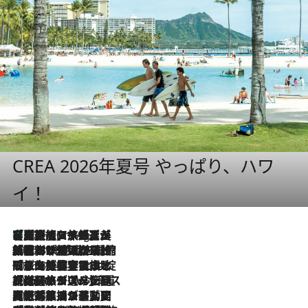
CREA 2026年夏号 やっぱり、ハワ
イ！
【厳選旅コスメ】「多機能アイテムがメイン！」旅好き美容エディターが選んだ夏旅ベストコスメを発表【Mサイズジップ】
10 Hours Ago
2026.8.6
「荷物が増えるほど旅ストレスは増す」美容ジャーナリストがたどり着いた最終結論。“化粧品を劇的に減らす”感動の凝縮美容とは
2026.8.6
「旅先には金髪ウィッグを持参」日本と同じメイクでは損してる!? 美容ジャーナリストが提案する“掟破りの旅美容”とは
2026.8.6
【厳選旅コスメ】「身軽さ＆UV対策重視！」ヘアアーティストshucoが選んだ夏旅ベストコスメを発表【Mサイズジップ】
2026.8.5
【厳選旅コスメ】国内をあちこち移動する河井菜摘が選んだ夏旅ベストコスメ発表！「リラックスアイテムはマスト」【Mサイズジップ】