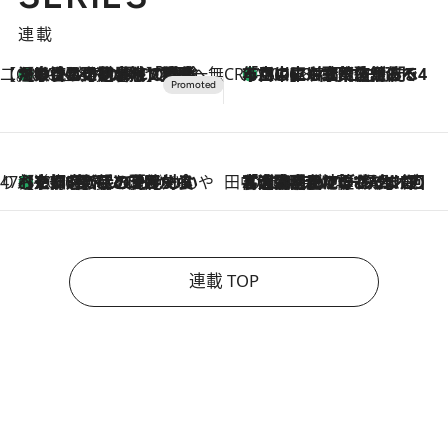
連載
【CREA×星野リゾート】唯一無二。癒しと発見が待つ場所へ
【トンボの足水浴】ヒノキの香りに包まれて涼感マックス！約13℃の湧水かけ流しを避暑地「星野温泉 トンボの湯」で体験
2026.8.7
CREA'S CHOICE
「立川にも歌舞伎があるんだよ」 片岡仁左衛門・市川中車ら豪華座組みで4年目の立川立飛歌舞伎へ
2026.8.7
47都道府県の手みやげ ひんやりスイーツで夏を満喫
【京都府】この夏絶対食べたい 冷やしておいしいおやつ3選 ひと口目から心を掴む新緑のテリーヌ
2026.8.7
田中稲の勝手に再ブーム
2026.8.7
「湘南乃風に憧れて」観客大盛上がりの“タオル回し”に、ラッパー顔負けの高速歌唱まで…さだまさし（74）のアグレッシブすぎる現在地
連載 TOP