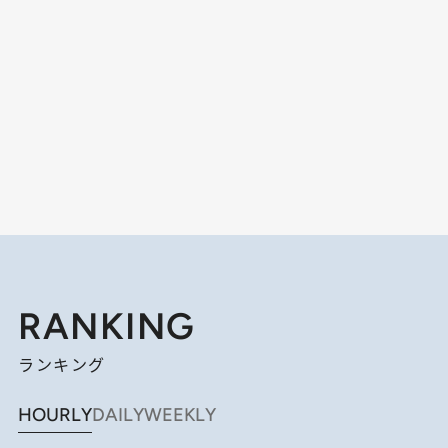
RANKING
ランキング
HOURLY
DAILY
WEEKLY