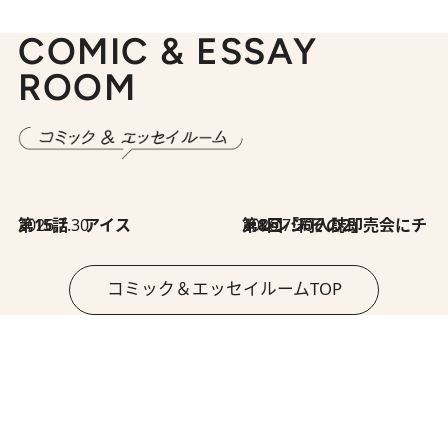
COMIC & ESSAY
ROOM
2026.7.30
第15話 アイス
2026.7.30
第8回「同人誌即売会にチャレンジ その2」
コミック＆エッセイルームTOP