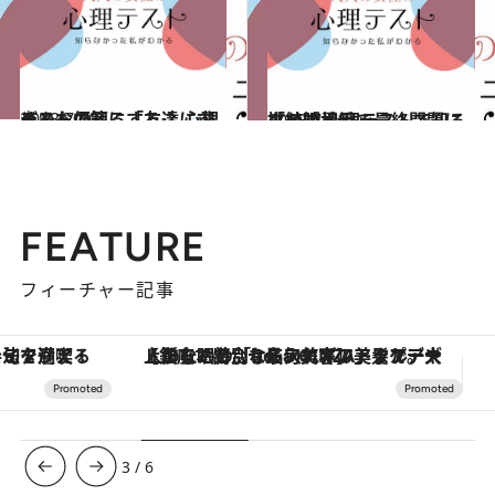
2018.7.20
どんな便箋にする？ 心理テストで知る「友達に求めるもの」
占い
2018.7.14
クイズ番組で最終問題に挑む時 心理テストで知る「結婚相手」
占い
FEATURE
フィーチャー記事
【銀座で出合う最旬美容】美髪ケアや上質な眠り…セルフケアのアップデートから、特別な名入れギフトまで。大人のための「ReFa GINZA」クルーズ
3
/
6