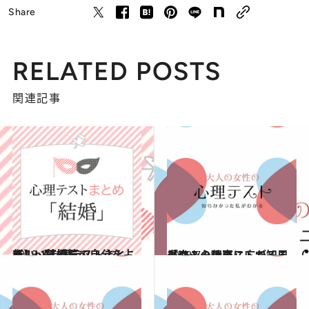
Share
RELATED POSTS
関連記事
2018.1.1
新しい気持ちで自分を占う！ 【心理テストまとめ】～結婚篇～
占い
2018.7.21
タクシーの窓に広がる風景は？心理テストで知る「恋人の仕事」
占い