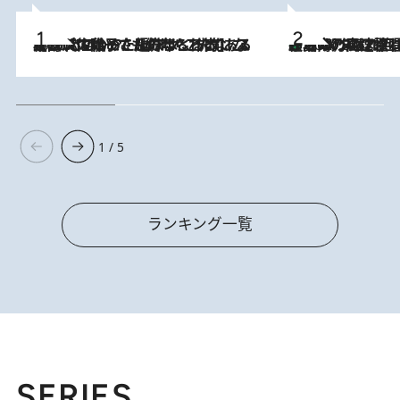
2026.8.5
【阿川佐和子さんの年とる力】なぜ70代で始めた趣味は“こんなに楽しい”のか？ ピアノ、俳句…スランプに陥っても続けられる“ある秘訣”とは
「湘南乃風に憧れて」観客大盛上がりの“タオル回し”に、ラッパー顔負けの高速歌唱まで…さだまさし（74）のアグレッシブすぎる現在地
2026.8.7
1 / 5
ランキング一覧
SERIES