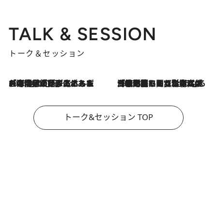
TALK & SESSION
トーク＆セッション
2026.8.3
「今後値上げがあるとすれば…」「リスクがあるのは今年の冬」エネルギー専門家が語る、ホルムズ海峡封鎖が家庭にもたらす“ある心配”
2026.8.3
「住宅建てられない…」「サーチャージ料の高値が続いている」ホルムズ海峡封鎖による影響はいつまで続く？《エネルギー専門家に聞く“どうなる日本の暮らし”》
トーク&セッション TOP