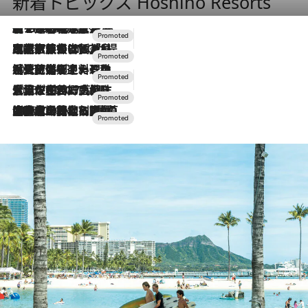
新着トピックス Hoshino Resorts
【トンボの足水浴】ヒノキの香りに包まれて涼感マックス！約13℃の湧水かけ流しを避暑地「星野温泉 トンボの湯」で体験
2026.8.7
2026.7.31
【ホテル帰省】という選択肢をOMOが提案。家族とほどよい距離を保つには「昼は実家、夜は気兼ねなくホテルで！」
2026.7.24
【夏限定ディナーコース】旬を迎える稚鮎や花ズッキーニなどをイタリア・トスカーナの郷土料理の手法で満喫！
2026.7.17
「土佐和ハーブかき氷」がOMO7高知に登場！生姜、山椒、大葉など目にも舌にも涼を呼ぶ郷土の味
2026.7.10
NEW OPEN！【界 草津】名湯の地に誕生。趣の異なる2種の温泉と上州ならではの会席・蕎麦割烹など美食を味わう究極の癒やし旅