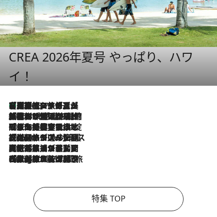
CREA 2026年夏号 やっぱり、ハワ
イ！
【厳選旅コスメ】「多機能アイテムがメイン！」旅好き美容エディターが選んだ夏旅ベストコスメを発表【Mサイズジップ】
2026.8.7
2026.8.6
「荷物が増えるほど旅ストレスは増す」美容ジャーナリストがたどり着いた最終結論。“化粧品を劇的に減らす”感動の凝縮美容とは
2026.8.6
「旅先には金髪ウィッグを持参」日本と同じメイクでは損してる!? 美容ジャーナリストが提案する“掟破りの旅美容”とは
2026.8.6
【厳選旅コスメ】「身軽さ＆UV対策重視！」ヘアアーティストshucoが選んだ夏旅ベストコスメを発表【Mサイズジップ】
2026.8.5
【厳選旅コスメ】国内をあちこち移動する河井菜摘が選んだ夏旅ベストコスメ発表！「リラックスアイテムはマスト」【Mサイズジップ】
2026.8.4
【厳選旅コスメ】「紫外線＆乾燥対策しながらメイク感も！」ヘア＆メイクGeorgeが選んだ夏旅ベストコスメを発表！【Mサイズジップ】
特集 TOP