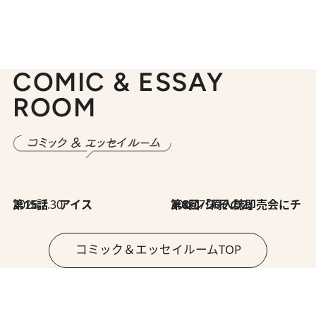
COMIC & ESSAY
ROOM
2026.7.30
第15話 アイス
2026.7.30
第8回「同人誌即売会にチャレンジ その2」
コミック＆エッセイルームTOP