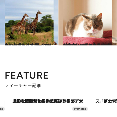
2015.7.31
キリンやライオン、ヒョウにも会える！ 南アフリカのラグジュアリーロッジ
旅＆お出かけ
2014.12.3
『商店街のネコ店長』刊行記念 看板ネコ“総選挙”結果発表！
ライフスタイル
FEATURE
フィーチャー記事
「星のや富士」でデジタルデトックス。冨士信仰の歴史を辿り、心身を調える。
【夏限定ディナーコース】旬を迎