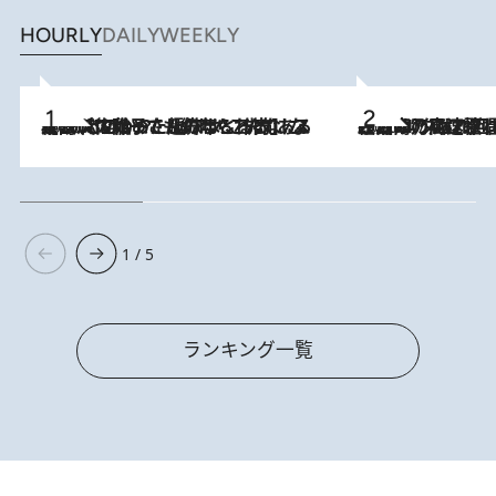
HOURLY
DAILY
WEEKLY
2026.8.5
【阿川佐和子さんの年とる力】なぜ70代で始めた趣味は“こんなに楽しい”のか？ ピアノ、俳句…スランプに陥っても続けられる“ある秘訣”とは
2026.8.7
「湘南乃風に憧れて」観客大盛上がりの“タオル回し”に、ラッパー顔負けの高速歌唱まで…さだまさし（74）のアグレッシブすぎる現在地
1 / 5
ランキング一覧