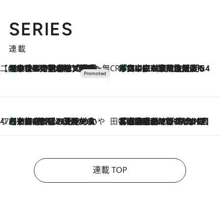
SERIES
連載
【CREA×星野リゾート】唯一無二。癒しと発見が待つ場所へ
【トンボの足水浴】ヒノキの香りに包まれて涼感マックス！約13℃の湧水かけ流しを避暑地「星野温泉 トンボの湯」で体験
2026.8.7
CREA'S CHOICE
「立川にも歌舞伎があるんだよ」 片岡仁左衛門・市川中車ら豪華座組みで4年目の立川立飛歌舞伎へ
2026.8.7
47都道府県の手みやげ ひんやりスイーツで夏を満喫
【京都府】この夏絶対食べたい 冷やしておいしいおやつ3選 ひと口目から心を掴む新緑のテリーヌ
2026.8.7
田中稲の勝手に再ブーム
2026.8.7
「湘南乃風に憧れて」観客大盛上がりの“タオル回し”に、ラッパー顔負けの高速歌唱まで…さだまさし（74）のアグレッシブすぎる現在地
連載 TOP