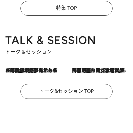
特集 TOP
TALK & SESSION
トーク＆セッション
2026.8.3
「今後値上げがあるとすれば…」「リスクがあるのは今年の冬」エネルギー専門家が語る、ホルムズ海峡封鎖が家庭にもたらす“ある心配”
2026.8.3
「住宅建てられない…」「サーチャージ料の高値が続いている」ホルムズ海峡封鎖による影響はいつまで続く？《エネルギー専門家に聞く“どうなる日本の暮らし”》
トーク&セッション TOP