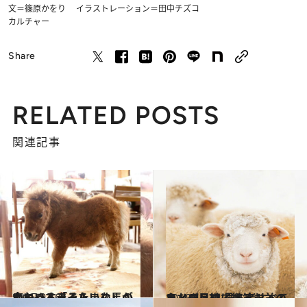
文＝篠原かをり イラストレーション＝田中チズコ
カルチャー
Share
RELATED POSTS
関連記事
2015.9.16
ぬいぐるみみたいな馬の赤ちゃん「そらまめ」がかわいすぎる！
ライフスタイル
2016.4.23
カメラ目線で微笑む羊のまなざしは 見る者すべてをメロメロにする！
ライフスタイル