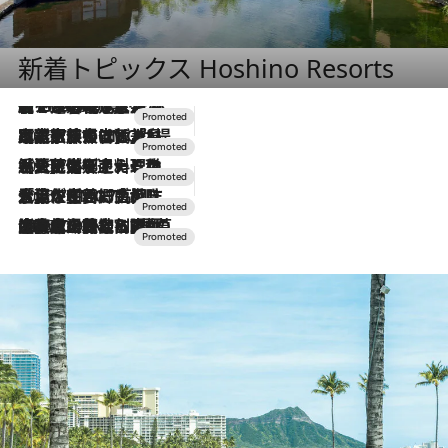
新着トピックス Hoshino Resorts
【トンボの足水浴】ヒノキの香りに包まれて涼感マックス！約13℃の湧水かけ流しを避暑地「星野温泉 トンボの湯」で体験
2026.8.7
2026.7.31
【ホテル帰省】という選択肢をOMOが提案。家族とほどよい距離を保つには「昼は実家、夜は気兼ねなくホテルで！」
2026.7.24
【夏限定ディナーコース】旬を迎える稚鮎や花ズッキーニなどをイタリア・トスカーナの郷土料理の手法で満喫！
2026.7.17
「土佐和ハーブかき氷」がOMO7高知に登場！生姜、山椒、大葉など目にも舌にも涼を呼ぶ郷土の味
2026.7.10
NEW OPEN！【界 草津】名湯の地に誕生。趣の異なる2種の温泉と上州ならではの会席・蕎麦割烹など美食を味わう究極の癒やし旅