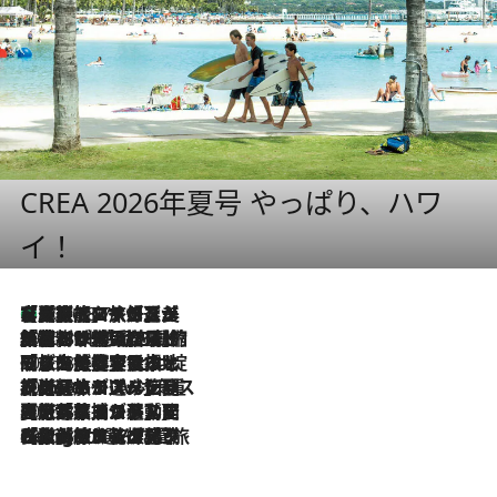
CREA 2026年夏号 やっぱり、ハワ
イ！
【厳選旅コスメ】「多機能アイテムがメイン！」旅好き美容エディターが選んだ夏旅ベストコスメを発表【Mサイズジップ】
2026.8.7
2026.8.6
「荷物が増えるほど旅ストレスは増す」美容ジャーナリストがたどり着いた最終結論。“化粧品を劇的に減らす”感動の凝縮美容とは
2026.8.6
「旅先には金髪ウィッグを持参」日本と同じメイクでは損してる!? 美容ジャーナリストが提案する“掟破りの旅美容”とは
2026.8.6
【厳選旅コスメ】「身軽さ＆UV対策重視！」ヘアアーティストshucoが選んだ夏旅ベストコスメを発表【Mサイズジップ】
2026.8.5
【厳選旅コスメ】国内をあちこち移動する河井菜摘が選んだ夏旅ベストコスメ発表！「リラックスアイテムはマスト」【Mサイズジップ】
2026.8.4
【厳選旅コスメ】「紫外線＆乾燥対策しながらメイク感も！」ヘア＆メイクGeorgeが選んだ夏旅ベストコスメを発表！【Mサイズジップ】