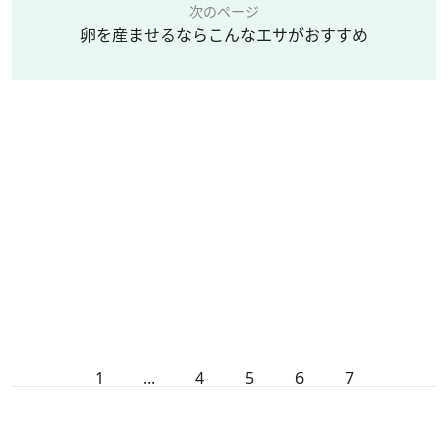
次のページ
卵を産ませるならこんなエサがおすすめ
1
...
4
5
6
7