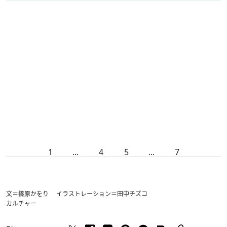
1
...
4
5
...
7
文＝篠原かをり イラストレーション＝田中チズコ
カルチャー