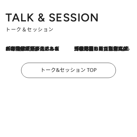
TALK & SESSION
トーク＆セッション
2026.8.3
「今後値上げがあるとすれば…」「リスクがあるのは今年の冬」エネルギー専門家が語る、ホルムズ海峡封鎖が家庭にもたらす“ある心配”
2026.8.3
「住宅建てられない…」「サーチャージ料の高値が続いている」ホルムズ海峡封鎖による影響はいつまで続く？《エネルギー専門家に聞く“どうなる日本の暮らし”》
トーク&セッション TOP