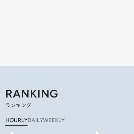
RANKING
ランキング
HOURLY
DAILY
WEEKLY