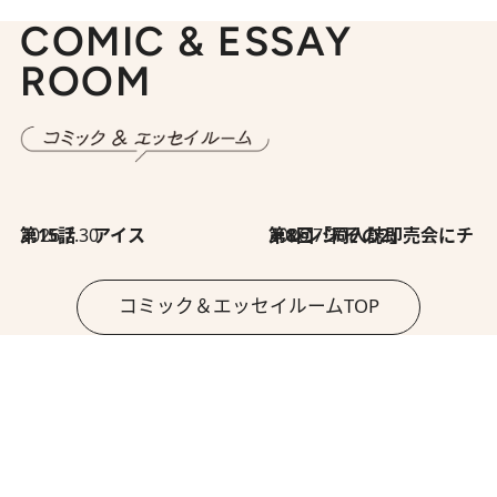
COMIC & ESSAY
ROOM
2026.7.30
第15話 アイス
2026.7.30
第8回「同人誌即売会にチャレンジ その2」
コミック＆エッセイルームTOP