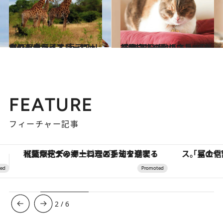
2015.7.31
キリンやライオン、ヒョウにも会える！ 南アフリカのラグジュアリーロッジ
旅＆お出かけ
2014.12.3
『商店街のネコ店長』刊行記念 看板ネコ“総選挙”結果発表！
ライフスタイル
FEATURE
フィーチャー記事
「星のや富士」でデジタルデトックス。冨士信仰の歴史を辿り、心身を調える。
3
/
6