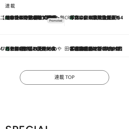
連載
【CREA×星野リゾート】唯一無二。癒しと発見が待つ場所へ
【トンボの足水浴】ヒノキの香りに包まれて涼感マックス！約13℃の湧水かけ流しを避暑地「星野温泉 トンボの湯」で体験
2026.8.7
CREA'S CHOICE
「立川にも歌舞伎があるんだよ」 片岡仁左衛門・市川中車ら豪華座組みで4年目の立川立飛歌舞伎へ
2026.8.7
47都道府県の手みやげ ひんやりスイーツで夏を満喫
【京都府】この夏絶対食べたい 冷やしておいしいおやつ3選 ひと口目から心を掴む新緑のテリーヌ
2026.8.7
田中稲の勝手に再ブーム
2026.8.7
「湘南乃風に憧れて」観客大盛上がりの“タオル回し”に、ラッパー顔負けの高速歌唱まで…さだまさし（74）のアグレッシブすぎる現在地
連載 TOP