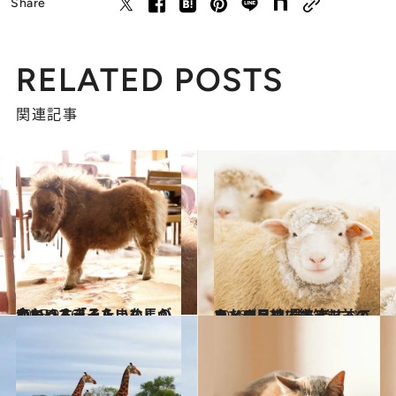
Share
RELATED POSTS
関連記事
2015.9.16
ぬいぐるみみたいな馬の赤ちゃん「そらまめ」がかわいすぎる！
ライフスタイル
2016.4.23
カメラ目線で微笑む羊のまなざしは 見る者すべてをメロメロにする！
ライフスタイル