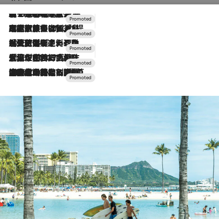
【トンボの足水浴】ヒノキの香りに包まれて涼感マックス！約13℃の湧水かけ流しを避暑地「星野温泉 トンボの湯」で体験
2026.8.7
2026.7.31
【ホテル帰省】という選択肢をOMOが提案。家族とほどよい距離を保つには「昼は実家、夜は気兼ねなくホテルで！」
2026.7.24
【夏限定ディナーコース】旬を迎える稚鮎や花ズッキーニなどをイタリア・トスカーナの郷土料理の手法で満喫！
2026.7.17
「土佐和ハーブかき氷」がOMO7高知に登場！生姜、山椒、大葉など目にも舌にも涼を呼ぶ郷土の味
2026.7.10
NEW OPEN！【界 草津】名湯の地に誕生。趣の異なる2種の温泉と上州ならではの会席・蕎麦割烹など美食を味わう究極の癒やし旅