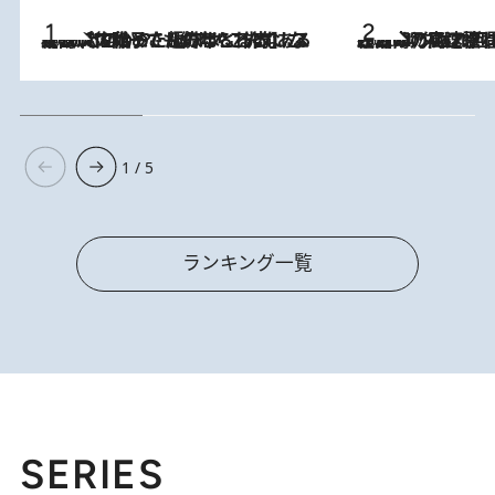
2026.8.5
【阿川佐和子さんの年とる力】なぜ70代で始めた趣味は“こんなに楽しい”のか？ ピアノ、俳句…スランプに陥っても続けられる“ある秘訣”とは
2026.8.7
「湘南乃風に憧れて」観客大盛上がりの“タオル回し”に、ラッパー顔負けの高速歌唱まで…さだまさし（74）のアグレッシブすぎる現在地
1 / 5
ランキング一覧
SERIES