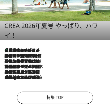
CREA 2026年夏号 やっぱり、ハワ
イ！
【厳選旅コスメ】「多機能アイテムがメイン！」旅好き美容エディターが選んだ夏旅ベストコスメを発表【Mサイズジップ】
2026.8.7
2026.8.6
「荷物が増えるほど旅ストレスは増す」美容ジャーナリストがたどり着いた最終結論。“化粧品を劇的に減らす”感動の凝縮美容とは
2026.8.6
「旅先には金髪ウィッグを持参」日本と同じメイクでは損してる!? 美容ジャーナリストが提案する“掟破りの旅美容”とは
2026.8.6
【厳選旅コスメ】「身軽さ＆UV対策重視！」ヘアアーティストshucoが選んだ夏旅ベストコスメを発表【Mサイズジップ】
2026.8.5
【厳選旅コスメ】国内をあちこち移動する河井菜摘が選んだ夏旅ベストコスメ発表！「リラックスアイテムはマスト」【Mサイズジップ】
2026.8.4
【厳選旅コスメ】「紫外線＆乾燥対策しながらメイク感も！」ヘア＆メイクGeorgeが選んだ夏旅ベストコスメを発表！【Mサイズジップ】
特集 TOP