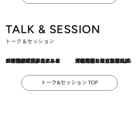
TALK & SESSION
トーク＆セッション
2026.8.3
「今後値上げがあるとすれば…」「リスクがあるのは今年の冬」エネルギー専門家が語る、ホルムズ海峡封鎖が家庭にもたらす“ある心配”
2026.8.3
「住宅建てられない…」「サーチャージ料の高値が続いている」ホルムズ海峡封鎖による影響はいつまで続く？《エネルギー専門家に聞く“どうなる日本の暮らし”》
トーク&セッション TOP