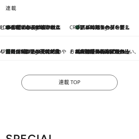
連載
ビューティいいもの集め EDITORS' BEST
35℃超えの日の夜、枕にひと吹き！ BAUMのルームスプレーが、ひのきの香りで心まで解きほぐす
2 Hours Ago
CREA'S CHOICE
「眠る時刻をセットする」——眠りの前を整える、バルミューダの新しいアプローチ
2 Hours Ago
47都道府県の手みやげ ひんやりスイーツで夏を満喫
【岡山県】この夏絶対食べたい 冷やしておいしいおやつ3選 フルーツが主役のプリンやアイスが勢揃い
2 Hours Ago
そおだよおこの関西おいしい、おやつ紀行
2026.8.9
［大阪府箕面市］一皿一皿目の前で仕上げられる、料理を巧みに組み込んだアシェットデセールコース「ミチル アシェット デセール（Michiru assiette dessert）」
連載 TOP
SPECIAL