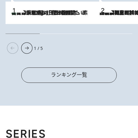
【大分・別府】「今一番おいしい食材を調理する」1日2組限定・ミシュラン2ツ星の日本料理店で、素材と四季を愉しむ極上の時間
3 Hours Ago
2026.8.8
「最後に見られてよかった」上野動物園の東園パンダ舎が解体前に特別公開。8月16日まで延長されたパネル展と共に辿る“半世紀”のパンダ飼育《解体工事の図面あり》
1 / 5
ランキング一覧
SERIES