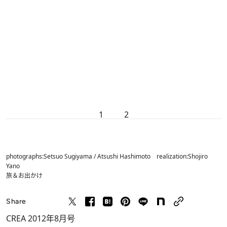
1
2
photographs:Setsuo Sugiyama / Atsushi Hashimoto realization:Shojiro
Yano
旅＆お出かけ
Share
CREA 2012年8月号