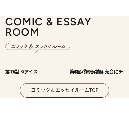
COMIC & ESSAY
ROOM
2026.7.30
第15話 アイス
2026.7.30
第8回「同人誌即売会にチャレンジ その2」
コミック＆エッセイルームTOP