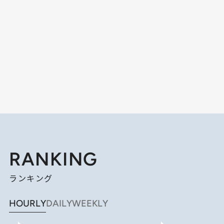
RANKING
ランキング
HOURLY
DAILY
WEEKLY