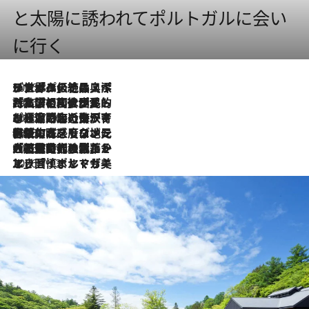
と太陽に誘われてポルトガルに会い
に行く
2026.8.8
リスボンの絶品スイーツ「パステル・デ・ナタ」とは？ポルトガル伝統の奥深い世界へ
2026.7.27
「私の祖国はポルトガル語です」国民的詩人フェルナンド・ペソアと、彼が愛した文学の街を歩く
2026.7.26
ポルトガル近海が育む極上の海の幸。キリリと冷えた白ワインと愉しむ、シーフード専門店の贅沢
2026.7.22
伝統の味をモダンに昇華。高感度な地元客が集う、リスボンの最旬ガストロノミー
2026.7.21
大航海時代の栄華から、震災、独裁、そして革命へ。ポルトガル・首都リスボンの石畳に刻まれた「歴史の光と影」
2026.7.13
エッセイ・ヤマザキマリ「慎ましくも美しき国 ポルトガル」