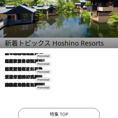
新着トピックス Hoshino Resorts
2026.8.7
【トンボの足水浴】ヒノキの香りに包まれて涼感マックス！約13℃の湧水かけ流しを避暑地「星野温泉 トンボの湯」で体験
2026.7.31
【ホテル帰省】という選択肢をOMOが提案。家族とほどよい距離を保つには「昼は実家、夜は気兼ねなくホテルで！」
2026.7.24
【夏限定ディナーコース】旬を迎える稚鮎や花ズッキーニなどをイタリア・トスカーナの郷土料理の手法で満喫！
2026.7.17
「土佐和ハーブかき氷」がOMO7高知に登場！生姜、山椒、大葉など目にも舌にも涼を呼ぶ郷土の味
2026.7.10
NEW OPEN！【界 草津】名湯の地に誕生。趣の異なる2種の温泉と上州ならではの会席・蕎麦割烹など美食を味わう究極の癒やし旅
特集 TOP