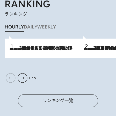
RANKING
ランキング
HOURLY
DAILY
WEEKLY
2026.8.3
《「文士の子ども被害者の会」発足！》阿川佐和子（72）が語る遠藤周作に北杜夫、劇作家・矢代静一の子どもたちの“文豪プライベート事件簿”
2026.8.8
「最後に見られてよかった」上野動物園の東園パンダ舎が解体前に特別公開。8月16日まで延長されたパネル展と共に辿る“半世紀”のパンダ飼育《解体工事の図面あり》
1 / 5
ランキング一覧