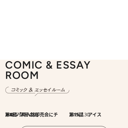
COMIC & ESSAY
ROOM
2026.7.30
第8回「同人誌即売会にチャレンジ その2」
2026.7.30
第15話 アイス