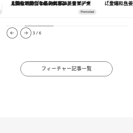
「土佐和ハーブかき氷」がOMO7高知に登場！生姜、山椒、大葉など目にも舌にも涼を呼ぶ郷土の味
3
/
6
フィーチャー記事一覧