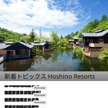
新着トピックス Hoshino Resorts
2026.8.7
【トンボの足水浴】ヒノキの香りに包まれて涼感マックス！約13℃の湧水かけ流しを避暑地「星野温泉 トンボの湯」で体験
2026.7.31
【ホテル帰省】という選択肢をOMOが提案。家族とほどよい距離を保つには「昼は実家、夜は気兼ねなくホテルで！」
2026.7.24
【夏限定ディナーコース】旬を迎える稚鮎や花ズッキーニなどをイタリア・トスカーナの郷土料理の手法で満喫！
2026.7.17
「土佐和ハーブかき氷」がOMO7高知に登場！生姜、山椒、大葉など目にも舌にも涼を呼ぶ郷土の味