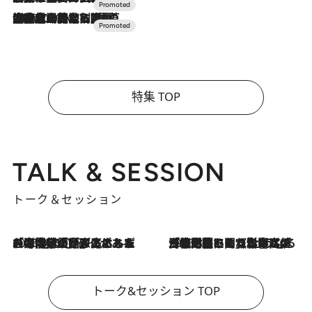
2026.7.10
NEW OPEN！【界 草津】名湯の地に誕生。趣の異なる2種の温泉と上州ならではの会席・蕎麦割烹など美食を味わう究極の癒やし旅
特集 TOP
TALK & SESSION
トーク＆セッション
2026.8.3
「今後値上げがあるとすれば…」「リスクがあるのは今年の冬」エネルギー専門家が語る、ホルムズ海峡封鎖が家庭にもたらす“ある心配”
2026.8.3
「住宅建てられない…」「サーチャージ料の高値が続いている」ホルムズ海峡封鎖による影響はいつまで続く？《エネルギー専門家に聞く“どうなる日本の暮らし”》
トーク&セッション TOP