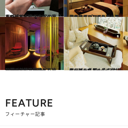
2018.4.15
あの「ザ・ペニンシュラ スパ」で 足の爪や足の裏まで美しく磨き上げる
ビューティ＆ヘルス
2018.4.13
シスレーのアイテムを贅沢に使用 「CHIスパ」で心身のバランスを整える
ビューティ＆ヘルス
2018.4.11
21種の神技を駆使して頭を揉みほぐす ドライヘッドスパで絶頂睡眠へ！
ビューティ＆ヘルス
2018.4.9
アーユルヴェーダ×アロマセラピーで 頭も心も骨抜きリラックス
ビューティ＆ヘルス
FEATURE
フィーチャー記事