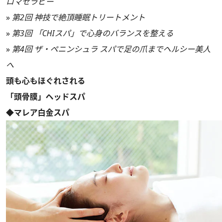
ロマセラピー
»
第2回 神技で絶頂睡眠トリートメント
»
第3回 「CHIスパ」で心身のバランスを整える
»
第4回 ザ・ペニンシュラ スパで足の爪までヘルシー美人
へ
頭も心もほぐれされる
「頭骨膜」ヘッドスパ
◆マレア白金スパ