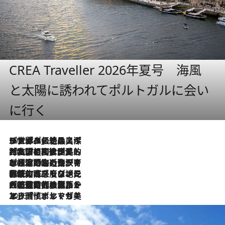
CREA Traveller 2026年夏号 海風
と太陽に誘われてポルトガルに会い
に行く
2026.8.8
リスボンの絶品スイーツ「パステル・デ・ナタ」とは？ポルトガル伝統の奥深い世界へ
2026.7.27
「私の祖国はポルトガル語です」国民的詩人フェルナンド・ペソアと、彼が愛した文学の街を歩く
2026.7.26
ポルトガル近海が育む極上の海の幸。キリリと冷えた白ワインと愉しむ、シーフード専門店の贅沢
2026.7.22
伝統の味をモダンに昇華。高感度な地元客が集う、リスボンの最旬ガストロノミー
2026.7.21
大航海時代の栄華から、震災、独裁、そして革命へ。ポルトガル・首都リスボンの石畳に刻まれた「歴史の光と影」
2026.7.13
エッセイ・ヤマザキマリ「慎ましくも美しき国 ポルトガル」