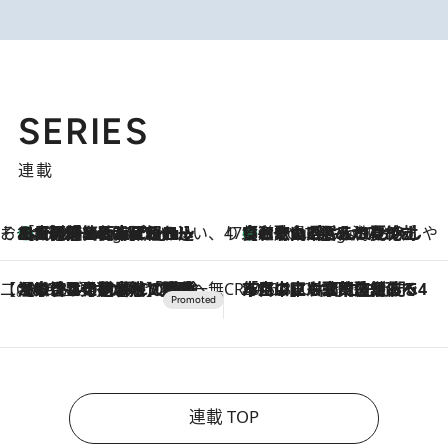
SERIES
連載
そおだよおこの関西おいしい、おやつ紀行
［大阪府箕面市］一皿一皿目の前で仕上げられる、料理を巧みに組み込んだアシェットデセールコース「ミチル アシェット デセール（Michiru assiette dessert）」
8 Hours Ago
47都道府県の手みやげ ひんやりスイーツで夏を満喫
【和歌山県】この夏絶対食べたい 冷やしておいしいおやつ3選 みかんがごろっと丸ごと入ったジュレ
8 Hours Ago
【CREA×星野リゾート】唯一無二。癒しと発見が待つ場所へ
2026.8.7
【トンボの足水浴】ヒノキの香りに包まれて涼感マックス！約13℃の湧水かけ流しを避暑地「星野温泉 トンボの湯」で体験
CREA'S CHOICE
2026.8.7
「立川にも歌舞伎があるんだよ」 片岡仁左衛門・市川中車ら豪華座組みで4年目の立川立飛歌舞伎へ
連載 TOP