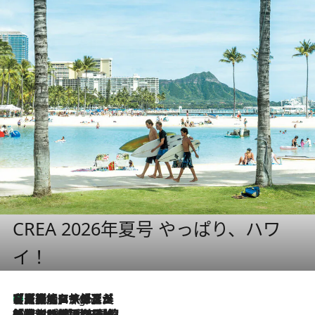
CREA 2026年夏号 やっぱり、ハワ
イ！
【厳選旅コスメ】「多機能アイテムがメイン！」旅好き美容エディターが選んだ夏旅ベストコスメを発表【Mサイズジップ】
4 Hours Ago
2026.8.6
「荷物が増えるほど旅ストレスは増す」美容ジャーナリストがたどり着いた最終結論。“化粧品を劇的に減らす”感動の凝縮美容とは