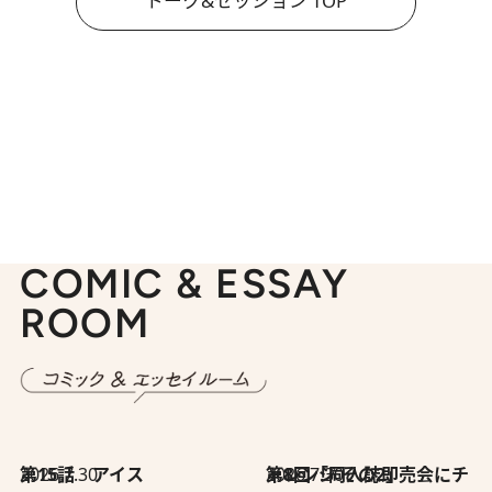
トーク&セッション TOP
COMIC & ESSAY
ROOM
2026.7.30
第15話 アイス
2026.7.30
第8回「同人誌即売会にチャレンジ その2」