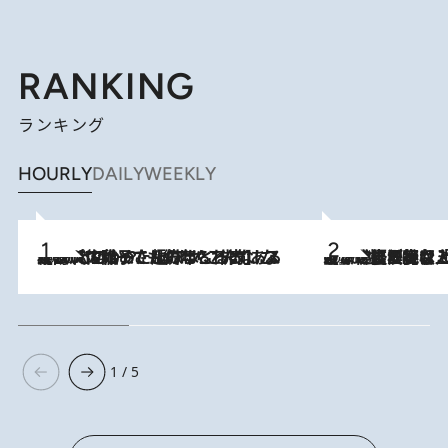
RANKING
ランキング
HOURLY
DAILY
WEEKLY
2026.8.5
【阿川佐和子さんの年とる力】なぜ70代で始めた趣味は“こんなに楽しい”のか？ ピアノ、俳句…スランプに陥っても続けられる“ある秘訣”とは
2026.8.5
【なぜ吉沢亮は「気配を消せる」のか？】興行収入208億の『国宝』を経て挑むミュージカル『ディア・エヴァン・ハンセン』。トップ俳優が舞台上でさらけ出した“孤独”とは
1 / 5