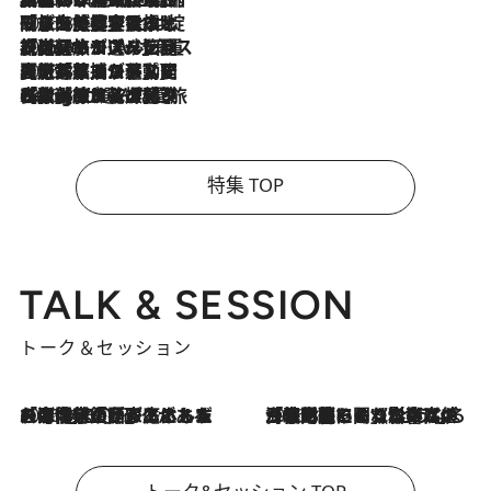
2026.8.6
「旅先には金髪ウィッグを持参」日本と同じメイクでは損してる!? 美容ジャーナリストが提案する“掟破りの旅美容”とは
2026.8.6
【厳選旅コスメ】「身軽さ＆UV対策重視！」ヘアアーティストshucoが選んだ夏旅ベストコスメを発表【Mサイズジップ】
2026.8.5
【厳選旅コスメ】国内をあちこち移動する河井菜摘が選んだ夏旅ベストコスメ発表！「リラックスアイテムはマスト」【Mサイズジップ】
2026.8.4
【厳選旅コスメ】「紫外線＆乾燥対策しながらメイク感も！」ヘア＆メイクGeorgeが選んだ夏旅ベストコスメを発表！【Mサイズジップ】
特集 TOP
TALK & SESSION
トーク＆セッション
2026.8.3
「今後値上げがあるとすれば…」「リスクがあるのは今年の冬」エネルギー専門家が語る、ホルムズ海峡封鎖が家庭にもたらす“ある心配”
2026.8.3
「住宅建てられない…」「サーチャージ料の高値が続いている」ホルムズ海峡封鎖による影響はいつまで続く？《エネルギー専門家に聞く“どうなる日本の暮らし”》