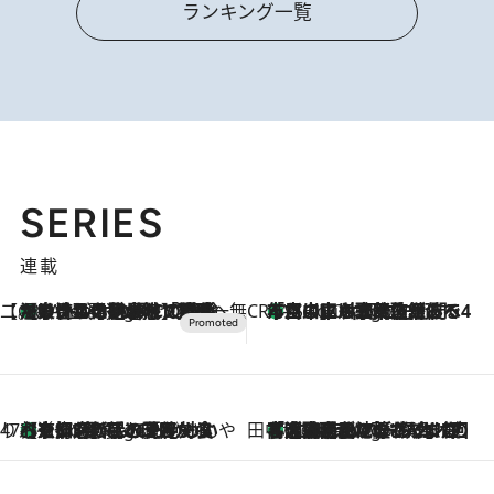
ランキング一覧
SERIES
連載
【CREA×星野リゾート】唯一無二。癒しと発見が待つ場所へ
【トンボの足水浴】ヒノキの香りに包まれて涼感マックス！約13℃の湧水かけ流しを避暑地「星野温泉 トンボの湯」で体験
2 Hours Ago
CREA'S CHOICE
「立川にも歌舞伎があるんだよ」 片岡仁左衛門・市川中車ら豪華座組みで4年目の立川立飛歌舞伎へ
4 Hours Ago
47都道府県の手みやげ ひんやりスイーツで夏を満喫
【京都府】この夏絶対食べたい 冷やしておいしいおやつ3選 ひと口目から心を掴む新緑のテリーヌ
4 Hours Ago
田中稲の勝手に再ブーム
「湘南乃風に憧れて」観客大盛上がりの“タオル回し”に、ラッパー顔負けの高速歌唱まで…さだまさし（74）のアグレッシブすぎる現在地
9 Hours Ago