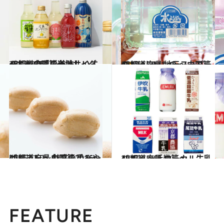
2017.7.16
47都道府県の美味しいすぐれもの「ご当地サイダー」～中国篇～
グルメ
2017.1.29
47都道府県 地元スーパーのおいしいもの ～中国篇～
グルメ
2016.12.2
47都道府県 魅惑の手みやげリスト ～中国篇2016～
グルメ
2017.7.24
47都道府県 ローカル牛乳リスト ～近畿篇～
グルメ
FEATURE