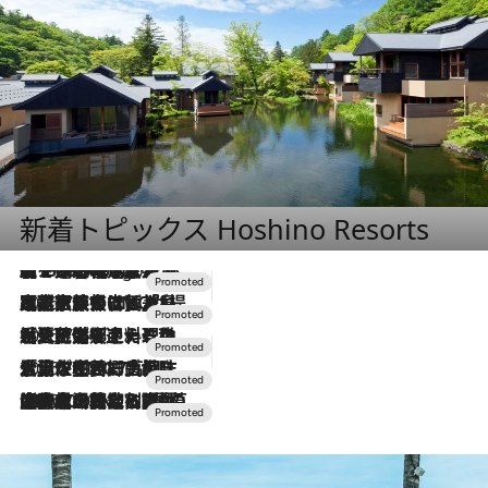
新着トピックス Hoshino Resorts
【トンボの足水浴】ヒノキの香りに包まれて涼感マックス！約13℃の湧水かけ流しを避暑地「星野温泉 トンボの湯」で体験
2 Hours Ago
2026.7.31
【ホテル帰省】という選択肢をOMOが提案。家族とほどよい距離を保つには「昼は実家、夜は気兼ねなくホテルで！」
2026.7.24
【夏限定ディナーコース】旬を迎える稚鮎や花ズッキーニなどをイタリア・トスカーナの郷土料理の手法で満喫！
2026.7.17
「土佐和ハーブかき氷」がOMO7高知に登場！生姜、山椒、大葉など目にも舌にも涼を呼ぶ郷土の味
2026.7.10
NEW OPEN！【界 草津】名湯の地に誕生。趣の異なる2種の温泉と上州ならではの会席・蕎麦割烹など美食を味わう究極の癒やし旅