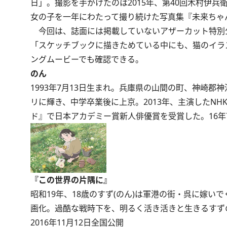
日」。撮影を手がけたのは2015年、第40回木村伊
女の子を一年にわたって撮り続けた写真集『未来ちゃ
今回は、誌面には掲載していないアザーカット特別公
「スケッチブックに描きためている中にも、猫のイラ
ングムービーでも確認できる。
のん
1993年7月13日生まれ。兵庫県の山間の町、神崎
リに輝き、中学卒業後に上京。2013年、主演したN
ド』で日本アカデミー賞新人俳優賞を受賞した。16
『この世界の片隅に』
昭和19年、18歳のすず(のん)は軍港の街・呉に嫁
画化。過酷な戦時下を、明るく活き活きと生きるすず
2016年11月12日全国公開