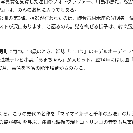
兵衛写真賞を受賞した注目のフォトグラファー、川島小鳥だ。彼
ん』は、のんのお気に入りでもある。
開の第3弾。撮影が行われたのは、鎌倉市材木座の光明寺。
ストが沢山あります」と語るのん。猫を撫ぜる様子は、
前々回
郡神河町で育つ。13歳のとき、雑誌「ニコラ」のモデルオーディ
HK連続テレビ小説「あまちゃん」が大ヒット。翌14年には映画
年7月、芸名を本名の能年玲奈からのんに。
いでくる。こうの史代の名作を『マイマイ新子と千年の魔法』の片
の姿が感動を呼ぶ。繊細な映像表現とコトリンゴの音楽も見事