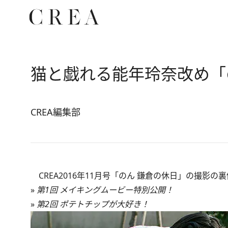
猫と戯れる能年玲奈改め「
CREA編集部
CREA2016年11月号「のん 鎌倉の休日」の撮影の
»
第1回 メイキングムービー特別公開！
»
第2回 ポテトチップが大好き！